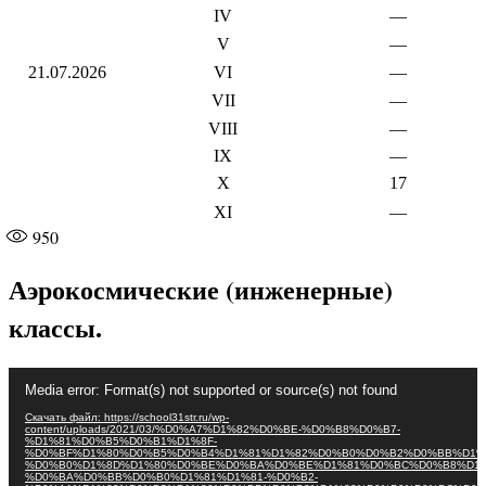
IV
—
V
—
21.07.2026
VI
—
VII
—
VIII
—
IX
—
X
17
XI
—
950
Аэрокосмические (инженерные)
классы.
Видеоплеер
Media error: Format(s) not supported or source(s) not found
Скачать файл: https://school31str.ru/wp-
content/uploads/2021/03/%D0%A7%D1%82%D0%BE-%D0%B8%D0%B7-
%D1%81%D0%B5%D0%B1%D1%8F-
%D0%BF%D1%80%D0%B5%D0%B4%D1%81%D1%82%D0%B0%D0%B2%D0%BB%D1%
%D0%B0%D1%8D%D1%80%D0%BE%D0%BA%D0%BE%D1%81%D0%BC%D0%B8%D1%
%D0%BA%D0%BB%D0%B0%D1%81%D1%81-%D0%B2-