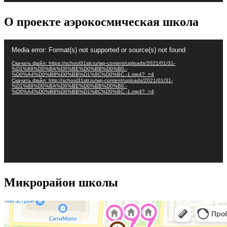
О проекте аэрокосмическая школа
Видеоплеер
Media error: Format(s) not supported or source(s) not found
Скачать файл: https://school31str.ru/wp-content/uploads/2021/01/31-
%D1%88%D0%BA%D0%BE%D0%BB%D0%B0.-
%D0%A4%D0%B8%D0%BB%D1%8C%D0%BC.-1.mp4?_=4
Скачать файл: http://school31str.ru/wp-content/uploads/2021/01/31-
%D1%88%D0%BA%D0%BE%D0%BB%D0%B0.-
%D0%A4%D0%B8%D0%BB%D1%8C%D0%BC.-1.mp4?_=4
Микрорайон школы