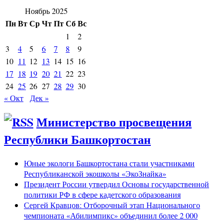
Ноябрь 2025
Пн
Вт
Ср
Чт
Пт
Сб
Вс
1
2
3
4
5
6
7
8
9
10
11
12
13
14
15
16
17
18
19
20
21
22
23
24
25
26
27
28
29
30
« Окт
Дек »
Министерство просвещения
Республики Башкортостан
Юные экологи Башкортостана стали участниками
Республиканской экошколы «ЭкоЗнайка»
Президент России утвердил Основы государственной
политики РФ в сфере кадетского образования
Сергей Кравцов: Отборочный этап Национального
чемпионата «Абилимпикс» объединил более 2 000