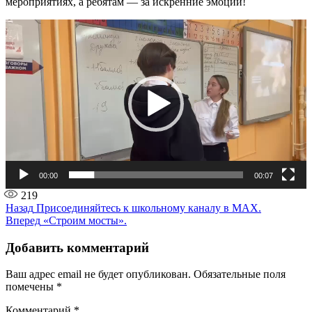
мероприятиях, а ребятам — за искренние эмоции!
Видеоплеер
00:00
00:07
219
Навигация
Предыдущая
Назад
Присоединяйтесь к школьному каналу в МАХ.
запись:
Следующая
Вперед
«Строим мосты».
по
запись:
записям
Добавить комментарий
Ваш адрес email не будет опубликован.
Обязательные поля
помечены
*
Комментарий
*