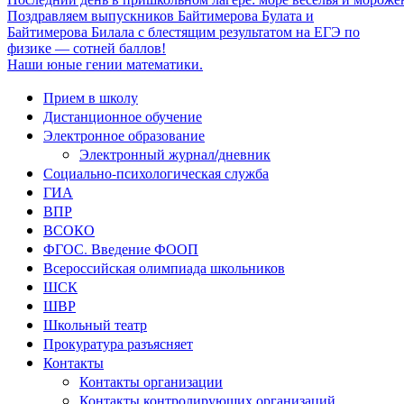
Поздравляем выпускников Байтимерова Булата и
Байтимерова Билала с блестящим результатом на ЕГЭ по
физике — сотней баллов!
Наши юные гении математики.
Прием в школу
Дистанционное обучение
Электронное образование
Электронный журнал/дневник
Социально-психологическая служба
ГИА
ВПР
ВСОКО
ФГОС. Введение ФООП
Всероссийская олимпиада школьников
ШСК
ШВР
Школьный театр
Прокуратура разъясняет
Контакты
Контакты организации
Контакты контролирующих организаций