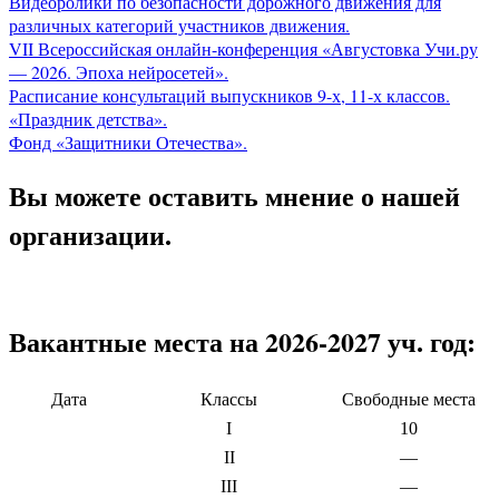
Видеоролики по безопасности дорожного движения для
различных категорий участников движения.
VII Всероссийская онлайн-конференция «Августовка Учи.ру
— 2026. Эпоха нейросетей».
Расписание консультаций выпускников 9-х, 11-х классов.
«Праздник детства».
Фонд «Защитники Отечества».
Вы можете оставить мнение о нашей
организации.
Вакантные места на 2026-2027 уч. год:
Дата
Классы
Свободные места
I
10
II
—
III
—