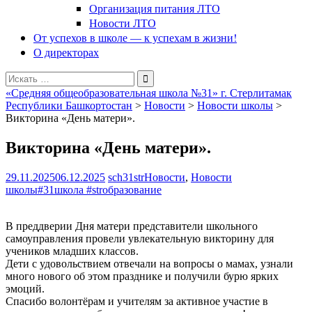
Организация питания ЛТО
Новости ЛТО
От успехов в школе — к успехам в жизни!
О директорах
Поиск
для:
«Средняя общеобразовательная школа №31» г. Стерлитамак
Республики Башкортостан
>
Новости
>
Новости школы
>
Викторина «День матери».
Викторина «День матери».
29.11.2025
06.12.2025
sch31str
Новости
,
Новости
школы
#31школа #strобразование
В преддверии Дня матери представители школьного
самоуправления провели увлекательную викторину для
учеников младших классов.
Дети с удовольствием отвечали на вопросы о мамах, узнали
много нового об этом празднике и получили бурю ярких
эмоций.
Спасибо волонтёрам и учителям за активное участие в