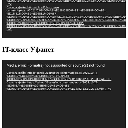
%D0%A1%D1%82%D0%B5%D1%80%D0%BB%D0%B8%D1%82%D0%B0%D0%BC%D0%
_=2
Скачать файл: http://school31str.ru/wp-
content/uploads/2021/03/%D0%A7%D1%82%D0%BE-%D0%B8%D0%B7-
%D1%81%D0%B5%D0%B1%D1%8F-
%D0%BF%D1%80%D0%B5%D0%B4%D1%81%D1%82%D0%B0%D0%B2%D0%BB%D1%
%D0%B0%D1%8D%D1%80%D0%BE%D0%BA%D0%BE%D1%81%D0%BC%D0%B8%D1%
%D0%BA%D0%BB%D0%B0%D1%81%D1%81-%D0%B2-
%D0%A1%D1%82%D0%B5%D1%80%D0%BB%D0%B8%D1%82%D0%B0%D0%BC%D0%
_=2
IT-класс Уфанет
Видеоплеер
Media error: Format(s) not supported or source(s) not found
Скачать файл: https://school31str.ru/wp-content/uploads/2023/10/IT-
%D0%BA%D0%BB%D0%B0%D1%81%D1%81-
%D0%A3%D1%84%D0%B0%D0%BD%D0%B5%D1%82-12.10.2023.mp4?_=3
Скачать файл: https://school31str.ru/wp-content/uploads/2023/10/IT-
%D0%BA%D0%BB%D0%B0%D1%81%D1%81-
%D0%A3%D1%84%D0%B0%D0%BD%D0%B5%D1%82-12.10.2023.mp4?_=3