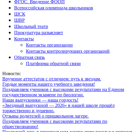
ФГОС. Введение ФООП
Всероссийская олимпиада школьников
ШСК
ШВР
Школьный театр
Прокуратура разъясняет
Контакты
Контакты организации
Контакты контролирующих организаций
Обратная связь
Платформа обратной связи
Новости:
Вручение аттестатов с отличием: путь к звездам.
Гордые моменты нашего учебного заведения!
Поздравляем учеников с высокими результатами на Едином
государственном экзамене по биологии.
Наши выпускники — наша гордость!
«Звездный выпускной — 2026» в нашей школе прошёл
торжественно и душевно.
Отзывы родителей о пришкольном лагере.
Поздравляем учеников с высокими результатами по
обществознанию!
Последний день в пришкольном лагере: море веселья и мороже