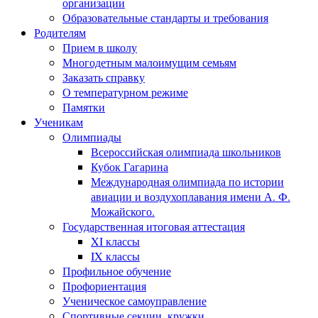
организации
Образовательные стандарты и требования
Родителям
Прием в школу
Многодетным малоимущим семьям
Заказать справку
О температурном режиме
Памятки
Ученикам
Олимпиады
Всероссийская олимпиада школьников
Кубок Гагарина
Международная олимпиада по истории
авиации и воздухоплавания имени А. Ф.
Можайского.
Государственная итоговая аттестация
XI классы
IX классы
Профильное обучение
Профориентация
Ученическое самоуправление
Спортивные секции, кружки