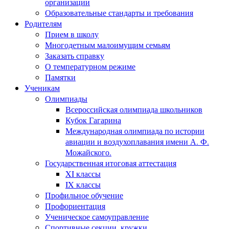
организации
Образовательные стандарты и требования
Родителям
Прием в школу
Многодетным малоимущим семьям
Заказать справку
О температурном режиме
Памятки
Ученикам
Олимпиады
Всероссийская олимпиада школьников
Кубок Гагарина
Международная олимпиада по истории
авиации и воздухоплавания имени А. Ф.
Можайского.
Государственная итоговая аттестация
XI классы
IX классы
Профильное обучение
Профориентация
Ученическое самоуправление
Спортивные секции, кружки