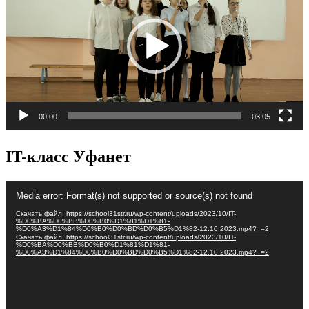
00:00
03:05
IT-класс Уфанет
Видеоплеер
Media error: Format(s) not supported or source(s) not found
Скачать файл: https://school31str.ru/wp-content/uploads/2023/10/IT-
%D0%BA%D0%BB%D0%B0%D1%81%D1%81-
%D0%A3%D1%84%D0%B0%D0%BD%D0%B5%D1%82-12.10.2023.mp4?_=2
Скачать файл: https://school31str.ru/wp-content/uploads/2023/10/IT-
%D0%BA%D0%BB%D0%B0%D1%81%D1%81-
%D0%A3%D1%84%D0%B0%D0%BD%D0%B5%D1%82-12.10.2023.mp4?_=2