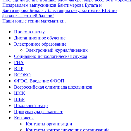
Поздравляем выпускников Байтимерова Булата и
Байтимерова Билала с блестящим результатом на ЕГЭ по
физике — сотней баллов!
Наши юные гении математики.
Прием в школу
Дистанционное обучение
Электронное образование
Электронный журнал/дневник
Социально-психологическая служба
ГИА
ВПР
ВСОКО
ФГОС. Введение ФООП
Всероссийская олимпиада школьников
ШСК
ШВР
Школьный театр
Прокуратура разъясняет
Контакты
Контакты организации
Контакты контролирующих организаций