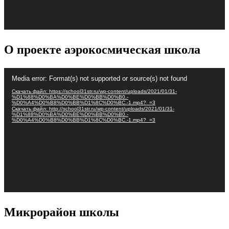
О проекте аэрокосмическая школа
Видеоплеер
Media error: Format(s) not supported or source(s) not found
Скачать файл: https://school31str.ru/wp-content/uploads/2021/01/31-
%D1%88%D0%BA%D0%BE%D0%BB%D0%B0.-
%D0%A4%D0%B8%D0%BB%D1%8C%D0%BC.-1.mp4?_=3
Скачать файл: http://school31str.ru/wp-content/uploads/2021/01/31-
%D1%88%D0%BA%D0%BE%D0%BB%D0%B0.-
%D0%A4%D0%B8%D0%BB%D1%8C%D0%BC.-1.mp4?_=3
Микрорайон школы