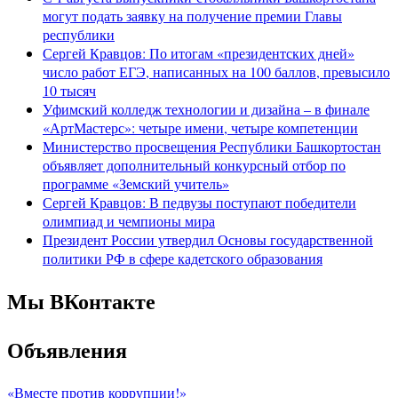
могут подать заявку на получение премии Главы
республики
Сергей Кравцов: По итогам «президентских дней»
число работ ЕГЭ, написанных на 100 баллов, превысило
10 тысяч
Уфимский колледж технологии и дизайна – в финале
«АртМастерс»: четыре имени, четыре компетенции
Министерство просвещения Республики Башкортостан
объявляет дополнительный конкурсный отбор по
программе «Земский учитель»
Сергей Кравцов: В педвузы поступают победители
олимпиад и чемпионы мира
Президент России утвердил Основы государственной
политики РФ в сфере кадетского образования
Мы ВКонтакте
Объявления
«Вместе против коррупции!»