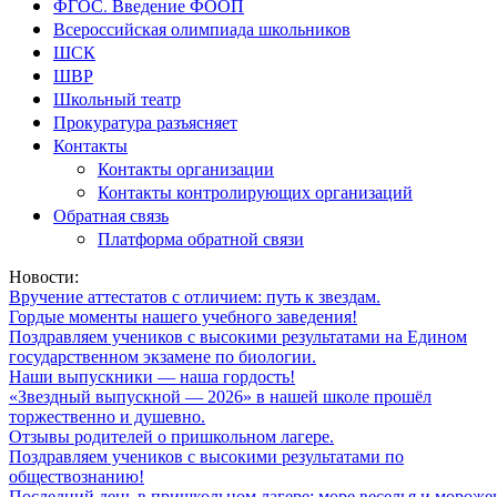
ФГОС. Введение ФООП
Всероссийская олимпиада школьников
ШСК
ШВР
Школьный театр
Прокуратура разъясняет
Контакты
Контакты организации
Контакты контролирующих организаций
Обратная связь
Платформа обратной связи
Новости:
Вручение аттестатов с отличием: путь к звездам.
Гордые моменты нашего учебного заведения!
Поздравляем учеников с высокими результатами на Едином
государственном экзамене по биологии.
Наши выпускники — наша гордость!
«Звездный выпускной — 2026» в нашей школе прошёл
торжественно и душевно.
Отзывы родителей о пришкольном лагере.
Поздравляем учеников с высокими результатами по
обществознанию!
Последний день в пришкольном лагере: море веселья и мороже