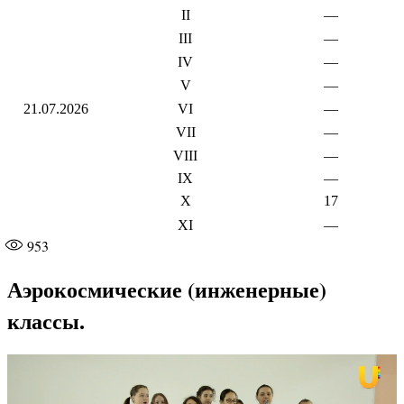
II
—
III
—
IV
—
V
—
21.07.2026
VI
—
VII
—
VIII
—
IX
—
X
17
XI
—
953
Аэрокосмические (инженерные)
классы.
Видеоплеер