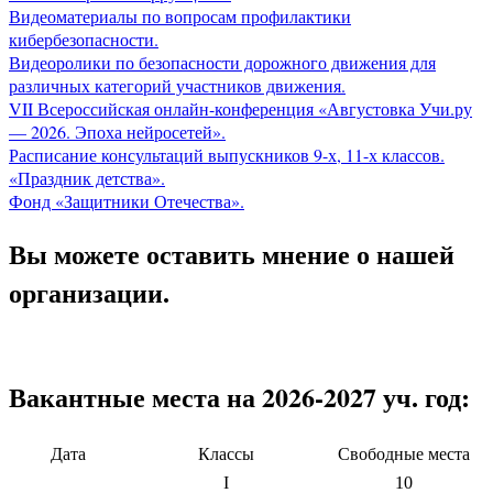
Видеоматериалы по вопросам профилактики
кибербезопасности.
Видеоролики по безопасности дорожного движения для
различных категорий участников движения.
VII Всероссийская онлайн-конференция «Августовка Учи.ру
— 2026. Эпоха нейросетей».
Расписание консультаций выпускников 9-х, 11-х классов.
«Праздник детства».
Фонд «Защитники Отечества».
Вы можете оставить мнение о нашей
организации.
Вакантные места на 2026-2027 уч. год:
Дата
Классы
Свободные места
I
10