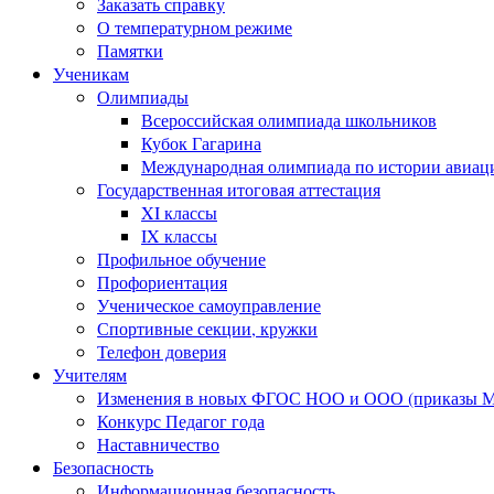
Заказать справку
О температурном режиме
Памятки
Ученикам
Олимпиады
Всероссийская олимпиада школьников
Кубок Гагарина
Международная олимпиада по истории авиаци
Государственная итоговая аттестация
XI классы
IX классы
Профильное обучение
Профориентация
Ученическое самоуправление
Спортивные секции, кружки
Телефон доверия
Учителям
Изменения в новых ФГОС НОО и ООО (приказы Ми
Конкурс Педагог года
Наставничество
Безопасность
Информационная безопасность