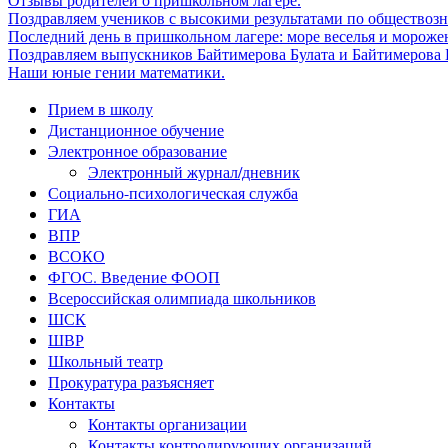
Отзывы родителей о пришкольном лагере.
Поздравляем учеников с высокими результатами по обществоз
Последний день в пришкольном лагере: море веселья и мороже
Поздравляем выпускников Байтимерова Булата и Байтимерова Б
Наши юные гении математики.
Прием в школу
Дистанционное обучение
Электронное образование
Электронный журнал/дневник
Социально-психологическая служба
ГИА
ВПР
ВСОКО
ФГОС. Введение ФООП
Всероссийская олимпиада школьников
ШСК
ШВР
Школьный театр
Прокуратура разъясняет
Контакты
Контакты организации
Контакты контролирующих организаций