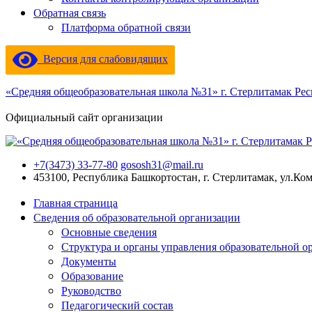
Обратная связь
Платформа обратной связи
Версия для слабовидящих
«Средняя общеобразовательная школа №31» г. Стерлитамак Ре
Официальный сайт организации
+7(3473) 33-77-80
gososh31@mail.ru
453100, Республика Башкортостан, г. Стерлитамак, ул.Ко
Главная страница
Сведения об образовательной организации
Основные сведения
Структура и органы управления образовательной о
Документы
Образование
Руководство
Педагогический состав