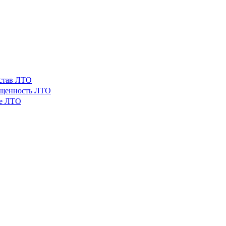
остав ЛТО
ащенность ЛТО
ые ЛТО