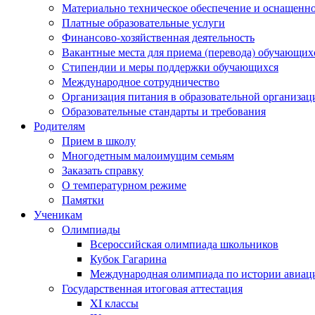
Материально техническое обеспечение и оснащеннос
Платные образовательные услуги
Финансово-хозяйственная деятельность
Вакантные места для приема (перевода) обучающих
Стипендии и меры поддержки обучающихся
Международное сотрудничество
Организация питания в образовательной организац
Образовательные стандарты и требования
Родителям
Прием в школу
Многодетным малоимущим семьям
Заказать справку
О температурном режиме
Памятки
Ученикам
Олимпиады
Всероссийская олимпиада школьников
Кубок Гагарина
Международная олимпиада по истории авиаци
Государственная итоговая аттестация
XI классы