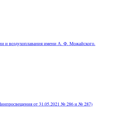
и и воздухоплавания имени А. Ф. Можайского.
нпросвещения от 31.05.2021 № 286 и № 287)