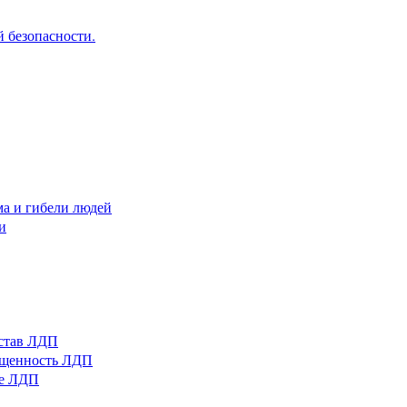
 безопасности.
ма и гибели людей
и
остав ЛДП
нащенность ЛДП
ые ЛДП