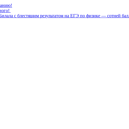
нанию!
ного!
илала с блестящим результатом на ЕГЭ по физике — сотней бал