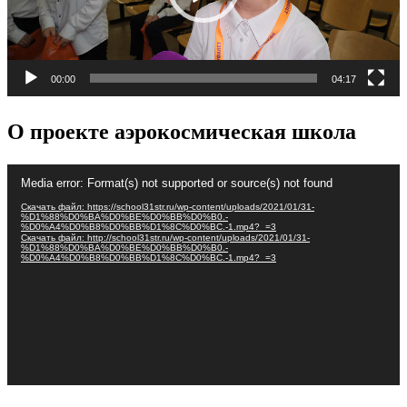
00:00
04:17
О проекте аэрокосмическая школа
Видеоплеер
Media error: Format(s) not supported or source(s) not found
Скачать файл: https://school31str.ru/wp-content/uploads/2021/01/31-
%D1%88%D0%BA%D0%BE%D0%BB%D0%B0.-
%D0%A4%D0%B8%D0%BB%D1%8C%D0%BC.-1.mp4?_=3
Скачать файл: http://school31str.ru/wp-content/uploads/2021/01/31-
%D1%88%D0%BA%D0%BE%D0%BB%D0%B0.-
%D0%A4%D0%B8%D0%BB%D1%8C%D0%BC.-1.mp4?_=3