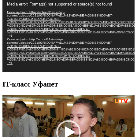
Видеоплеер
Media error: Format(s) not supported or source(s) not found
Скачать файл: https://school31str.ru/wp-
content/uploads/2021/03/%D0%A7%D1%82%D0%BE-%D0%B8%D0%B7-
%D1%81%D0%B5%D0%B1%D1%8F-
%D0%BF%D1%80%D0%B5%D0%B4%D1%81%D1%82%D0%B0%D0%B2%D0%BB%D1%
%D0%B0%D1%8D%D1%80%D0%BE%D0%BA%D0%BE%D1%81%D0%BC%D0%B8%D1%
%D0%BA%D0%BB%D0%B0%D1%81%D1%81-%D0%B2-
%D0%A1%D1%82%D0%B5%D1%80%D0%BB%D0%B8%D1%82%D0%B0%D0%BC%D0%
_=1
Скачать файл: http://school31str.ru/wp-
content/uploads/2021/03/%D0%A7%D1%82%D0%BE-%D0%B8%D0%B7-
%D1%81%D0%B5%D0%B1%D1%8F-
%D0%BF%D1%80%D0%B5%D0%B4%D1%81%D1%82%D0%B0%D0%B2%D0%BB%D1%
%D0%B0%D1%8D%D1%80%D0%BE%D0%BA%D0%BE%D1%81%D0%BC%D0%B8%D1%
%D0%BA%D0%BB%D0%B0%D1%81%D1%81-%D0%B2-
%D0%A1%D1%82%D0%B5%D1%80%D0%BB%D0%B8%D1%82%D0%B0%D0%BC%D0%
_=1
IT-класс Уфанет
Видеоплеер