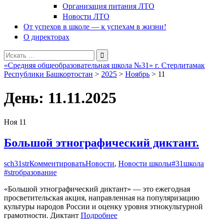
Организация питания ЛТО
Новости ЛТО
От успехов в школе — к успехам в жизни!
О директорах
Поиск
для:
«Средняя общеобразовательная школа №31» г. Стерлитамак
Республики Башкортостан
>
2025
>
Ноябрь
>
11
День:
11.11.2025
Ноя
11
Большой этнографический диктант.
sch31str
Комментировать
Новости
,
Новости школы
#31школа
#strобразование
«Большой этнографический диктант» — это ежегодная
просветительская акция, направленная на популяризацию
культуры народов России и оценку уровня этнокультурной
грамотности. Диктант
Подробнее