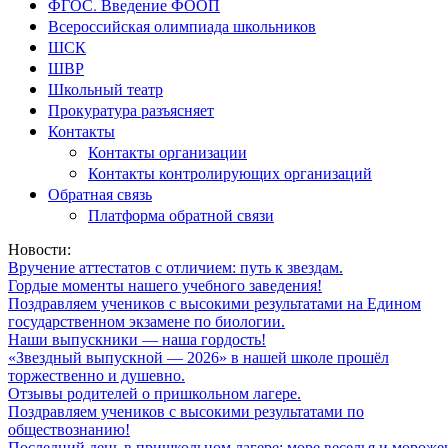
ФГОС. Введение ФООП
Всероссийская олимпиада школьников
ШСК
ШВР
Школьный театр
Прокуратура разъясняет
Контакты
Контакты организации
Контакты контролирующих организаций
Обратная связь
Платформа обратной связи
Новости:
Вручение аттестатов с отличием: путь к звездам.
Гордые моменты нашего учебного заведения!
Поздравляем учеников с высокими результатами на Едином
государственном экзамене по биологии.
Наши выпускники — наша гордость!
«Звездный выпускной — 2026» в нашей школе прошёл
торжественно и душевно.
Отзывы родителей о пришкольном лагере.
Поздравляем учеников с высокими результатами по
обществознанию!
Последний день в пришкольном лагере: море веселья и мороже