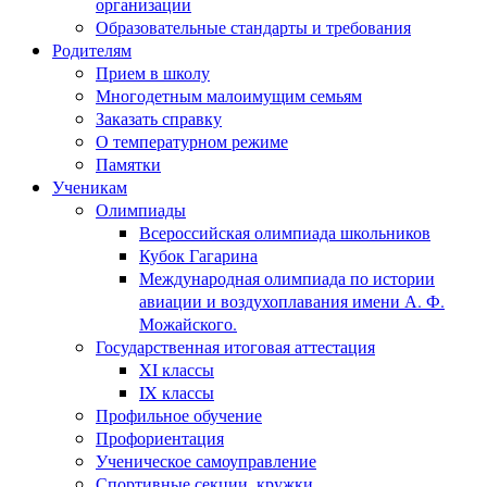
организации
Образовательные стандарты и требования
Родителям
Прием в школу
Многодетным малоимущим семьям
Заказать справку
О температурном режиме
Памятки
Ученикам
Олимпиады
Всероссийская олимпиада школьников
Кубок Гагарина
Международная олимпиада по истории
авиации и воздухоплавания имени А. Ф.
Можайского.
Государственная итоговая аттестация
XI классы
IX классы
Профильное обучение
Профориентация
Ученическое самоуправление
Спортивные секции, кружки