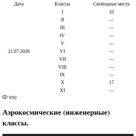
Дата
Классы
Свободные места
I
10
II
—
III
—
IV
—
V
—
21.07.2026
VI
—
VII
—
VIII
—
IX
—
X
17
XI
—
950
Аэрокосмические (инженерные)
классы.