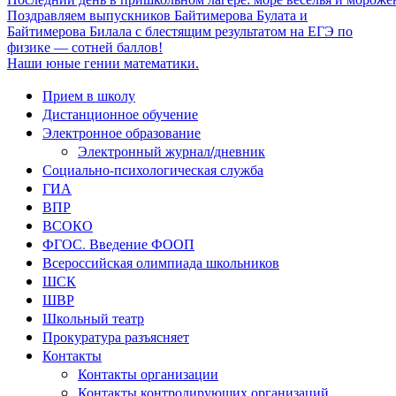
Поздравляем выпускников Байтимерова Булата и
Байтимерова Билала с блестящим результатом на ЕГЭ по
физике — сотней баллов!
Наши юные гении математики.
Прием в школу
Дистанционное обучение
Электронное образование
Электронный журнал/дневник
Социально-психологическая служба
ГИА
ВПР
ВСОКО
ФГОС. Введение ФООП
Всероссийская олимпиада школьников
ШСК
ШВР
Школьный театр
Прокуратура разъясняет
Контакты
Контакты организации
Контакты контролирующих организаций