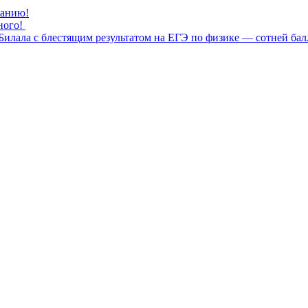
нанию!
ного!
илала с блестящим результатом на ЕГЭ по физике — сотней бал