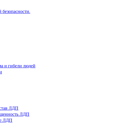
 безопасности.
ма и гибели людей
и
остав ЛДП
нащенность ЛДП
ые ЛДП