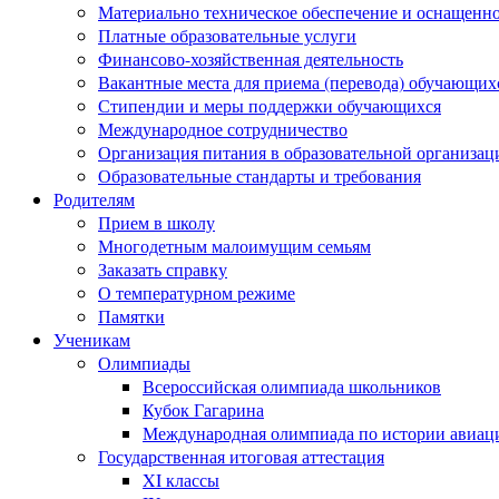
Материально техническое обеспечение и оснащеннос
Платные образовательные услуги
Финансово-хозяйственная деятельность
Вакантные места для приема (перевода) обучающих
Стипендии и меры поддержки обучающихся
Международное сотрудничество
Организация питания в образовательной организац
Образовательные стандарты и требования
Родителям
Прием в школу
Многодетным малоимущим семьям
Заказать справку
О температурном режиме
Памятки
Ученикам
Олимпиады
Всероссийская олимпиада школьников
Кубок Гагарина
Международная олимпиада по истории авиаци
Государственная итоговая аттестация
XI классы