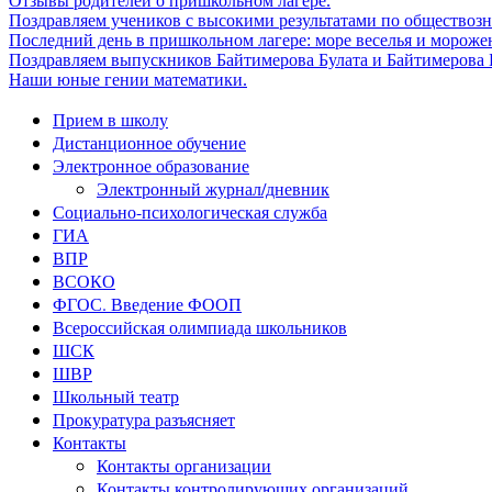
Отзывы родителей о пришкольном лагере.
Поздравляем учеников с высокими результатами по обществоз
Последний день в пришкольном лагере: море веселья и мороже
Поздравляем выпускников Байтимерова Булата и Байтимерова Б
Наши юные гении математики.
Прием в школу
Дистанционное обучение
Электронное образование
Электронный журнал/дневник
Социально-психологическая служба
ГИА
ВПР
ВСОКО
ФГОС. Введение ФООП
Всероссийская олимпиада школьников
ШСК
ШВР
Школьный театр
Прокуратура разъясняет
Контакты
Контакты организации
Контакты контролирующих организаций