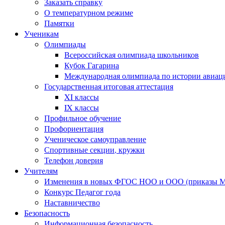
Заказать справку
О температурном режиме
Памятки
Ученикам
Олимпиады
Всероссийская олимпиада школьников
Кубок Гагарина
Международная олимпиада по истории авиаци
Государственная итоговая аттестация
XI классы
IX классы
Профильное обучение
Профориентация
Ученическое самоуправление
Спортивные секции, кружки
Телефон доверия
Учителям
Изменения в новых ФГОС НОО и ООО (приказы Ми
Конкурс Педагог года
Наставничество
Безопасность
Информационная безопасность