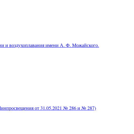
и и воздухоплавания имени А. Ф. Можайского.
нпросвещения от 31.05.2021 № 286 и № 287)