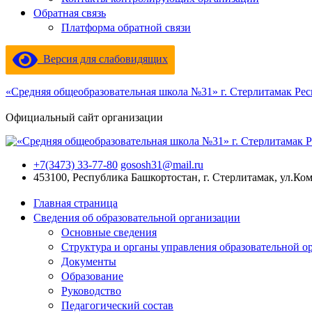
Обратная связь
Платформа обратной связи
Версия для слабовидящих
«Средняя общеобразовательная школа №31» г. Стерлитамак Ре
Официальный сайт организации
+7(3473) 33-77-80
gososh31@mail.ru
453100, Республика Башкортостан, г. Стерлитамак, ул.Ко
Главная страница
Сведения об образовательной организации
Основные сведения
Структура и органы управления образовательной о
Документы
Образование
Руководство
Педагогический состав