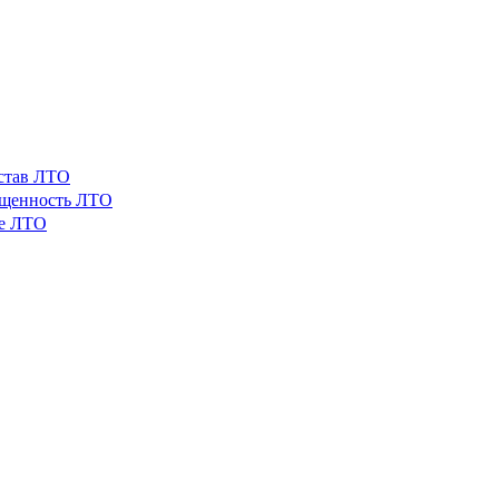
остав ЛТО
ащенность ЛТО
ые ЛТО