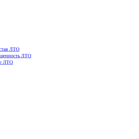
остав ЛТО
ащенность ЛТО
ые ЛТО