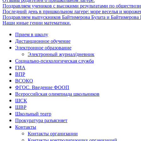
Отзывы родителей о пришкольном лагере.
Поздравляем учеников с высокими результатами по обществоз
Последний день в пришкольном лагере: море веселья и мороже
Поздравляем выпускников Байтимерова Булата и Байтимерова Б
Наши юные гении математики.
Прием в школу
Дистанционное обучение
Электронное образование
Электронный журнал/дневник
Социально-психологическая служба
ГИА
ВПР
ВСОКО
ФГОС. Введение ФООП
Всероссийская олимпиада школьников
ШСК
ШВР
Школьный театр
Прокуратура разъясняет
Контакты
Контакты организации
Контакты контролирующих организаций