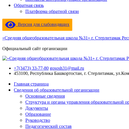
Обратная связь
Платформа обратной связи
Версия для слабовидящих
«Средняя общеобразовательная школа №31» г. Стерлитамак Ре
Официальный сайт организации
+7(3473) 33-77-80
gososh31@mail.ru
453100, Республика Башкортостан, г. Стерлитамак, ул.Ко
Главная страница
Сведения об образовательной организации
Основные сведения
Структура и органы управления образовательной о
Документы
Образование
Руководство
Педагогический состав