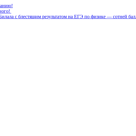
нанию!
ного!
илала с блестящим результатом на ЕГЭ по физике — сотней бал