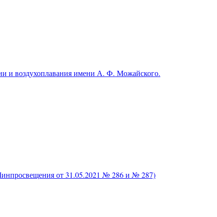
и и воздухоплавания имени А. Ф. Можайского.
нпросвещения от 31.05.2021 № 286 и № 287)