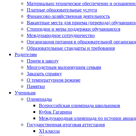
Материально техническое обеспечение и оснащеннос
Платные образовательные услуги
Финансово-хозяйственная деятельность
Вакантные места для приема (перевода) обучающих
Стипендии и меры поддержки обучающихся
Международное сотрудничество
Организация питания в образовательной организац
Образовательные стандарты и требования
Родителям
Прием в школу
Многодетным малоимущим семьям
Заказать справку
О температурном режиме
Памятки
Ученикам
Олимпиады
Всероссийская олимпиада школьников
Кубок Гагарина
Международная олимпиада по истории авиаци
Государственная итоговая аттестация
XI классы