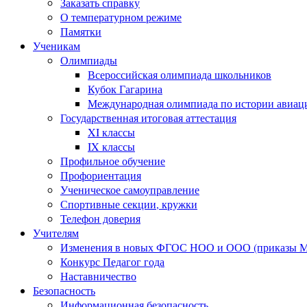
Заказать справку
О температурном режиме
Памятки
Ученикам
Олимпиады
Всероссийская олимпиада школьников
Кубок Гагарина
Международная олимпиада по истории авиаци
Государственная итоговая аттестация
XI классы
IX классы
Профильное обучение
Профориентация
Ученическое самоуправление
Спортивные секции, кружки
Телефон доверия
Учителям
Изменения в новых ФГОС НОО и ООО (приказы Ми
Конкурс Педагог года
Наставничество
Безопасность
Информационная безопасность