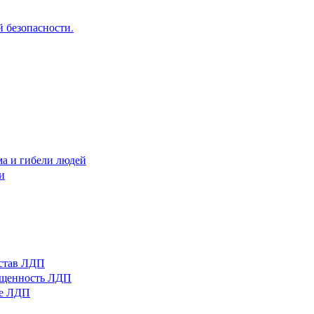
 безопасности.
ма и гибели людей
и
остав ЛДП
нащенность ЛДП
ые ЛДП