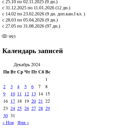
с 25.10 по 02.11.2025 (9 дн.)
с 31.12.2025 по 11.01.2026 (12 дн.)
с 14.02 по 23.02.2026 (9 дн. доп.кан.I кл. )
с 28.03 по 05.04.2026 (9 дн.)
с 27.05 по 31.08.2026 (97 дн.)
993
Календарь записей
Декабрь 2024
Пн
Вт
Ср
Чт
Пт
Сб
Вс
1
2
3
4
5
6
7
8
9
10
11
12
13
14
15
16
17
18
19
20
21
22
23
24
25
26
27
28
29
30
31
« Ноя
Янв »