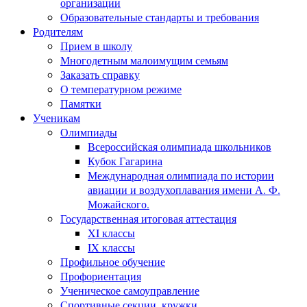
организации
Образовательные стандарты и требования
Родителям
Прием в школу
Многодетным малоимущим семьям
Заказать справку
О температурном режиме
Памятки
Ученикам
Олимпиады
Всероссийская олимпиада школьников
Кубок Гагарина
Международная олимпиада по истории
авиации и воздухоплавания имени А. Ф.
Можайского.
Государственная итоговая аттестация
XI классы
IX классы
Профильное обучение
Профориентация
Ученическое самоуправление
Спортивные секции, кружки