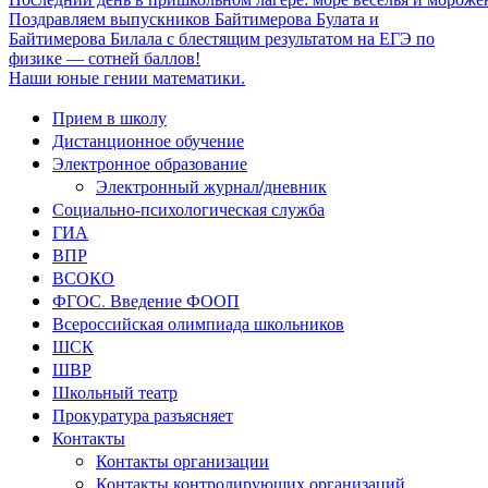
Поздравляем выпускников Байтимерова Булата и
Байтимерова Билала с блестящим результатом на ЕГЭ по
физике — сотней баллов!
Наши юные гении математики.
Прием в школу
Дистанционное обучение
Электронное образование
Электронный журнал/дневник
Социально-психологическая служба
ГИА
ВПР
ВСОКО
ФГОС. Введение ФООП
Всероссийская олимпиада школьников
ШСК
ШВР
Школьный театр
Прокуратура разъясняет
Контакты
Контакты организации
Контакты контролирующих организаций