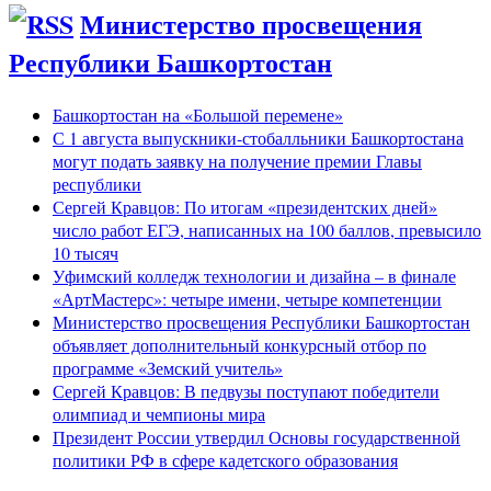
Министерство просвещения
Республики Башкортостан
Башкортостан на «Большой перемене»
С 1 августа выпускники-стобалльники Башкортостана
могут подать заявку на получение премии Главы
республики
Сергей Кравцов: По итогам «президентских дней»
число работ ЕГЭ, написанных на 100 баллов, превысило
10 тысяч
Уфимский колледж технологии и дизайна – в финале
«АртМастерс»: четыре имени, четыре компетенции
Министерство просвещения Республики Башкортостан
объявляет дополнительный конкурсный отбор по
программе «Земский учитель»
Сергей Кравцов: В педвузы поступают победители
олимпиад и чемпионы мира
Президент России утвердил Основы государственной
политики РФ в сфере кадетского образования