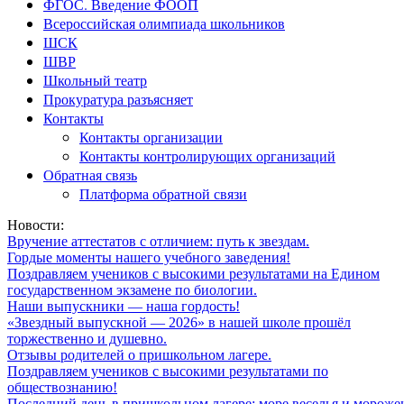
ФГОС. Введение ФООП
Всероссийская олимпиада школьников
ШСК
ШВР
Школьный театр
Прокуратура разъясняет
Контакты
Контакты организации
Контакты контролирующих организаций
Обратная связь
Платформа обратной связи
Новости:
Вручение аттестатов с отличием: путь к звездам.
Гордые моменты нашего учебного заведения!
Поздравляем учеников с высокими результатами на Едином
государственном экзамене по биологии.
Наши выпускники — наша гордость!
«Звездный выпускной — 2026» в нашей школе прошёл
торжественно и душевно.
Отзывы родителей о пришкольном лагере.
Поздравляем учеников с высокими результатами по
обществознанию!
Последний день в пришкольном лагере: море веселья и мороже