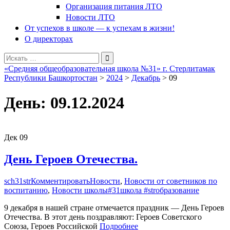
Организация питания ЛТО
Новости ЛТО
От успехов в школе — к успехам в жизни!
О директорах
Поиск
для:
«Средняя общеобразовательная школа №31» г. Стерлитамак
Республики Башкортостан
>
2024
>
Декабрь
>
09
День:
09.12.2024
Дек
09
День Героев Отечества.
sch31str
Комментировать
Новости
,
Новости от советников по
воспитанию
,
Новости школы
#31школа #strобразование
9 декабря в нашей стране отмечается праздник — День Героев
Отечества. В этот день поздравляют: Героев Советского
Союза, Героев Российской
Подробнее