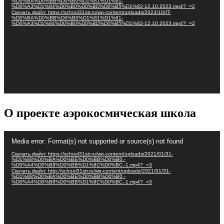
%D0%BA%D0%BB%D0%B0%D1%81%D1%81-
%D0%A3%D1%84%D0%B0%D0%BD%D0%B5%D1%82-12.10.2023.mp4?_=2
Скачать файл: https://school31str.ru/wp-content/uploads/2023/10/IT-
%D0%BA%D0%BB%D0%B0%D1%81%D1%81-
%D0%A3%D1%84%D0%B0%D0%BD%D0%B5%D1%82-12.10.2023.mp4?_=2
О проекте аэрокосмическая школа
Видеоплеер
Media error: Format(s) not supported or source(s) not found
Скачать файл: https://school31str.ru/wp-content/uploads/2021/01/31-
%D1%88%D0%BA%D0%BE%D0%BB%D0%B0.-
%D0%A4%D0%B8%D0%BB%D1%8C%D0%BC.-1.mp4?_=3
Скачать файл: http://school31str.ru/wp-content/uploads/2021/01/31-
%D1%88%D0%BA%D0%BE%D0%BB%D0%B0.-
%D0%A4%D0%B8%D0%BB%D1%8C%D0%BC.-1.mp4?_=3