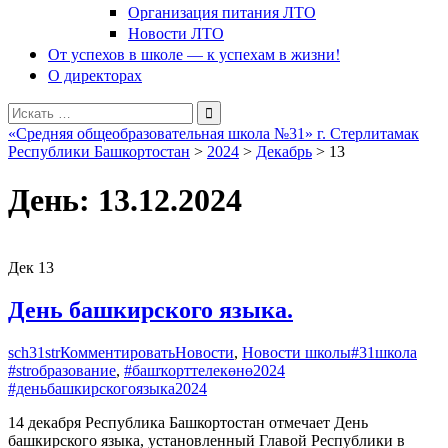
Организация питания ЛТО
Новости ЛТО
От успехов в школе — к успехам в жизни!
О директорах
Поиск
для:
«Средняя общеобразовательная школа №31» г. Стерлитамак
Республики Башкортостан
>
2024
>
Декабрь
>
13
День:
13.12.2024
Дек
13
День башкирского языка.
sch31str
Комментировать
Новости
,
Новости школы
#31школа
#strобразование
,
#башҡорттелекөнө2024
#деньбашкирскогоязыка2024
14 декабря Республика Башкортостан отмечает День
башкирского языка, установленный Главой Республики в