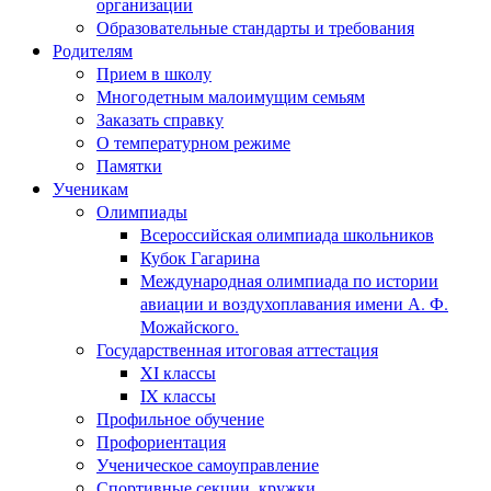
организации
Образовательные стандарты и требования
Родителям
Прием в школу
Многодетным малоимущим семьям
Заказать справку
О температурном режиме
Памятки
Ученикам
Олимпиады
Всероссийская олимпиада школьников
Кубок Гагарина
Международная олимпиада по истории
авиации и воздухоплавания имени А. Ф.
Можайского.
Государственная итоговая аттестация
XI классы
IX классы
Профильное обучение
Профориентация
Ученическое самоуправление
Спортивные секции, кружки