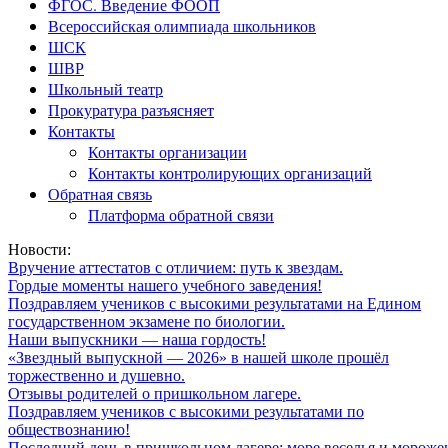
ФГОС. Введение ФООП
Всероссийская олимпиада школьников
ШСК
ШВР
Школьный театр
Прокуратура разъясняет
Контакты
Контакты организации
Контакты контролирующих организаций
Обратная связь
Платформа обратной связи
Новости:
Вручение аттестатов с отличием: путь к звездам.
Гордые моменты нашего учебного заведения!
Поздравляем учеников с высокими результатами на Едином
государственном экзамене по биологии.
Наши выпускники — наша гордость!
«Звездный выпускной — 2026» в нашей школе прошёл
торжественно и душевно.
Отзывы родителей о пришкольном лагере.
Поздравляем учеников с высокими результатами по
обществознанию!
Последний день в пришкольном лагере: море веселья и мороже