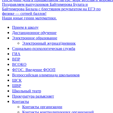
Поздравляем выпускников Байтимерова Булата и
Байтимерова Билала с блестящим результатом на ЕГЭ по
физике — сотней баллов!
Наши юные гении математики.
Прием в школу
Дистанционное обучение
Электронное образование
Электронный журнал/дневник
Социально-психологическая служба
ГИА
ВПР
ВСОКО
ФГОС. Введение ФООП
Всероссийская олимпиада школьников
ШСК
ШВР
Школьный театр
Прокуратура разъясняет
Контакты
Контакты организации
Контакты контролирующих организаций