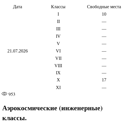
Дата
Классы
Свободные места
I
10
II
—
III
—
IV
—
V
—
21.07.2026
VI
—
VII
—
VIII
—
IX
—
X
17
XI
—
953
Аэрокосмические (инженерные)
классы.