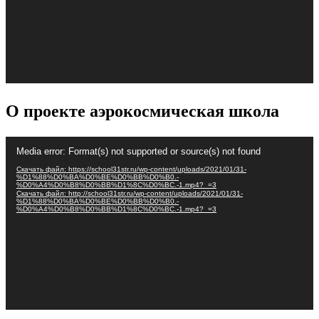
О проекте аэрокосмическая школа
Видеоплеер
Media error: Format(s) not supported or source(s) not found
Скачать файл: https://school31str.ru/wp-content/uploads/2021/01/31-
%D1%88%D0%BA%D0%BE%D0%BB%D0%B0.-
%D0%A4%D0%B8%D0%BB%D1%8C%D0%BC.-1.mp4?_=3
Скачать файл: http://school31str.ru/wp-content/uploads/2021/01/31-
%D1%88%D0%BA%D0%BE%D0%BB%D0%B0.-
%D0%A4%D0%B8%D0%BB%D1%8C%D0%BC.-1.mp4?_=3