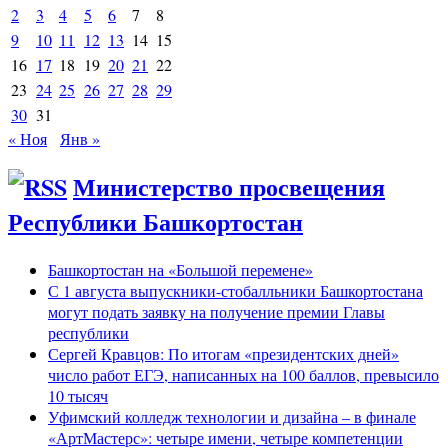
2
3
4
5
6
7
8
9
10
11
12
13
14
15
16
17
18
19
20
21
22
23
24
25
26
27
28
29
30
31
« Ноя
Янв »
Министерство просвещения
Республики Башкортостан
Башкортостан на «Большой перемене»
С 1 августа выпускники-стобалльники Башкортостана
могут подать заявку на получение премии Главы
республики
Сергей Кравцов: По итогам «президентских дней»
число работ ЕГЭ, написанных на 100 баллов, превысило
10 тысяч
Уфимский колледж технологии и дизайна – в финале
«АртМастерс»: четыре имени, четыре компетенции