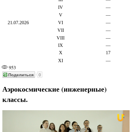
IV
—
V
—
21.07.2026
VI
—
VII
—
VIII
—
IX
—
X
17
XI
—
953
Поделиться
0
Аэрокосмические (инженерные)
классы.
Видеоплеер