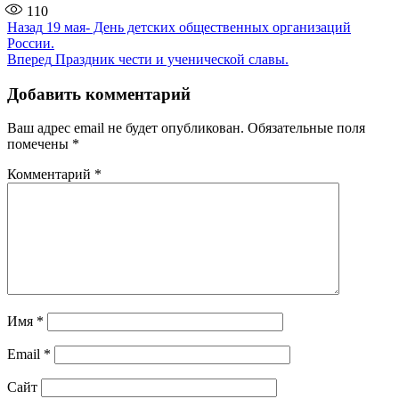
110
Навигация
Предыдущая
Назад
19 мая- День детских общественных организаций
запись:
России.
по
Следующая
Вперед
Праздник чести и ученической славы.
записям
запись:
Добавить комментарий
Ваш адрес email не будет опубликован.
Обязательные поля
помечены
*
Комментарий
*
Имя
*
Email
*
Сайт