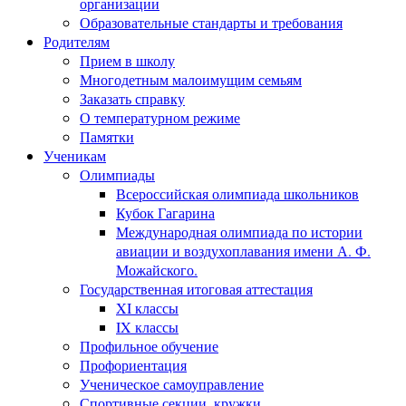
организации
Образовательные стандарты и требования
Родителям
Прием в школу
Многодетным малоимущим семьям
Заказать справку
О температурном режиме
Памятки
Ученикам
Олимпиады
Всероссийская олимпиада школьников
Кубок Гагарина
Международная олимпиада по истории
авиации и воздухоплавания имени А. Ф.
Можайского.
Государственная итоговая аттестация
XI классы
IX классы
Профильное обучение
Профориентация
Ученическое самоуправление
Спортивные секции, кружки