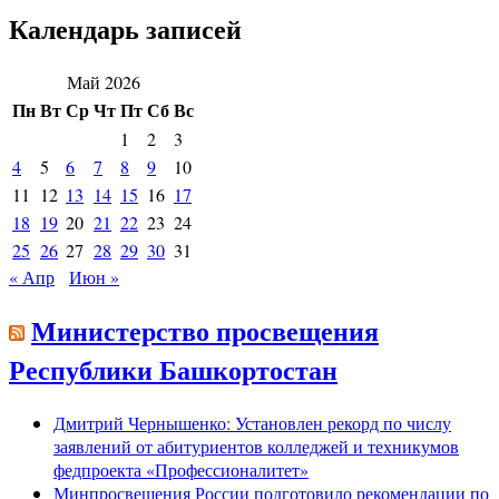
Календарь записей
Май 2026
Пн
Вт
Ср
Чт
Пт
Сб
Вс
1
2
3
4
5
6
7
8
9
10
11
12
13
14
15
16
17
18
19
20
21
22
23
24
25
26
27
28
29
30
31
« Апр
Июн »
Министерство просвещения
Республики Башкортостан
Дмитрий Чернышенко: Установлен рекорд по числу
заявлений от абитуриентов колледжей и техникумов
федпроекта «Профессионалитет»
Минпросвещения России подготовило рекомендации по