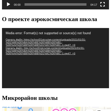
00:00
04:17
О проекте аэрокосмическая школа
Видеоплеер
Media error: Format(s) not supported or source(s) not found
Скачать файл: https://school31str.ru/wp-content/uploads/2021/01/31-
%D1%88%D0%BA%D0%BE%D0%BB%D0%B0.-
%D0%A4%D0%B8%D0%BB%D1%8C%D0%BC.-1.mp4?_=3
Скачать файл: http://school31str.ru/wp-content/uploads/2021/01/31-
%D1%88%D0%BA%D0%BE%D0%BB%D0%B0.-
%D0%A4%D0%B8%D0%BB%D1%8C%D0%BC.-1.mp4?_=3
Микрорайон школы