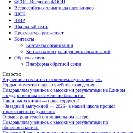
ФГОС. Введение ФООП
Всероссийская олимпиада школьников
ШСК
ШВР
Школьный театр
Прокуратура разъясняет
Контакты
Контакты организации
Контакты контролирующих организаций
Обратная связь
Платформа обратной связи
Новости:
Вручение аттестатов с отличием: путь к звездам.
Гордые моменты нашего учебного заведения!
Поздравляем учеников с высокими результатами на Едином
государственном экзамене по биологии.
Наши выпускники — наша гордость!
«Звездный выпускной — 2026» в нашей школе прошёл
торжественно и душевно.
Отзывы родителей о пришкольном лагере.
Поздравляем учеников с высокими результатами по
обществознанию!
Последний день в пришкольном лагере: море веселья и мороже