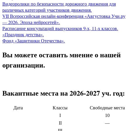
Видеоролики по безопасности дорожного движения для
различных категорий участников движения.
VII Всероссийская онлайн-конференция «Августовка Учи.ру
— 2026. Эпоха нейросетей».
Расписание консультаций выпускников 9-х, 11-х классов.
«Праздник детства».
Фонд «Защитники Отечества».
Вы можете оставить мнение о нашей
организации.
Вакантные места на 2026-2027 уч. год:
Дата
Классы
Свободные места
I
10
II
—
III
—