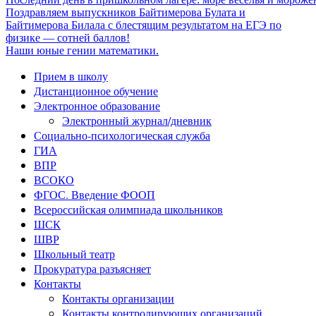
Поздравляем выпускников Байтимерова Булата и
Байтимерова Билала с блестящим результатом на ЕГЭ по
физике — сотней баллов!
Наши юные гении математики.
Прием в школу
Дистанционное обучение
Электронное образование
Электронный журнал/дневник
Социально-психологическая служба
ГИА
ВПР
ВСОКО
ФГОС. Введение ФООП
Всероссийская олимпиада школьников
ШСК
ШВР
Школьный театр
Прокуратура разъясняет
Контакты
Контакты организации
Контакты контролирующих организаций