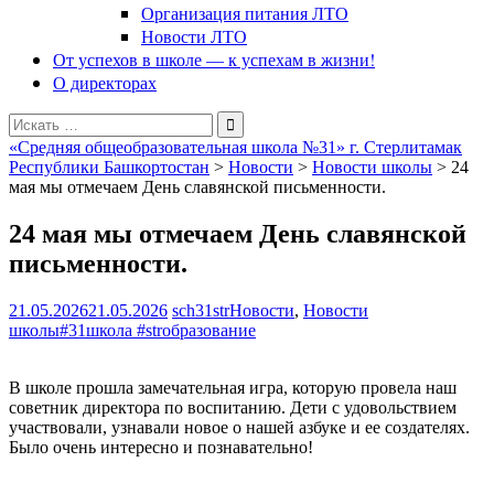
Организация питания ЛТО
Новости ЛТО
От успехов в школе — к успехам в жизни!
О директорах
Поиск
для:
«Средняя общеобразовательная школа №31» г. Стерлитамак
Республики Башкортостан
>
Новости
>
Новости школы
>
24
мая мы отмечаем День славянской письменности.
24 мая мы отмечаем День славянской
письменности.
21.05.2026
21.05.2026
sch31str
Новости
,
Новости
школы
#31школа #strобразование
В школе прошла замечательная игра, которую провела наш
советник директора по воспитанию. Дети с удовольствием
участвовали, узнавали новое о нашей азбуке и ее создателях.
Было очень интересно и познавательно!