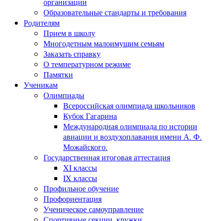
организации
Образовательные стандарты и требования
Родителям
Прием в школу
Многодетным малоимущим семьям
Заказать справку
О температурном режиме
Памятки
Ученикам
Олимпиады
Всероссийская олимпиада школьников
Кубок Гагарина
Международная олимпиада по истории
авиации и воздухоплавания имени А. Ф.
Можайского.
Государственная итоговая аттестация
XI классы
IX классы
Профильное обучение
Профориентация
Ученическое самоуправление
Спортивные секции, кружки