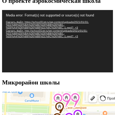
О проекте аэрокосмическая школа
Видеоплеер
Media error: Format(s) not supported or source(s) not found
Скачать файл: https://school31str.ru/wp-content/uploads/2021/01/31-
%D1%88%D0%BA%D0%BE%D0%BB%D0%B0.-
%D0%A4%D0%B8%D0%BB%D1%8C%D0%BC.-1.mp4?_=3
Скачать файл: http://school31str.ru/wp-content/uploads/2021/01/31-
%D1%88%D0%BA%D0%BE%D0%BB%D0%B0.-
%D0%A4%D0%B8%D0%BB%D1%8C%D0%BC.-1.mp4?_=3
Микрорайон школы