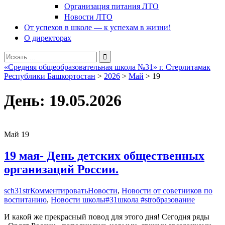
Организация питания ЛТО
Новости ЛТО
От успехов в школе — к успехам в жизни!
О директорах
Поиск
для:
«Средняя общеобразовательная школа №31» г. Стерлитамак
Республики Башкортостан
>
2026
>
Май
>
19
День:
19.05.2026
Май
19
19 мая- День детских общественных
организаций России.
sch31str
Комментировать
Новости
,
Новости от советников по
воспитанию
,
Новости школы
#31школа #strобразование
И какой же прекрасный повод для этого дня! Сегодня ряды