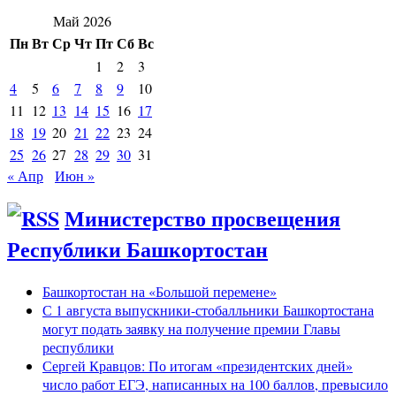
Май 2026
Пн
Вт
Ср
Чт
Пт
Сб
Вс
1
2
3
4
5
6
7
8
9
10
11
12
13
14
15
16
17
18
19
20
21
22
23
24
25
26
27
28
29
30
31
« Апр
Июн »
Министерство просвещения
Республики Башкортостан
Башкортостан на «Большой перемене»
С 1 августа выпускники-стобалльники Башкортостана
могут подать заявку на получение премии Главы
республики
Сергей Кравцов: По итогам «президентских дней»
число работ ЕГЭ, написанных на 100 баллов, превысило