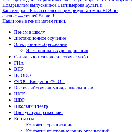
Поздравляем выпускников Байтимерова Булата и
Байтимерова Билала с блестящим результатом на ЕГЭ по
физике — сотней баллов!
Наши юные гении математики.
Прием в школу
Дистанционное обучение
Электронное образование
Электронный журнал/дневник
Социально-психологическая служба
ГИА
ВПР
ВСОКО
ФГОС. Введение ФООП
Всероссийская олимпиада школьников
ШСК
ШВР
Школьный театр
Прокуратура разъясняет
Контакты
Контакты организации
Контакты контролирующих организаций