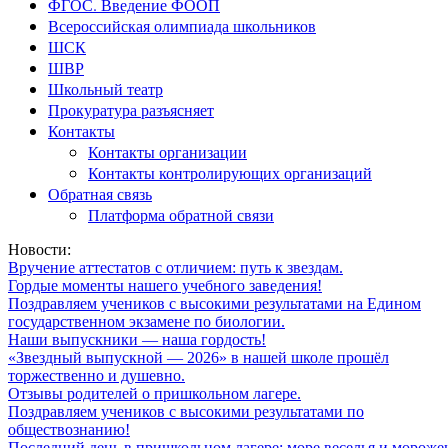
ФГОС. Введение ФООП
Всероссийская олимпиада школьников
ШСК
ШВР
Школьный театр
Прокуратура разъясняет
Контакты
Контакты организации
Контакты контролирующих организаций
Обратная связь
Платформа обратной связи
Новости:
Вручение аттестатов с отличием: путь к звездам.
Гордые моменты нашего учебного заведения!
Поздравляем учеников с высокими результатами на Едином
государственном экзамене по биологии.
Наши выпускники — наша гордость!
«Звездный выпускной — 2026» в нашей школе прошёл
торжественно и душевно.
Отзывы родителей о пришкольном лагере.
Поздравляем учеников с высокими результатами по
обществознанию!
Последний день в пришкольном лагере: море веселья и мороже