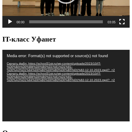
00:00
03:05
IT-класс Уфанет
Видеоплеер
Media error: Format(s) not supported or source(s) not found
Скачать файл: https://school31str.ru/wp-content/uploads/2023/10/IT-
%D0%BA%D0%BB%D0%B0%D1%81%D1%81-
%D0%A3%D1%84%D0%B0%D0%BD%D0%B5%D1%82-12.10.2023.mp4?_=2
Скачать файл: https://school31str.ru/wp-content/uploads/2023/10/IT-
%D0%BA%D0%BB%D0%B0%D1%81%D1%81-
%D0%A3%D1%84%D0%B0%D0%BD%D0%B5%D1%82-12.10.2023.mp4?_=2