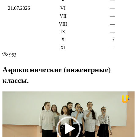
V
—
21.07.2026
VI
—
VII
—
VIII
—
IX
—
X
17
XI
—
953
Аэрокосмические (инженерные)
классы.
Видеоплеер