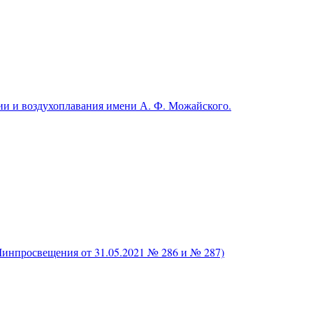
и и воздухоплавания имени А. Ф. Можайского.
нпросвещения от 31.05.2021 № 286 и № 287)