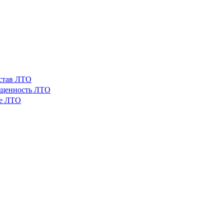
остав ЛТО
ащенность ЛТО
ые ЛТО