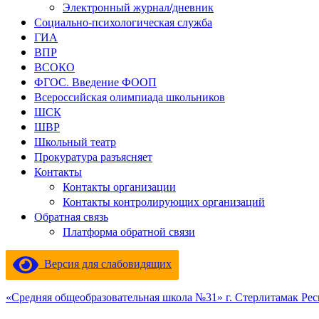
Поздравляем учеников с высокими результатами по обществоз
Электронный журнал/дневник
Последний день в пришкольном лагере: море веселья и мороже
Социально-психологическая служба
Поздравляем выпускников Байтимерова Булата и Байтимерова Б
ГИА
Наши юные гении математики.
ВПР
Вручение аттестатов с отличием: путь к звездам.
ВСОКО
ФГОС. Введение ФООП
Всероссийская олимпиада школьников
ШСК
ШВР
Школьный театр
Прокуратура разъясняет
Контакты
Контакты организации
Контакты контролирующих организаций
Обратная связь
Платформа обратной связи
Версия для слабовидящих
«Средняя общеобразовательная школа №31» г. Стерлитамак Ре