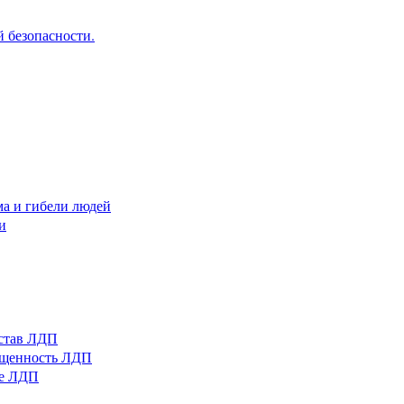
 безопасности.
ма и гибели людей
и
остав ЛДП
нащенность ЛДП
ые ЛДП