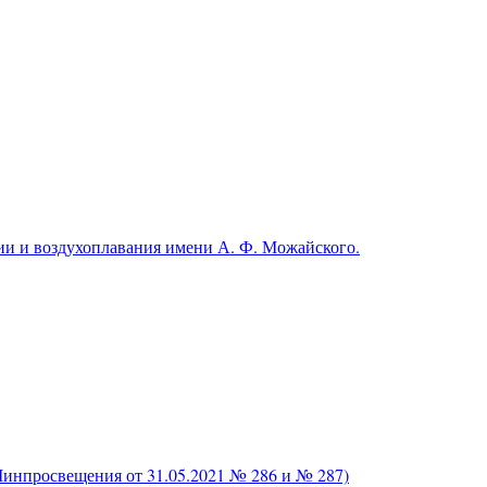
и и воздухоплавания имени А. Ф. Можайского.
нпросвещения от 31.05.2021 № 286 и № 287)