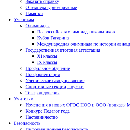
Заказать справку
О температурном режиме
Памятки
Ученикам
Олимпиады
Всероссийская олимпиада школьников
Кубок Гагарина
Международная олимпиада по истории авиаци
Государственная итоговая аттестация
XI классы
IX классы
Профильное обучение
Профориентация
Ученическое самоуправление
Спортивные секции, кружки
Телефон доверия
Учителям
Изменения в новых ФГОС НОО и ООО (приказы Ми
Конкурс Педагог года
Наставничество
Безопасность
Информационная безопасность