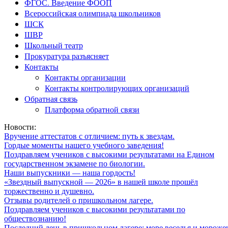
ФГОС. Введение ФООП
Всероссийская олимпиада школьников
ШСК
ШВР
Школьный театр
Прокуратура разъясняет
Контакты
Контакты организации
Контакты контролирующих организаций
Обратная связь
Платформа обратной связи
Новости:
Вручение аттестатов с отличием: путь к звездам.
Гордые моменты нашего учебного заведения!
Поздравляем учеников с высокими результатами на Едином
государственном экзамене по биологии.
Наши выпускники — наша гордость!
«Звездный выпускной — 2026» в нашей школе прошёл
торжественно и душевно.
Отзывы родителей о пришкольном лагере.
Поздравляем учеников с высокими результатами по
обществознанию!
Последний день в пришкольном лагере: море веселья и мороже