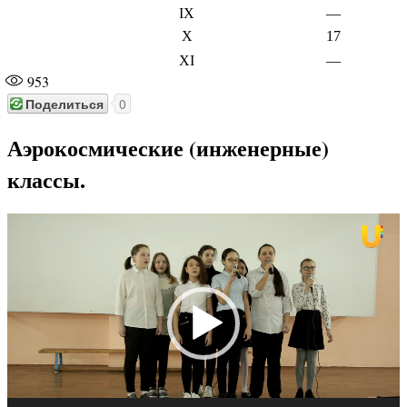
IX
—
X
17
XI
—
953
Поделиться
0
Аэрокосмические (инженерные)
классы.
Видеоплеер