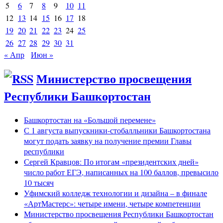
5
6
7
8
9
10
11
12
13
14
15
16
17
18
19
20
21
22
23
24
25
26
27
28
29
30
31
« Апр
Июн »
Министерство просвещения
Республики Башкортостан
Башкортостан на «Большой перемене»
С 1 августа выпускники-стобалльники Башкортостана
могут подать заявку на получение премии Главы
республики
Сергей Кравцов: По итогам «президентских дней»
число работ ЕГЭ, написанных на 100 баллов, превысило
10 тысяч
Уфимский колледж технологии и дизайна – в финале
«АртМастерс»: четыре имени, четыре компетенции
Министерство просвещения Республики Башкортостан