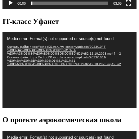
00:00
03:05
IT-класс Уфанет
Видеоплеер
Media error: Format(s) not supported or source(s) not found
Скачать файл: https://school31str.ru/wp-content/uploads/2023/10/IT-
%D0%BA%D0%BB%D0%B0%D1%81%D1%81-
%D0%A3%D1%84%D0%B0%D0%BD%D0%B5%D1%82-12.10.2023.mp4?_=2
Скачать файл: https://school31str.ru/wp-content/uploads/2023/10/IT-
%D0%BA%D0%BB%D0%B0%D1%81%D1%81-
%D0%A3%D1%84%D0%B0%D0%BD%D0%B5%D1%82-12.10.2023.mp4?_=2
О проекте аэрокосмическая школа
Видеоплеер
Media error: Format(s) not supported or source(s) not found