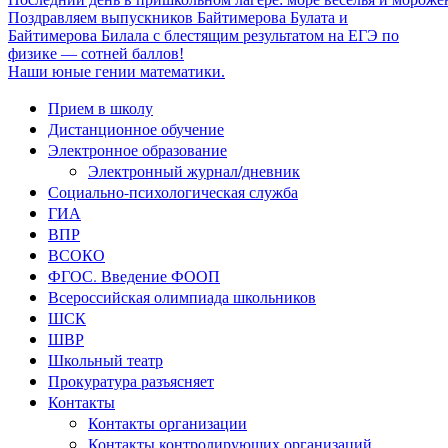
Поздравляем выпускников Байтимерова Булата и
Байтимерова Билала с блестящим результатом на ЕГЭ по
физике — сотней баллов!
Наши юные гении математики.
Прием в школу
Дистанционное обучение
Электронное образование
Электронный журнал/дневник
Социально-психологическая служба
ГИА
ВПР
ВСОКО
ФГОС. Введение ФООП
Всероссийская олимпиада школьников
ШСК
ШВР
Школьный театр
Прокуратура разъясняет
Контакты
Контакты организации
Контакты контролирующих организаций