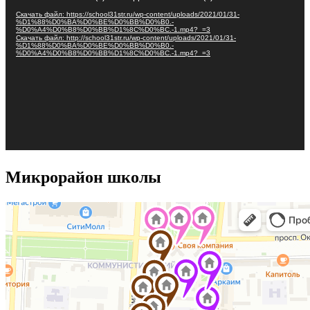
Скачать файл: https://school31str.ru/wp-content/uploads/2021/01/31-
%D1%88%D0%BA%D0%BE%D0%BB%D0%B0.-
%D0%A4%D0%B8%D0%BB%D1%8C%D0%BC.-1.mp4?_=3
Скачать файл: http://school31str.ru/wp-content/uploads/2021/01/31-
%D1%88%D0%BA%D0%BE%D0%BB%D0%B0.-
%D0%A4%D0%B8%D0%BB%D1%8C%D0%BC.-1.mp4?_=3
Микрорайон школы