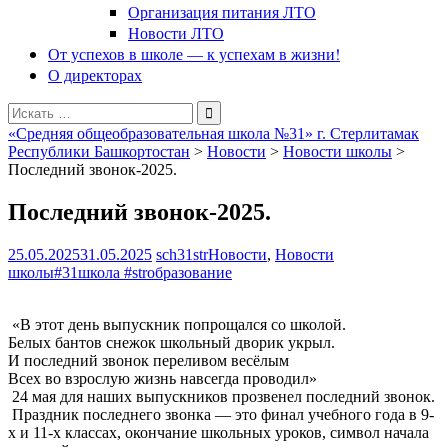
Организация питания ЛТО
Новости ЛТО
От успехов в школе — к успехам в жизни!
О директорах
Поиск
для:
«Средняя общеобразовательная школа №31» г. Стерлитамак
Республики Башкортостан
>
Новости
>
Новости школы
>
Последний звонок-2025.
Последний звонок-2025.
25.05.2025
31.05.2025
sch31str
Новости
,
Новости
школы
#31школа #strобразование
«В этот день выпускник попрощался со школой.
Белых бантов снежок школьный дворик укрыл.
И последний звонок переливом весёлым
Всех во взрослую жизнь навсегда проводил»
24 мая для наших выпускников прозвенел последний звонок.
Праздник последнего звонка — это финал учебного года в 9-
х и 11-х классах, окончание школьных уроков, символ начала