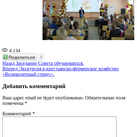
4 134
Поделиться
0
Навигация
Предыдущая
Назад
Заседание Совета обучающихся.
запись:
Следующая
Вперед
Экскурсия в крестьянско-фермерское хозяйство
по
запись:
«Великолепный страус».
записям
Добавить комментарий
Ваш адрес email не будет опубликован.
Обязательные поля
помечены
*
Комментарий
*