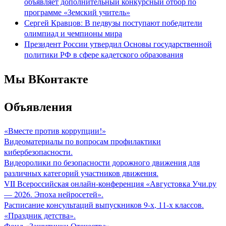
объявляет дополнительный конкурсный отбор по
программе «Земский учитель»
Сергей Кравцов: В педвузы поступают победители
олимпиад и чемпионы мира
Президент России утвердил Основы государственной
политики РФ в сфере кадетского образования
Мы ВКонтакте
Объявления
«Вместе против коррупции!»
Видеоматериалы по вопросам профилактики
кибербезопасности.
Видеоролики по безопасности дорожного движения для
различных категорий участников движения.
VII Всероссийская онлайн-конференция «Августовка Учи.ру
— 2026. Эпоха нейросетей».
Расписание консультаций выпускников 9-х, 11-х классов.
«Праздник детства».
Фонд «Защитники Отечества».