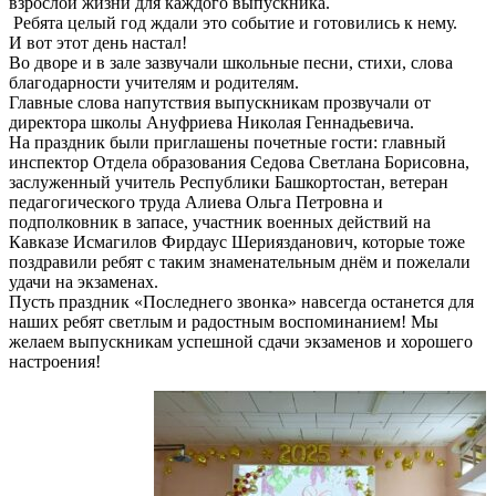
взрослой жизни для каждого выпускника.
Ребята целый год ждали это событие и готовились к нему.
И вот этот день настал!
Во дворе и в зале зазвучали школьные песни, стихи, слова
благодарности учителям и родителям.
Главные слова напутствия выпускникам прозвучали от
директора школы Ануфриева Николая Геннадьевича.
На праздник были приглашены почетные гости: главный
инспектор Отдела образования Седова Светлана Борисовна,
заслуженный учитель Республики Башкортостан, ветеран
педагогического труда Алиева Ольга Петровна и
подполковник в запасе, участник военных действий на
Кавказе Исмагилов Фирдаус Шериязданович, которые тоже
поздравили ребят с таким знаменательным днём и пожелали
удачи на экзаменах.
Пусть праздник «Последнего звонка» навсегда останется для
наших ребят светлым и радостным воспоминанием! Мы
желаем выпускникам успешной сдачи экзаменов и хорошего
настроения!