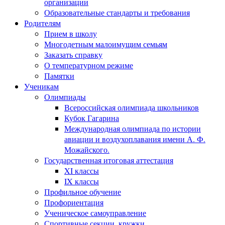
организации
Образовательные стандарты и требования
Родителям
Прием в школу
Многодетным малоимущим семьям
Заказать справку
О температурном режиме
Памятки
Ученикам
Олимпиады
Всероссийская олимпиада школьников
Кубок Гагарина
Международная олимпиада по истории
авиации и воздухоплавания имени А. Ф.
Можайского.
Государственная итоговая аттестация
XI классы
IX классы
Профильное обучение
Профориентация
Ученическое самоуправление
Спортивные секции, кружки