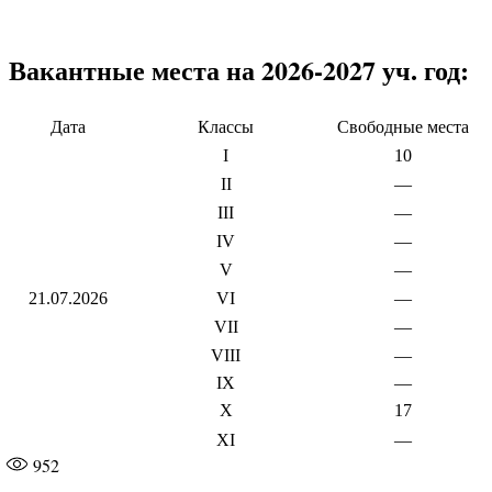
Вакантные места на 2026-2027 уч. год:
Дата
Классы
Свободные места
I
10
II
—
III
—
IV
—
V
—
21.07.2026
VI
—
VII
—
VIII
—
IX
—
X
17
XI
—
952