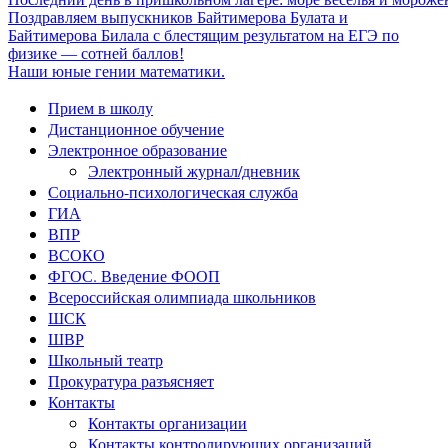
Поздравляем выпускников Байтимерова Булата и
Байтимерова Билала с блестящим результатом на ЕГЭ по
физике — сотней баллов!
Наши юные гении математики.
Прием в школу
Дистанционное обучение
Электронное образование
Электронный журнал/дневник
Социально-психологическая служба
ГИА
ВПР
ВСОКО
ФГОС. Введение ФООП
Всероссийская олимпиада школьников
ШСК
ШВР
Школьный театр
Прокуратура разъясняет
Контакты
Контакты организации
Контакты контролирующих организаций