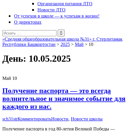
Организация питания ЛТО
Новости ЛТО
От успехов в школе — к успехам в жизни!
О директорах
Поиск
для:
«Средняя общеобразовательная школа №31» г. Стерлитамак
Республики Башкортостан
>
2025
>
Май
>
10
День:
10.05.2025
Май
10
Получение паспорта — это всегда
волнительное и значимое событие для
каждого из нас.
sch31str
Комментировать
Новости
,
Новости школы
Получение паспорта в год 80-летия Великой Победы —