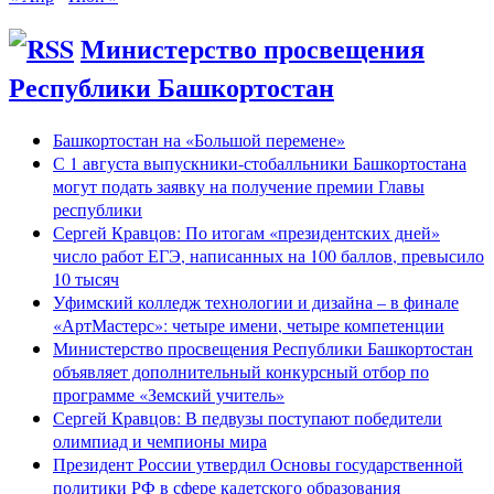
Министерство просвещения
Республики Башкортостан
Башкортостан на «Большой перемене»
С 1 августа выпускники-стобалльники Башкортостана
могут подать заявку на получение премии Главы
республики
Сергей Кравцов: По итогам «президентских дней»
число работ ЕГЭ, написанных на 100 баллов, превысило
10 тысяч
Уфимский колледж технологии и дизайна – в финале
«АртМастерс»: четыре имени, четыре компетенции
Министерство просвещения Республики Башкортостан
объявляет дополнительный конкурсный отбор по
программе «Земский учитель»
Сергей Кравцов: В педвузы поступают победители
олимпиад и чемпионы мира
Президент России утвердил Основы государственной
политики РФ в сфере кадетского образования