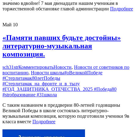
значимо вдвойне! 7 мая двенадцати нашим ученикам в
торжественной обстановке главой администрации
Подробнее
Май
10
«Памяти павших будьте достойны»
литературно-музыкальная
композиция.
sch31str
Комментировать
Новости
,
Новости от советников по
воспитанию
,
Новости школы
#оВеликойПобеде
#Стерлитамак80летПобеды
#Стерлитамак_на_фронте_и_в_тылу
#ГОД_ЗАЩИТНИКА_ОТЕЧЕСТВА_2025 #Победа80
#strобразование #31школа
С таким названием в преддверии 80-летней годовщины
Великой Победы в школе состоялась литературно-
музыкальная композиция, которую подготовили ученики 9в
класса вместе
Подробнее