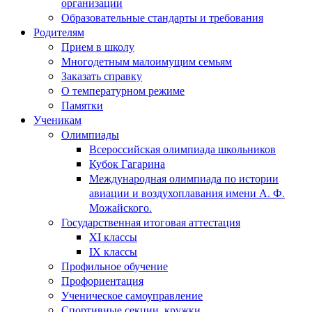
организации
Образовательные стандарты и требования
Родителям
Прием в школу
Многодетным малоимущим семьям
Заказать справку
О температурном режиме
Памятки
Ученикам
Олимпиады
Всероссийская олимпиада школьников
Кубок Гагарина
Международная олимпиада по истории
авиации и воздухоплавания имени А. Ф.
Можайского.
Государственная итоговая аттестация
XI классы
IX классы
Профильное обучение
Профориентация
Ученическое самоуправление
Спортивные секции, кружки