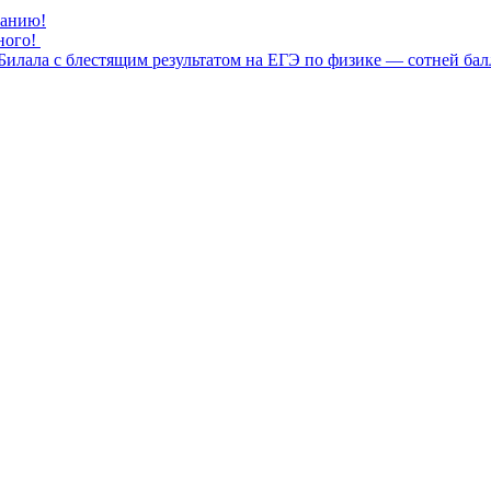
нанию!
ного!
илала с блестящим результатом на ЕГЭ по физике — сотней бал