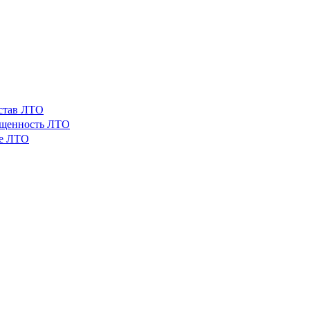
остав ЛТО
ащенность ЛТО
ые ЛТО