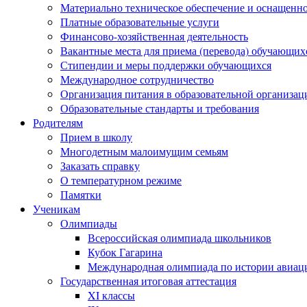
Материально техническое обеспечение и оснащеннос
Платные образовательные услуги
Финансово-хозяйственная деятельность
Вакантные места для приема (перевода) обучающих
Стипендии и меры поддержки обучающихся
Международное сотрудничество
Организация питания в образовательной организац
Образовательные стандарты и требования
Родителям
Прием в школу
Многодетным малоимущим семьям
Заказать справку
О температурном режиме
Памятки
Ученикам
Олимпиады
Всероссийская олимпиада школьников
Кубок Гагарина
Международная олимпиада по истории авиаци
Государственная итоговая аттестация
XI классы