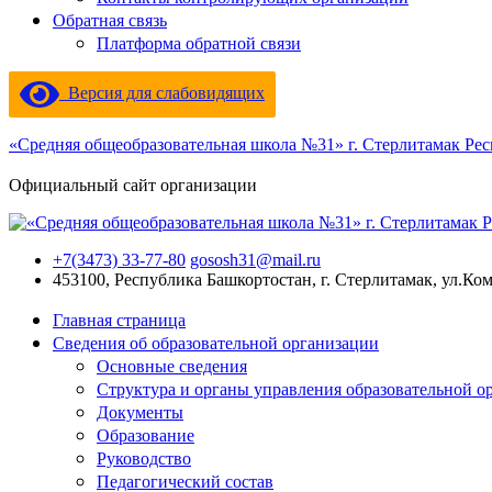
Обратная связь
Платформа обратной связи
Версия для слабовидящих
«Средняя общеобразовательная школа №31» г. Стерлитамак Ре
Официальный сайт организации
+7(3473) 33-77-80
gososh31@mail.ru
453100, Республика Башкортостан, г. Стерлитамак, ул.Ко
Главная страница
Сведения об образовательной организации
Основные сведения
Структура и органы управления образовательной о
Документы
Образование
Руководство
Педагогический состав