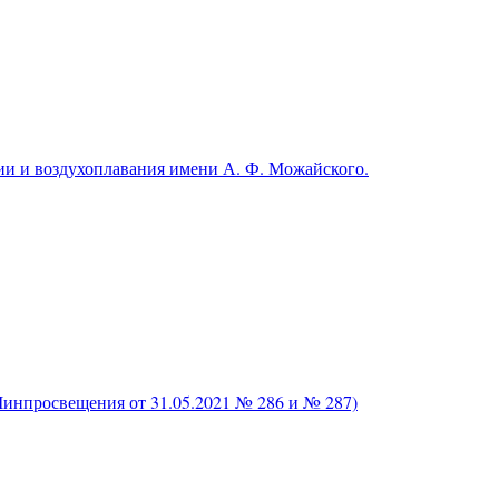
и и воздухоплавания имени А. Ф. Можайского.
нпросвещения от 31.05.2021 № 286 и № 287)