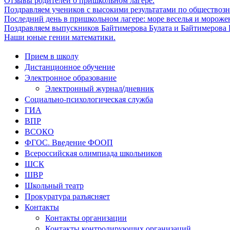
Отзывы родителей о пришкольном лагере.
Поздравляем учеников с высокими результатами по обществоз
Последний день в пришкольном лагере: море веселья и мороже
Поздравляем выпускников Байтимерова Булата и Байтимерова Б
Наши юные гении математики.
Прием в школу
Дистанционное обучение
Электронное образование
Электронный журнал/дневник
Социально-психологическая служба
ГИА
ВПР
ВСОКО
ФГОС. Введение ФООП
Всероссийская олимпиада школьников
ШСК
ШВР
Школьный театр
Прокуратура разъясняет
Контакты
Контакты организации
Контакты контролирующих организаций