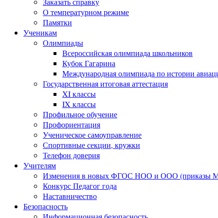
Заказать справку
О температурном режиме
Памятки
Ученикам
Олимпиады
Всероссийская олимпиада школьников
Кубок Гагарина
Международная олимпиада по истории авиаци
Государственная итоговая аттестация
XI классы
IX классы
Профильное обучение
Профориентация
Ученическое самоуправление
Спортивные секции, кружки
Телефон доверия
Учителям
Изменения в новых ФГОС НОО и ООО (приказы Ми
Конкурс Педагог года
Наставничество
Безопасность
Информационная безопасность