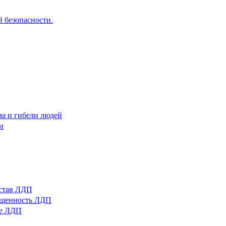
 безопасности.
ма и гибели людей
и
остав ЛДП
нащенность ЛДП
ые ЛДП