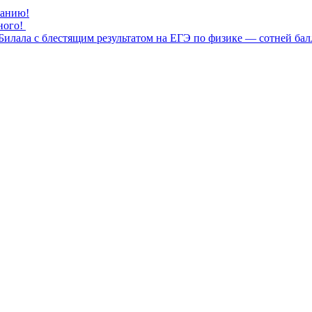
нанию!
ного!
илала с блестящим результатом на ЕГЭ по физике — сотней бал