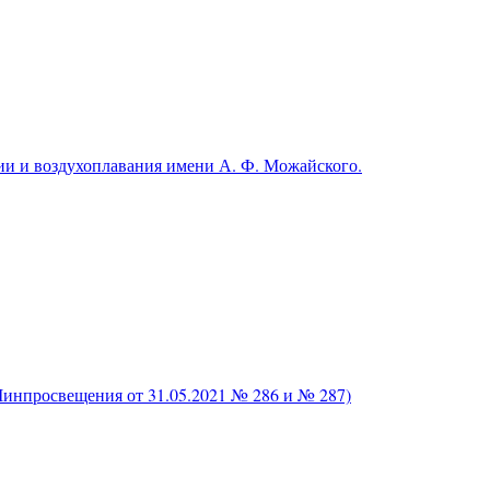
и и воздухоплавания имени А. Ф. Можайского.
нпросвещения от 31.05.2021 № 286 и № 287)