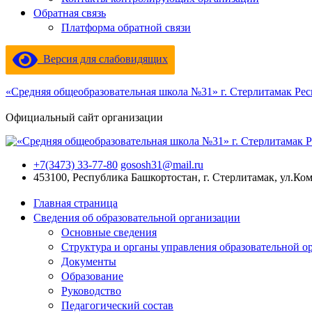
Обратная связь
Платформа обратной связи
Версия для слабовидящих
«Средняя общеобразовательная школа №31» г. Стерлитамак Ре
Официальный сайт организации
+7(3473) 33-77-80
gososh31@mail.ru
453100, Республика Башкортостан, г. Стерлитамак, ул.Ко
Главная страница
Сведения об образовательной организации
Основные сведения
Структура и органы управления образовательной о
Документы
Образование
Руководство
Педагогический состав