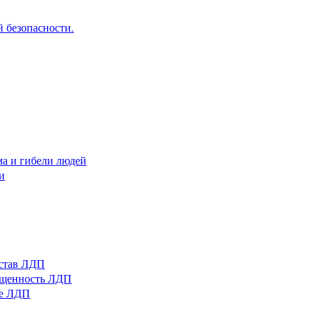
 безопасности.
ма и гибели людей
и
остав ЛДП
нащенность ЛДП
ые ЛДП