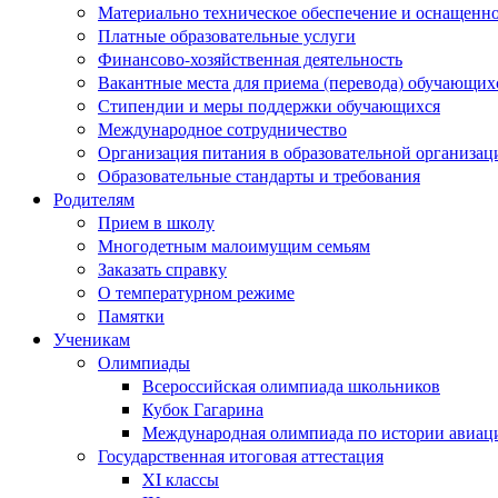
Материально техническое обеспечение и оснащеннос
Платные образовательные услуги
Финансово-хозяйственная деятельность
Вакантные места для приема (перевода) обучающих
Стипендии и меры поддержки обучающихся
Международное сотрудничество
Организация питания в образовательной организац
Образовательные стандарты и требования
Родителям
Прием в школу
Многодетным малоимущим семьям
Заказать справку
О температурном режиме
Памятки
Ученикам
Олимпиады
Всероссийская олимпиада школьников
Кубок Гагарина
Международная олимпиада по истории авиаци
Государственная итоговая аттестация
XI классы