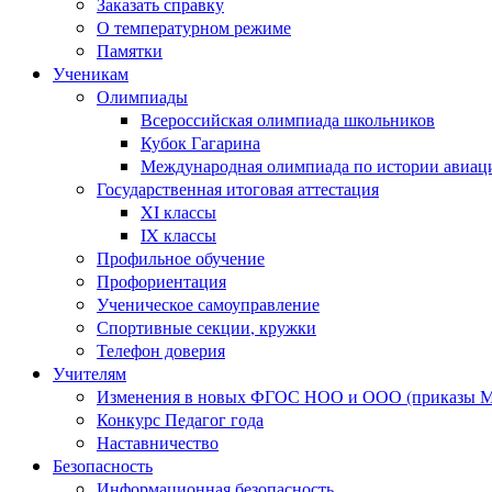
Заказать справку
О температурном режиме
Памятки
Ученикам
Олимпиады
Всероссийская олимпиада школьников
Кубок Гагарина
Международная олимпиада по истории авиаци
Государственная итоговая аттестация
XI классы
IX классы
Профильное обучение
Профориентация
Ученическое самоуправление
Спортивные секции, кружки
Телефон доверия
Учителям
Изменения в новых ФГОС НОО и ООО (приказы Ми
Конкурс Педагог года
Наставничество
Безопасность
Информационная безопасность