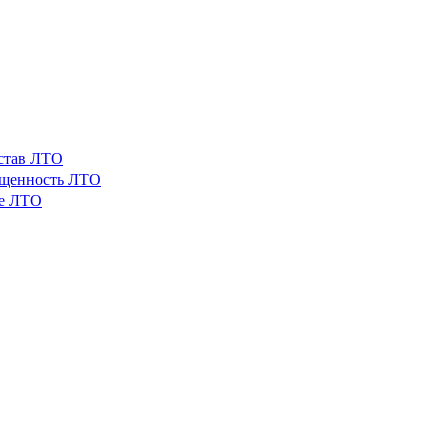
остав ЛТО
ащенность ЛТО
ые ЛТО