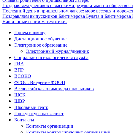
Отзывы родителей о пришкольном лагере.
Поздравляем учеников с высокими результатами по обществоз
Последний день в пришкольном лагере: море веселья и мороже
Поздравляем выпускников Байтимерова Булата и Байтимерова Б
Наши юные гении математики.
Прием в школу
Дистанционное обучение
Электронное образование
Электронный журнал/дневник
Социально-психологическая служба
ГИА
ВПР
ВСОКО
ФГОС. Введение ФООП
Всероссийская олимпиада школьников
ШСК
ШВР
Школьный театр
Прокуратура разъясняет
Контакты
Контакты организации
Контакты контролирующих организаций