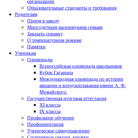
организации
Образовательные стандарты и требования
Родителям
Прием в школу
Многодетным малоимущим семьям
Заказать справку
О температурном режиме
Памятки
Ученикам
Олимпиады
Всероссийская олимпиада школьников
Кубок Гагарина
Международная олимпиада по истории
авиации и воздухоплавания имени А. Ф.
Можайского.
Государственная итоговая аттестация
XI классы
IX классы
Профильное обучение
Профориентация
Ученическое самоуправление
Спортивные секции, кружки