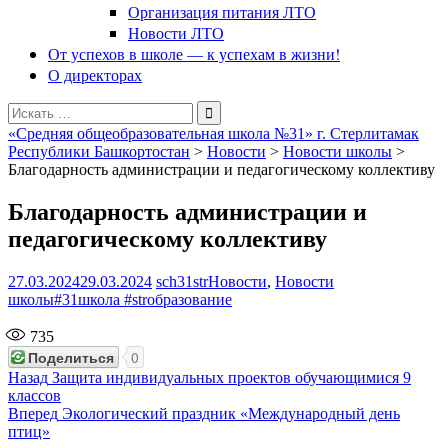
Организация питания ЛТО
Новости ЛТО
От успехов в школе — к успехам в жизни!
О директорах
Поиск
для:
«Средняя общеобразовательная школа №31» г. Стерлитамак
Республики Башкортостан
>
Новости
>
Новости школы
>
Благодарность администрации и педагогическому коллективу
Благодарность администрации и
педагогическому коллективу
27.03.2024
29.03.2024
sch31str
Новости
,
Новости
школы
#31школа #strобразование
735
Поделиться
0
Навигация
Предыдущая
Назад
Защита индивидуальных проектов обучающимися 9
запись:
классов
по
Следующая
Вперед
Экологический праздник «Международный день
записям
запись:
птиц»