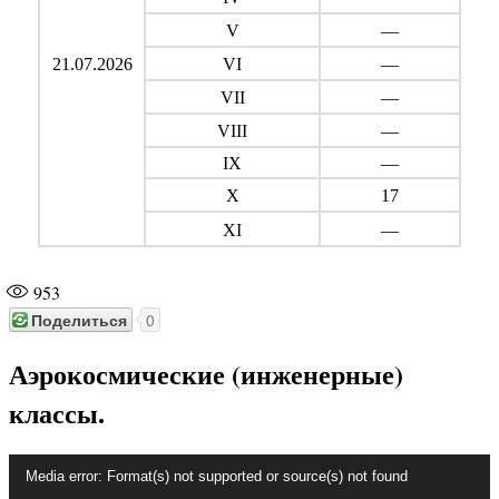
V
—
21.07.2026
VI
—
VII
—
VIII
—
IX
—
X
17
XI
—
953
Поделиться
0
Аэрокосмические (инженерные)
классы.
Видеоплеер
Media error: Format(s) not supported or source(s) not found