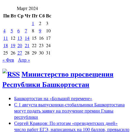
Март 2024
Пн
Вт
Ср
Чт
Пт
Сб
Вс
1
2
3
4
5
6
7
8
9
10
11
12
13
14
15
16
17
18
19
20
21
22
23
24
25
26
27
28
29
30
31
« Фев
Апр »
Министерство просвещения
Республики Башкортостан
Башкортостан на «Большой перемене»
С 1 августа выпускники-стобалльники Башкортостана
могут подать заявку на получение премии Главы
республики
Сергей Кравцов: По итогам «президентских дней»
число работ ЕГЭ, написанных на 100 баллов, превысило