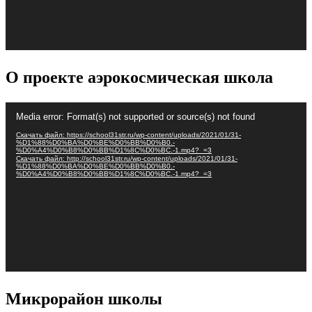
О проекте аэрокосмическая школа
Видеоплеер
Media error: Format(s) not supported or source(s) not found
Скачать файл: https://school31str.ru/wp-content/uploads/2021/01/31-
%D1%88%D0%BA%D0%BE%D0%BB%D0%B0.-
%D0%A4%D0%B8%D0%BB%D1%8C%D0%BC.-1.mp4?_=3
Скачать файл: http://school31str.ru/wp-content/uploads/2021/01/31-
%D1%88%D0%BA%D0%BE%D0%BB%D0%B0.-
%D0%A4%D0%B8%D0%BB%D1%8C%D0%BC.-1.mp4?_=3
Микрорайон школы