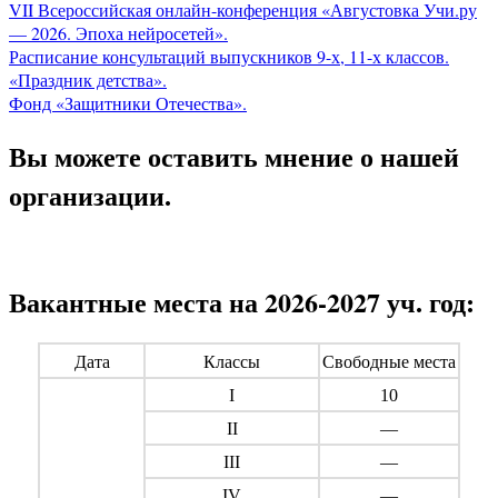
VII Всероссийская онлайн-конференция «Августовка Учи.ру
— 2026. Эпоха нейросетей».
Расписание консультаций выпускников 9-х, 11-х классов.
«Праздник детства».
Фонд «Защитники Отечества».
Вы можете оставить мнение о нашей
организации.
Вакантные места на 2026-2027 уч. год:
Дата
Классы
Свободные места
I
10
II
—
III
—
IV
—