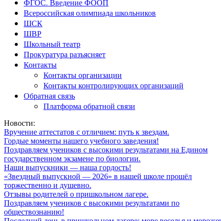
ФГОС. Введение ФООП
Всероссийская олимпиада школьников
ШСК
ШВР
Школьный театр
Прокуратура разъясняет
Контакты
Контакты организации
Контакты контролирующих организаций
Обратная связь
Платформа обратной связи
Новости:
Вручение аттестатов с отличием: путь к звездам.
Гордые моменты нашего учебного заведения!
Поздравляем учеников с высокими результатами на Едином
государственном экзамене по биологии.
Наши выпускники — наша гордость!
«Звездный выпускной — 2026» в нашей школе прошёл
торжественно и душевно.
Отзывы родителей о пришкольном лагере.
Поздравляем учеников с высокими результатами по
обществознанию!
Последний день в пришкольном лагере: море веселья и мороже