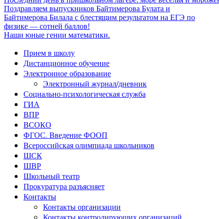
Поздравляем выпускников Байтимерова Булата и
Байтимерова Билала с блестящим результатом на ЕГЭ по
физике — сотней баллов!
Наши юные гении математики.
Прием в школу
Дистанционное обучение
Электронное образование
Электронный журнал/дневник
Социально-психологическая служба
ГИА
ВПР
ВСОКО
ФГОС. Введение ФООП
Всероссийская олимпиада школьников
ШСК
ШВР
Школьный театр
Прокуратура разъясняет
Контакты
Контакты организации
Контакты контролирующих организаций