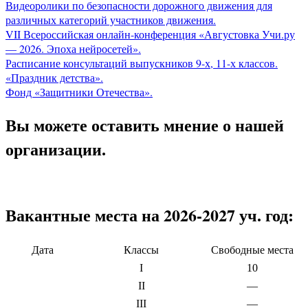
Видеоролики по безопасности дорожного движения для
различных категорий участников движения.
VII Всероссийская онлайн-конференция «Августовка Учи.ру
— 2026. Эпоха нейросетей».
Расписание консультаций выпускников 9-х, 11-х классов.
«Праздник детства».
Фонд «Защитники Отечества».
Вы можете оставить мнение о нашей
организации.
Вакантные места на 2026-2027 уч. год:
Дата
Классы
Свободные места
I
10
II
—
III
—