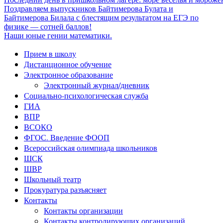
Поздравляем выпускников Байтимерова Булата и
Байтимерова Билала с блестящим результатом на ЕГЭ по
физике — сотней баллов!
Наши юные гении математики.
Прием в школу
Дистанционное обучение
Электронное образование
Электронный журнал/дневник
Социально-психологическая служба
ГИА
ВПР
ВСОКО
ФГОС. Введение ФООП
Всероссийская олимпиада школьников
ШСК
ШВР
Школьный театр
Прокуратура разъясняет
Контакты
Контакты организации
Контакты контролирующих организаций