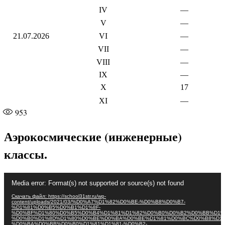
IV
—
V
—
21.07.2026
VI
—
VII
—
VIII
—
IX
—
X
17
XI
—
953
Аэрокосмические (инженерные)
классы.
Видеоплеер
Media error: Format(s) not supported or source(s) not found
Скачать файл: https://school31str.ru/wp-
content/uploads/2021/03/%D0%A7%D1%82%D0%BE-%D0%B8%D0%B7-
%D1%81%D0%B5%D0%B1%D1%8F-
%D0%BF%D1%80%D0%B5%D0%B4%D1%81%D1%82%D0%B0%D0%B2%D0%BB%D1%
%D0%B0%D1%8D%D1%80%D0%BE%D0%BA%D0%BE%D1%81%D0%BC%D0%B8%D1%
%D0%BA%D0%BB%D0%B0%D1%81%D1%81-%D0%B2-