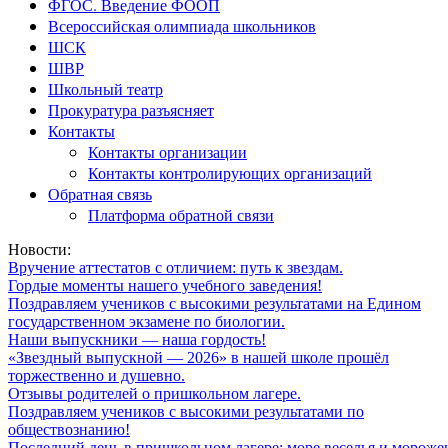
ФГОС. Введение ФООП
Всероссийская олимпиада школьников
ШСК
ШВР
Школьный театр
Прокуратура разъясняет
Контакты
Контакты организации
Контакты контролирующих организаций
Обратная связь
Платформа обратной связи
Новости:
Вручение аттестатов с отличием: путь к звездам.
Гордые моменты нашего учебного заведения!
Поздравляем учеников с высокими результатами на Едином
государственном экзамене по биологии.
Наши выпускники — наша гордость!
«Звездный выпускной — 2026» в нашей школе прошёл
торжественно и душевно.
Отзывы родителей о пришкольном лагере.
Поздравляем учеников с высокими результатами по
обществознанию!
Последний день в пришкольном лагере: море веселья и мороже