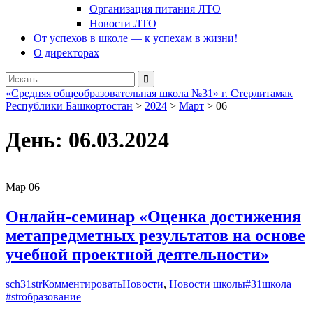
Организация питания ЛТО
Новости ЛТО
От успехов в школе — к успехам в жизни!
О директорах
Поиск
для:
«Средняя общеобразовательная школа №31» г. Стерлитамак
Республики Башкортостан
>
2024
>
Март
>
06
День:
06.03.2024
Мар
06
Онлайн-семинар «Оценка достижения
метапредметных результатов на основе
учебной проектной деятельности»
sch31str
Комментировать
Новости
,
Новости школы
#31школа
#strобразование