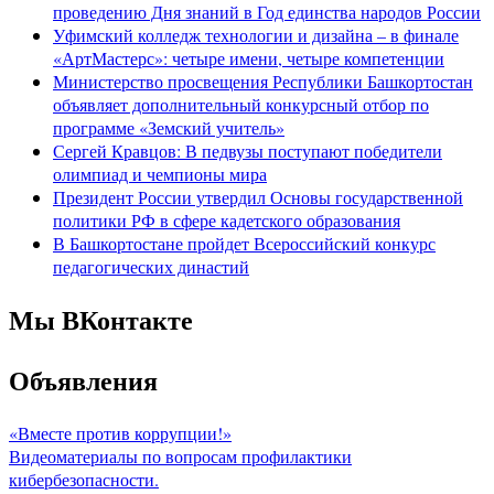
проведению Дня знаний в Год единства народов России
Уфимский колледж технологии и дизайна – в финале
«АртМастерс»: четыре имени, четыре компетенции
Министерство просвещения Республики Башкортостан
объявляет дополнительный конкурсный отбор по
программе «Земский учитель»
Сергей Кравцов: В педвузы поступают победители
олимпиад и чемпионы мира
Президент России утвердил Основы государственной
политики РФ в сфере кадетского образования
В Башкортостане пройдет Всероссийский конкурс
педагогических династий
Мы ВКонтакте
Объявления
«Вместе против коррупции!»
Видеоматериалы по вопросам профилактики
кибербезопасности.