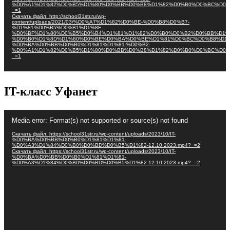
%D0%A1%D1%82%D0%B5%D1%80%D0%BB%D0%B8%D1%82%D0%B0%D0%BC%D0%
_=1
Скачать файл: http://school31str.ru/wp-
content/uploads/2021/03/%D0%A7%D1%82%D0%BE-%D0%B8%D0%B7-
%D1%81%D0%B5%D0%B1%D1%8F-
%D0%BF%D1%80%D0%B5%D0%B4%D1%81%D1%82%D0%B0%D0%B2%D0%BB%D1%
%D0%B0%D1%8D%D1%80%D0%BE%D0%BA%D0%BE%D1%81%D0%BC%D0%B8%D1%
%D0%BA%D0%BB%D0%B0%D1%81%D1%81-%D0%B2-
%D0%A1%D1%82%D0%B5%D1%80%D0%BB%D0%B8%D1%82%D0%B0%D0%BC%D0%
_=1
IT-класс Уфанет
Видеоплеер
Media error: Format(s) not supported or source(s) not found
Скачать файл: https://school31str.ru/wp-content/uploads/2023/10/IT-
%D0%BA%D0%BB%D0%B0%D1%81%D1%81-
%D0%A3%D1%84%D0%B0%D0%BD%D0%B5%D1%82-12.10.2023.mp4?_=2
Скачать файл: https://school31str.ru/wp-content/uploads/2023/10/IT-
%D0%BA%D0%BB%D0%B0%D1%81%D1%81-
%D0%A3%D1%84%D0%B0%D0%BD%D0%B5%D1%82-12.10.2023.mp4?_=2