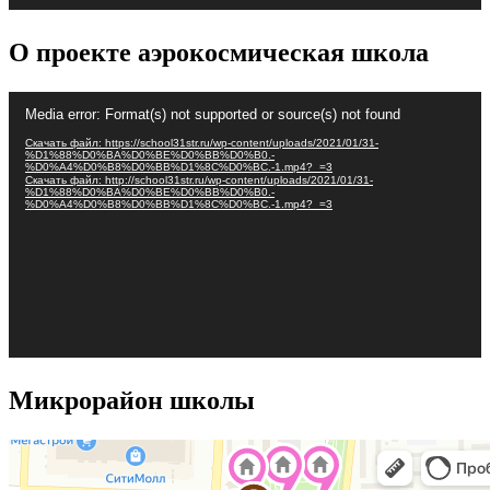
О проекте аэрокосмическая школа
Видеоплеер
Media error: Format(s) not supported or source(s) not found
Скачать файл: https://school31str.ru/wp-content/uploads/2021/01/31-
%D1%88%D0%BA%D0%BE%D0%BB%D0%B0.-
%D0%A4%D0%B8%D0%BB%D1%8C%D0%BC.-1.mp4?_=3
Скачать файл: http://school31str.ru/wp-content/uploads/2021/01/31-
%D1%88%D0%BA%D0%BE%D0%BB%D0%B0.-
%D0%A4%D0%B8%D0%BB%D1%8C%D0%BC.-1.mp4?_=3
Микрорайон школы