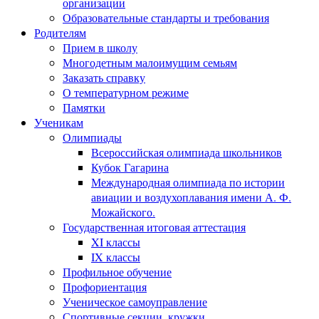
организации
Образовательные стандарты и требования
Родителям
Прием в школу
Многодетным малоимущим семьям
Заказать справку
О температурном режиме
Памятки
Ученикам
Олимпиады
Всероссийская олимпиада школьников
Кубок Гагарина
Международная олимпиада по истории
авиации и воздухоплавания имени А. Ф.
Можайского.
Государственная итоговая аттестация
XI классы
IX классы
Профильное обучение
Профориентация
Ученическое самоуправление
Спортивные секции, кружки