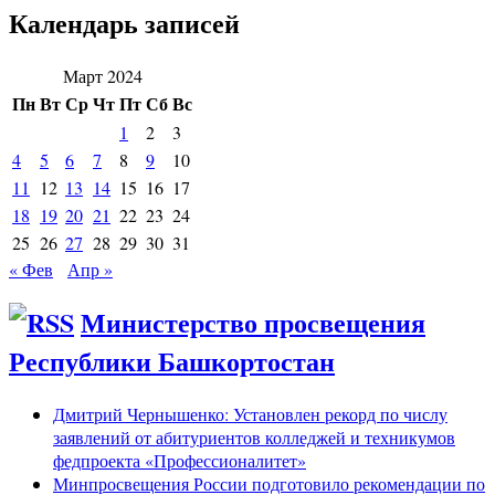
Календарь записей
Март 2024
Пн
Вт
Ср
Чт
Пт
Сб
Вс
1
2
3
4
5
6
7
8
9
10
11
12
13
14
15
16
17
18
19
20
21
22
23
24
25
26
27
28
29
30
31
« Фев
Апр »
Министерство просвещения
Республики Башкортостан
Дмитрий Чернышенко: Установлен рекорд по числу
заявлений от абитуриентов колледжей и техникумов
федпроекта «Профессионалитет»
Минпросвещения России подготовило рекомендации по