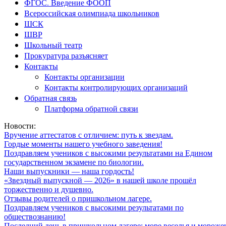
ФГОС. Введение ФООП
Всероссийская олимпиада школьников
ШСК
ШВР
Школьный театр
Прокуратура разъясняет
Контакты
Контакты организации
Контакты контролирующих организаций
Обратная связь
Платформа обратной связи
Новости:
Вручение аттестатов с отличием: путь к звездам.
Гордые моменты нашего учебного заведения!
Поздравляем учеников с высокими результатами на Едином
государственном экзамене по биологии.
Наши выпускники — наша гордость!
«Звездный выпускной — 2026» в нашей школе прошёл
торжественно и душевно.
Отзывы родителей о пришкольном лагере.
Поздравляем учеников с высокими результатами по
обществознанию!
Последний день в пришкольном лагере: море веселья и мороже