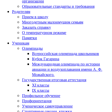
организации
Образовательные стандарты и требования
Родителям
Прием в школу
Многодетным малоимущим семьям
Заказать справку
О температурном режиме
Памятки
Ученикам
Олимпиады
Всероссийская олимпиада школьников
Кубок Гагарина
Международная олимпиада по истории
авиации и воздухоплавания имени А. Ф.
Можайского.
Государственная итоговая аттестация
XI классы
IX классы
Профильное обучение
Профориентация
Ученическое самоуправление
Спортивные секции, кружки