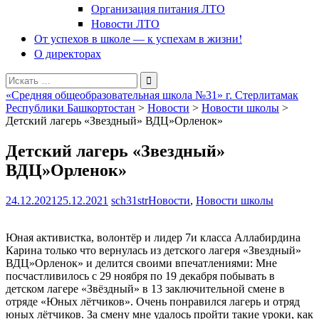
Организация питания ЛТО
Новости ЛТО
От успехов в школе — к успехам в жизни!
О директорах
Поиск
для:
«Средняя общеобразовательная школа №31» г. Стерлитамак
Республики Башкортостан
>
Новости
>
Новости школы
>
Детский лагерь «Звездный» ВДЦ»Орленок»
Детский лагерь «Звездный»
ВДЦ»Орленок»
24.12.2021
25.12.2021
sch31str
Новости
,
Новости школы
Юная активистка, волонтёр и лидер 7и класса Аллабирдина
Карина только что вернулась из детского лагеря «Звездный»
ВДЦ»Орленок» и делится своими впечатлениями: Мне
посчастливилось с 29 ноября по 19 декабря побывать в
детском лагере «Звёздный» в 13 заключительной смене в
отряде «Юных лётчиков». Очень понравился лагерь и отряд
юных лётчиков. За смену мне удалось пройти такие уроки, как