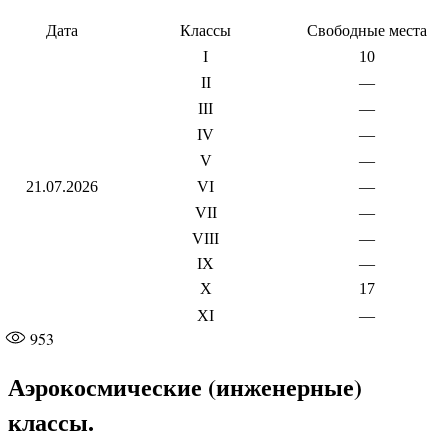
Дата
Классы
Свободные места
I
10
II
—
III
—
IV
—
V
—
21.07.2026
VI
—
VII
—
VIII
—
IX
—
X
17
XI
—
953
Аэрокосмические (инженерные)
классы.