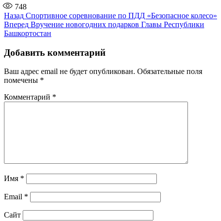
748
Навигация
Предыдущая
Назад
Спортивное соревнование по ПДД «Безопасное колесо»
запись:
Следующая
Вперед
Вручение новогодних подарков Главы Республики
по
запись:
Башкортостан
записям
Добавить комментарий
Ваш адрес email не будет опубликован.
Обязательные поля
помечены
*
Комментарий
*
Имя
*
Email
*
Сайт