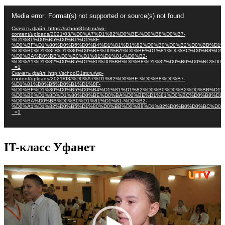
Видеоплеер
Media error: Format(s) not supported or source(s) not found
Скачать файл: https://school31str.ru/wp-
content/uploads/2021/03/%D0%A7%D1%82%D0%BE-%D0%B8%D0%B7-
%D1%81%D0%B5%D0%B1%D1%8F-
%D0%BF%D1%80%D0%B5%D0%B4%D1%81%D1%82%D0%B0%D0%B2%D0%BB%D1%
%D0%B0%D1%8D%D1%80%D0%BE%D0%BA%D0%BE%D1%81%D0%BC%D0%B8%D1%
%D0%BA%D0%BB%D0%B0%D1%81%D1%81-%D0%B2-
%D0%A1%D1%82%D0%B5%D1%80%D0%BB%D0%B8%D1%82%D0%B0%D0%BC%D0%
_=1
Скачать файл: http://school31str.ru/wp-
content/uploads/2021/03/%D0%A7%D1%82%D0%BE-%D0%B8%D0%B7-
%D1%81%D0%B5%D0%B1%D1%8F-
%D0%BF%D1%80%D0%B5%D0%B4%D1%81%D1%82%D0%B0%D0%B2%D0%BB%D1%
%D0%B0%D1%8D%D1%80%D0%BE%D0%BA%D0%BE%D1%81%D0%BC%D0%B8%D1%
%D0%BA%D0%BB%D0%B0%D1%81%D1%81-%D0%B2-
%D0%A1%D1%82%D0%B5%D1%80%D0%BB%D0%B8%D1%82%D0%B0%D0%BC%D0%
_=1
IT-класс Уфанет
Видеоплеер