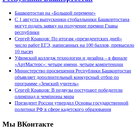
Башкортостан на «Большой перемене»
С 1 августа выпускники-стобалльники Башкортостана
могут подать заявку на получение премии Главы
республики
Сергей Кравцов: По итогам «президентских дней»
число работ ЕГЭ, написанных на 100 баллов, превысило
10 тысяч
Уфимский колледж технологии и дизайна – в финале
«АртМастерс»: четыре имени, четыре компетенции
Министерство просвещения Республики Башкортостан
объявляет дополнительный конкурсный отбор по
программе «Земский учитель»
Сергей Кравцов: В педвузы поступают победители
олимпиад и чемпионы мира
Президент России утвердил Основы государственной
политики РФ в сфере кадетского образования
Мы ВКонтакте