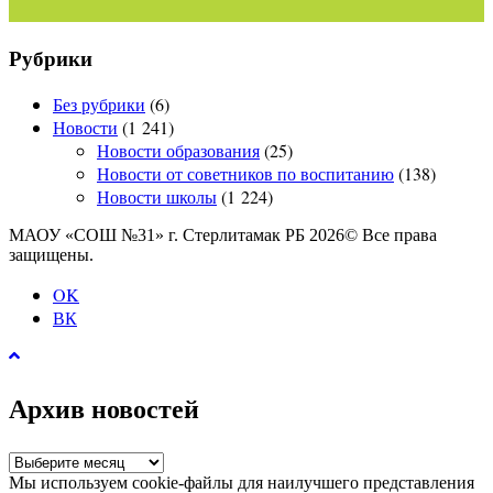
Рубрики
Без рубрики
(6)
Новости
(1 241)
Новости образования
(25)
Новости от советников по воспитанию
(138)
Новости школы
(1 224)
МАОУ «СОШ №31» г. Стерлитамак РБ 2026© Все права
защищены.
OK
ВК
Архив новостей
Архив
новостей
Мы используем cookie-файлы для наилучшего представления