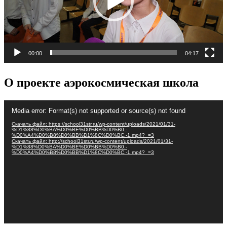
00:00
04:17
О проекте аэрокосмическая школа
Видеоплеер
Media error: Format(s) not supported or source(s) not found
Скачать файл: https://school31str.ru/wp-content/uploads/2021/01/31-
%D1%88%D0%BA%D0%BE%D0%BB%D0%B0.-
%D0%A4%D0%B8%D0%BB%D1%8C%D0%BC.-1.mp4?_=3
Скачать файл: http://school31str.ru/wp-content/uploads/2021/01/31-
%D1%88%D0%BA%D0%BE%D0%BB%D0%B0.-
%D0%A4%D0%B8%D0%BB%D1%8C%D0%BC.-1.mp4?_=3