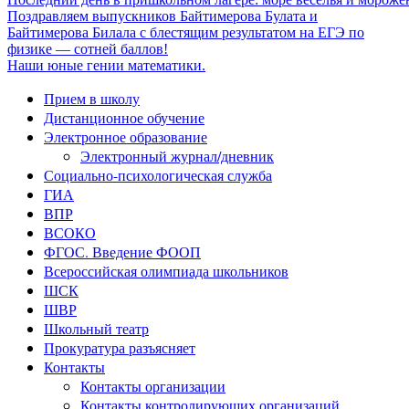
Поздравляем выпускников Байтимерова Булата и
Байтимерова Билала с блестящим результатом на ЕГЭ по
физике — сотней баллов!
Наши юные гении математики.
Прием в школу
Дистанционное обучение
Электронное образование
Электронный журнал/дневник
Социально-психологическая служба
ГИА
ВПР
ВСОКО
ФГОС. Введение ФООП
Всероссийская олимпиада школьников
ШСК
ШВР
Школьный театр
Прокуратура разъясняет
Контакты
Контакты организации
Контакты контролирующих организаций