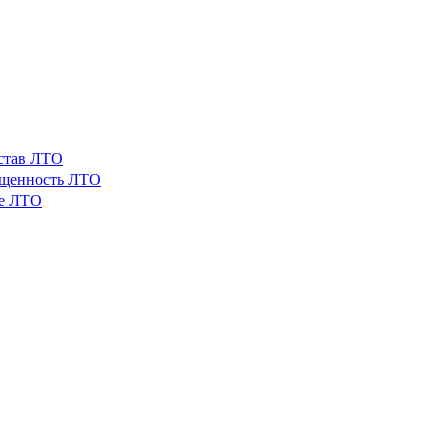
остав ЛТО
ащенность ЛТО
ые ЛТО