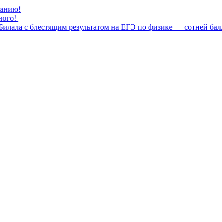
нанию!
ного!
илала с блестящим результатом на ЕГЭ по физике — сотней бал