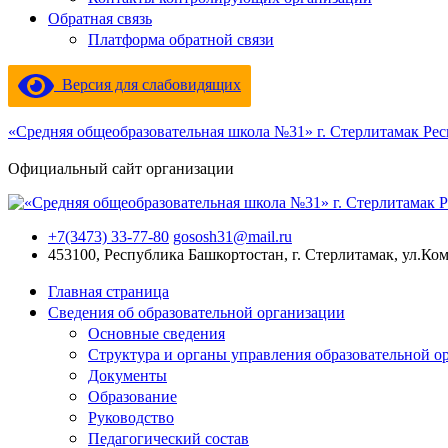
Обратная связь
Платформа обратной связи
Версия для слабовидящих
«Средняя общеобразовательная школа №31» г. Стерлитамак Ре
Официальный сайт организации
+7(3473) 33-77-80
gososh31@mail.ru
453100, Республика Башкортостан, г. Стерлитамак, ул.Ко
Главная страница
Сведения об образовательной организации
Основные сведения
Структура и органы управления образовательной о
Документы
Образование
Руководство
Педагогический состав