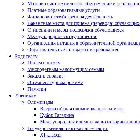
Материально техническое обеспечение и оснащеннос
Платные образовательные услуги
Финансово-хозяйственная деятельность
Вакантные места для приема (перевода) обучающих
Стипендии и меры поддержки обучающихся
Международное сотрудничество
Организация питания в образовательной организац
Образовательные стандарты и требования
Родителям
Прием в школу
Многодетным малоимущим семьям
Заказать справку
О температурном режиме
Памятки
Ученикам
Олимпиады
Всероссийская олимпиада школьников
Кубок Гагарина
Международная олимпиада по истории авиаци
Государственная итоговая аттестация
XI классы