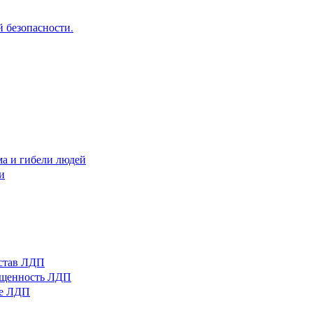
 безопасности.
ма и гибели людей
и
остав ЛДП
нащенность ЛДП
ые ЛДП