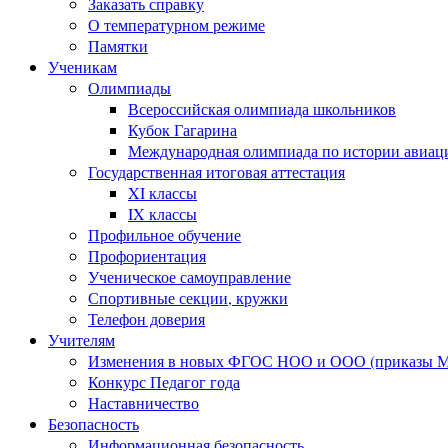
Заказать справку
О температурном режиме
Памятки
Ученикам
Олимпиады
Всероссийская олимпиада школьников
Кубок Гагарина
Международная олимпиада по истории авиаци
Государственная итоговая аттестация
XI классы
IX классы
Профильное обучение
Профориентация
Ученическое самоуправление
Спортивные секции, кружки
Телефон доверия
Учителям
Изменения в новых ФГОС НОО и ООО (приказы Ми
Конкурс Педагог года
Наставничество
Безопасность
Информационная безопасность