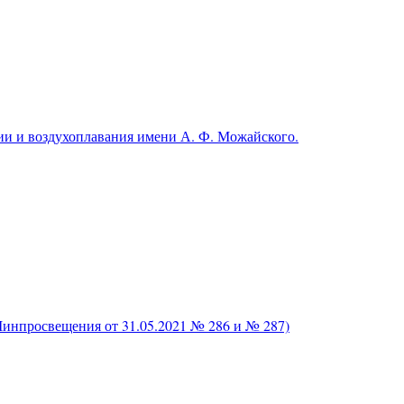
и и воздухоплавания имени А. Ф. Можайского.
нпросвещения от 31.05.2021 № 286 и № 287)