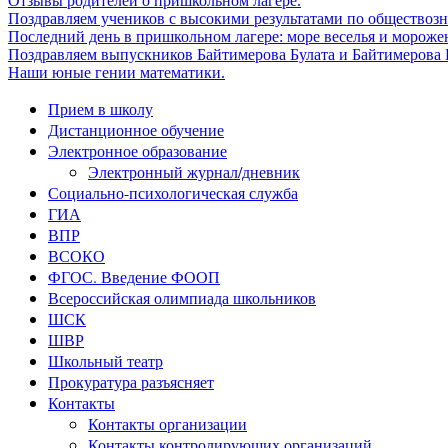
Отзывы родителей о пришкольном лагере.
Поздравляем учеников с высокими результатами по обществоз
Последний день в пришкольном лагере: море веселья и мороже
Поздравляем выпускников Байтимерова Булата и Байтимерова Б
Наши юные гении математики.
Прием в школу
Дистанционное обучение
Электронное образование
Электронный журнал/дневник
Социально-психологическая служба
ГИА
ВПР
ВСОКО
ФГОС. Введение ФООП
Всероссийская олимпиада школьников
ШСК
ШВР
Школьный театр
Прокуратура разъясняет
Контакты
Контакты организации
Контакты контролирующих организаций