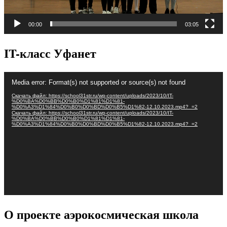
00:00
03:05
IT-класс Уфанет
Видеоплеер
Media error: Format(s) not supported or source(s) not found
Скачать файл: https://school31str.ru/wp-content/uploads/2023/10/IT-
%D0%BA%D0%BB%D0%B0%D1%81%D1%81-
%D0%A3%D1%84%D0%B0%D0%BD%D0%B5%D1%82-12.10.2023.mp4?_=2
Скачать файл: https://school31str.ru/wp-content/uploads/2023/10/IT-
%D0%BA%D0%BB%D0%B0%D1%81%D1%81-
%D0%A3%D1%84%D0%B0%D0%BD%D0%B5%D1%82-12.10.2023.mp4?_=2
О проекте аэрокосмическая школа