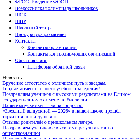
ФГОС. Введение ФООП
Всероссийская олимпиада школьников
ШСК
ШВР
Школьный театр
Прокуратура разъясняет
Контакты
Контакты организации
Контакты контролирующих организаций
Обратная связь
Платформа обратной связи
Новости:
Вручение аттестатов с отличием: путь к звездам.
Гордые моменты нашего учебного заведения!
Поздравляем учеников с высокими результатами на Едином
государственном экзамене по биологии.
Наши выпускники — наша гордость!
«Звездный выпускной — 2026» в нашей школе прошёл
торжественно и душевно.
Отзывы родителей о пришкольном лагере.
Поздравляем учеников с высокими результатами по
обществознанию!
Последний день в пришкольном лагере: море веселья и мороже