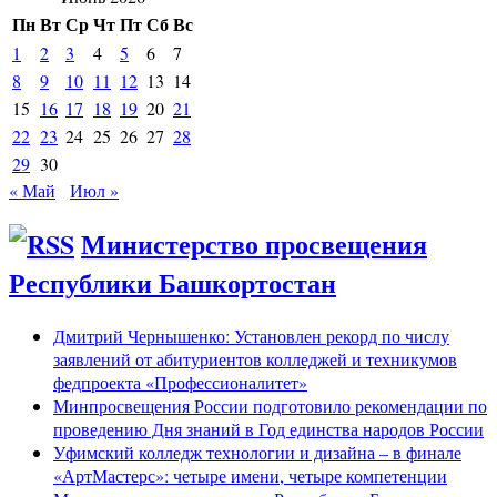
Пн
Вт
Ср
Чт
Пт
Сб
Вс
1
2
3
4
5
6
7
8
9
10
11
12
13
14
15
16
17
18
19
20
21
22
23
24
25
26
27
28
29
30
« Май
Июл »
Министерство просвещения
Республики Башкортостан
Дмитрий Чернышенко: Установлен рекорд по числу
заявлений от абитуриентов колледжей и техникумов
федпроекта «Профессионалитет»
Минпросвещения России подготовило рекомендации по
проведению Дня знаний в Год единства народов России
Уфимский колледж технологии и дизайна – в финале
«АртМастерс»: четыре имени, четыре компетенции