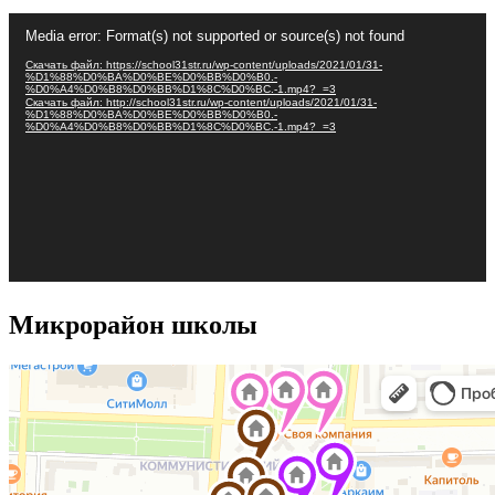
Видеоплеер
Media error: Format(s) not supported or source(s) not found
Скачать файл: https://school31str.ru/wp-content/uploads/2021/01/31-
%D1%88%D0%BA%D0%BE%D0%BB%D0%B0.-
%D0%A4%D0%B8%D0%BB%D1%8C%D0%BC.-1.mp4?_=3
Скачать файл: http://school31str.ru/wp-content/uploads/2021/01/31-
%D1%88%D0%BA%D0%BE%D0%BB%D0%B0.-
%D0%A4%D0%B8%D0%BB%D1%8C%D0%BC.-1.mp4?_=3
Микрорайон школы