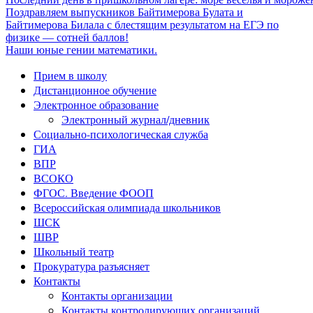
Поздравляем выпускников Байтимерова Булата и
Байтимерова Билала с блестящим результатом на ЕГЭ по
физике — сотней баллов!
Наши юные гении математики.
Прием в школу
Дистанционное обучение
Электронное образование
Электронный журнал/дневник
Социально-психологическая служба
ГИА
ВПР
ВСОКО
ФГОС. Введение ФООП
Всероссийская олимпиада школьников
ШСК
ШВР
Школьный театр
Прокуратура разъясняет
Контакты
Контакты организации
Контакты контролирующих организаций