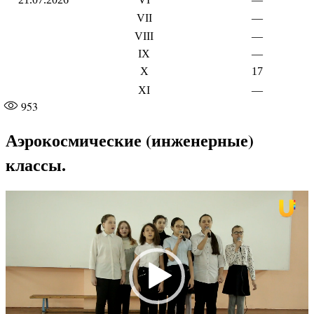
VII
—
VIII
—
IX
—
X
17
XI
—
953
Аэрокосмические (инженерные)
классы.
Видеоплеер