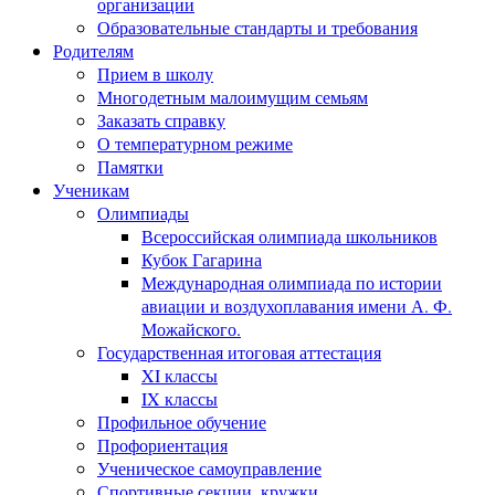
организации
Образовательные стандарты и требования
Родителям
Прием в школу
Многодетным малоимущим семьям
Заказать справку
О температурном режиме
Памятки
Ученикам
Олимпиады
Всероссийская олимпиада школьников
Кубок Гагарина
Международная олимпиада по истории
авиации и воздухоплавания имени А. Ф.
Можайского.
Государственная итоговая аттестация
XI классы
IX классы
Профильное обучение
Профориентация
Ученическое самоуправление
Спортивные секции, кружки