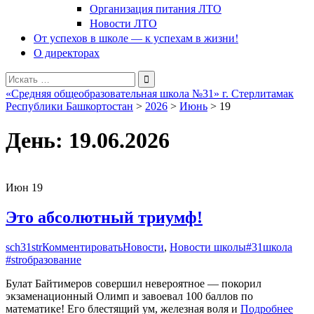
Организация питания ЛТО
Новости ЛТО
От успехов в школе — к успехам в жизни!
О директорах
Поиск
для:
«Средняя общеобразовательная школа №31» г. Стерлитамак
Республики Башкортостан
>
2026
>
Июнь
>
19
День:
19.06.2026
Июн
19
Это абсолютный триумф!
sch31str
Комментировать
Новости
,
Новости школы
#31школа
#strобразование
Булат Байтимеров совершил невероятное — покорил
экзаменационный Олимп и завоевал 100 баллов по
математике! Его блестящий ум, железная воля и
Подробнее