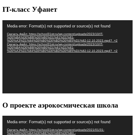
IT-класс Уфанет
Видеоплеер
Media error: Format(s) not supported or source(s) not found
Скачать файл: https://school31str.ru/wp-content/uploads/2023/10/IT-
%D0%BA%D0%BB%D0%B0%D1%81%D1%81-
%D0%A3%D1%84%D0%B0%D0%BD%D0%B5%D1%82-12.10.2023.mp4?_=2
Скачать файл: https://school31str.ru/wp-content/uploads/2023/10/IT-
%D0%BA%D0%BB%D0%B0%D1%81%D1%81-
%D0%A3%D1%84%D0%B0%D0%BD%D0%B5%D1%82-12.10.2023.mp4?_=2
О проекте аэрокосмическая школа
Видеоплеер
Media error: Format(s) not supported or source(s) not found
Скачать файл: https://school31str.ru/wp-content/uploads/2021/01/31-
%D1%88%D0%BA%D0%BE%D0%BB%D0%B0.-