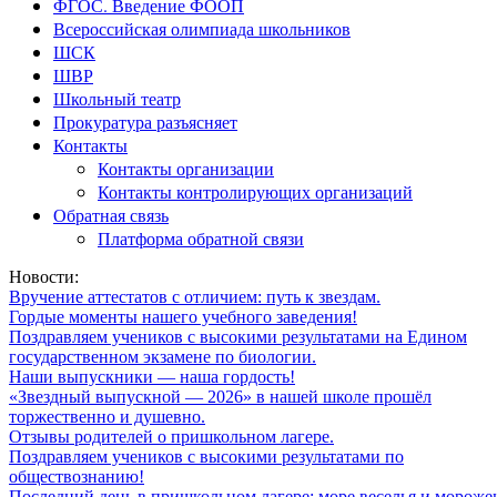
ФГОС. Введение ФООП
Всероссийская олимпиада школьников
ШСК
ШВР
Школьный театр
Прокуратура разъясняет
Контакты
Контакты организации
Контакты контролирующих организаций
Обратная связь
Платформа обратной связи
Новости:
Вручение аттестатов с отличием: путь к звездам.
Гордые моменты нашего учебного заведения!
Поздравляем учеников с высокими результатами на Едином
государственном экзамене по биологии.
Наши выпускники — наша гордость!
«Звездный выпускной — 2026» в нашей школе прошёл
торжественно и душевно.
Отзывы родителей о пришкольном лагере.
Поздравляем учеников с высокими результатами по
обществознанию!
Последний день в пришкольном лагере: море веселья и мороже