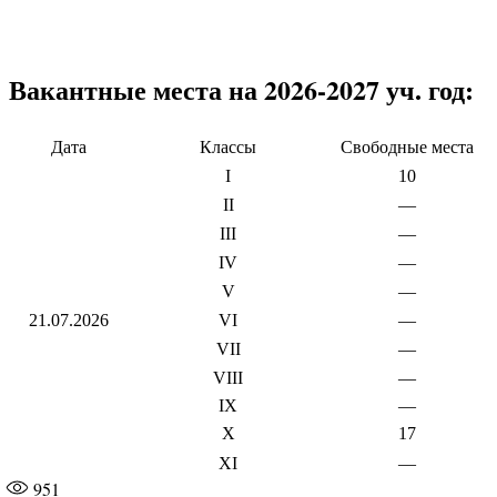
Вакантные места на 2026-2027 уч. год:
Дата
Классы
Свободные места
I
10
II
—
III
—
IV
—
V
—
21.07.2026
VI
—
VII
—
VIII
—
IX
—
X
17
XI
—
951