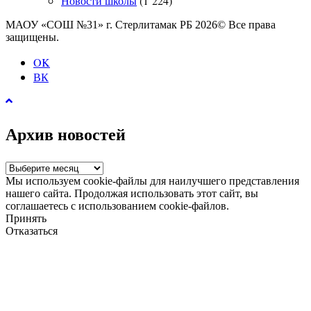
Новости школы
(1 224)
МАОУ «СОШ №31» г. Стерлитамак РБ 2026© Все права
защищены.
OK
ВК
Архив новостей
Архив
новостей
Мы используем cookie-файлы для наилучшего представления
нашего сайта. Продолжая использовать этот сайт, вы
соглашаетесь с использованием cookie-файлов.
Принять
Отказаться