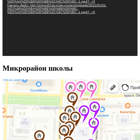
%D0%A4%D0%B8%D0%BB%D1%8C%D0%BC.-1.mp4?_=3
Скачать файл: http://school31str.ru/wp-content/uploads/2021/01/31-
%D1%88%D0%BA%D0%BE%D0%BB%D0%B0.-
%D0%A4%D0%B8%D0%BB%D1%8C%D0%BC.-1.mp4?_=3
Микрорайон школы