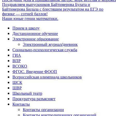
Поздравляем выпускников Байтимерова Булата и
Байтимерова Билала с блестящим результатом на ЕГЭ по
физике — сотней баллов!
Наши юные гении математики.
Прием в школу
Дистанционное обучение
Электронное образование
Электронный журнал/дневник
Социально-психологическая служба
ГИА
ВПР
ВСОКО
ФГОС. Введение ФООП
Всероссийская олимпиада школьников
ШСК
ШВР
Школьный театр
Прокуратура разъясняет
Контакты
Контакты организации
Контакты контролирующих организаций