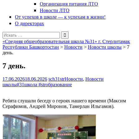
Организация питания ЛТО
Новости ЛТО
От успехов в школе — к успехам в жизни!
О директорах
Поиск
для:
«Средняя общеобразовательная школа №31» г. Стерлитамак
Республики Башкортостан
>
Новости
>
Новости школы
>
7
день.
7 день.
17.06.2026
18.06.2026
sch31str
Новости
,
Новости
школы
#31школа #strобразование
Ребята слушали беседу о героях нашего времени (Максим
Серафимов, Андрей Миронов, Тамерлан Ильгамов).