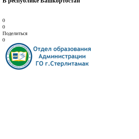
В республике Башкортостан
0
0
Поделиться
0