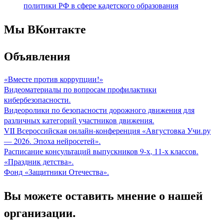
политики РФ в сфере кадетского образования
Мы ВКонтакте
Объявления
«Вместе против коррупции!»
Видеоматериалы по вопросам профилактики
кибербезопасности.
Видеоролики по безопасности дорожного движения для
различных категорий участников движения.
VII Всероссийская онлайн-конференция «Августовка Учи.ру
— 2026. Эпоха нейросетей».
Расписание консультаций выпускников 9-х, 11-х классов.
«Праздник детства».
Фонд «Защитники Отечества».
Вы можете оставить мнение о нашей
организации.