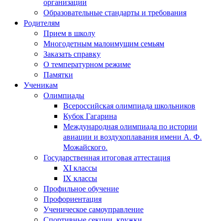
организации
Образовательные стандарты и требования
Родителям
Прием в школу
Многодетным малоимущим семьям
Заказать справку
О температурном режиме
Памятки
Ученикам
Олимпиады
Всероссийская олимпиада школьников
Кубок Гагарина
Международная олимпиада по истории
авиации и воздухоплавания имени А. Ф.
Можайского.
Государственная итоговая аттестация
XI классы
IX классы
Профильное обучение
Профориентация
Ученическое самоуправление
Спортивные секции, кружки