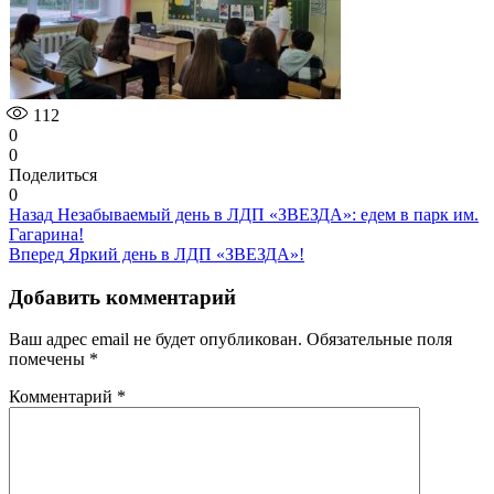
112
0
0
Поделиться
0
Навигация
Предыдущая
Назад
Незабываемый день в ЛДП «ЗВЕЗДА»: едем в парк им.
запись:
Гагарина!
по
Следующая
Вперед
Яркий день в ЛДП «ЗВЕЗДА»!
записям
запись:
Добавить комментарий
Ваш адрес email не будет опубликован.
Обязательные поля
помечены
*
Комментарий
*