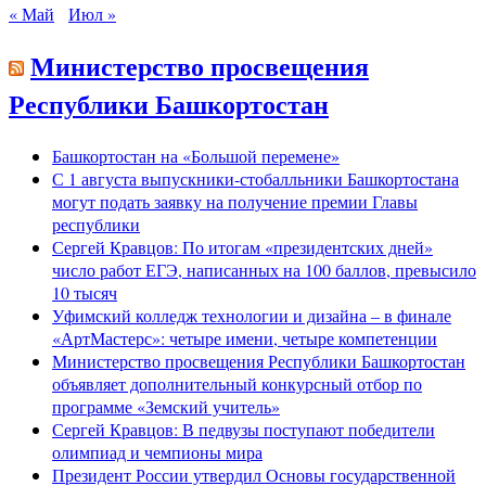
« Май
Июл »
Министерство просвещения
Республики Башкортостан
Башкортостан на «Большой перемене»
С 1 августа выпускники-стобалльники Башкортостана
могут подать заявку на получение премии Главы
республики
Сергей Кравцов: По итогам «президентских дней»
число работ ЕГЭ, написанных на 100 баллов, превысило
10 тысяч
Уфимский колледж технологии и дизайна – в финале
«АртМастерс»: четыре имени, четыре компетенции
Министерство просвещения Республики Башкортостан
объявляет дополнительный конкурсный отбор по
программе «Земский учитель»
Сергей Кравцов: В педвузы поступают победители
олимпиад и чемпионы мира
Президент России утвердил Основы государственной