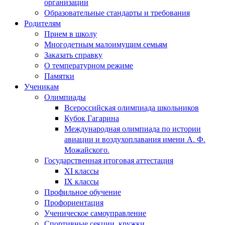
организации
Образовательные стандарты и требования
Родителям
Прием в школу
Многодетным малоимущим семьям
Заказать справку
О температурном режиме
Памятки
Ученикам
Олимпиады
Всероссийская олимпиада школьников
Кубок Гагарина
Международная олимпиада по истории
авиации и воздухоплавания имени А. Ф.
Можайского.
Государственная итоговая аттестация
XI классы
IX классы
Профильное обучение
Профориентация
Ученическое самоуправление
Спортивные секции, кружки