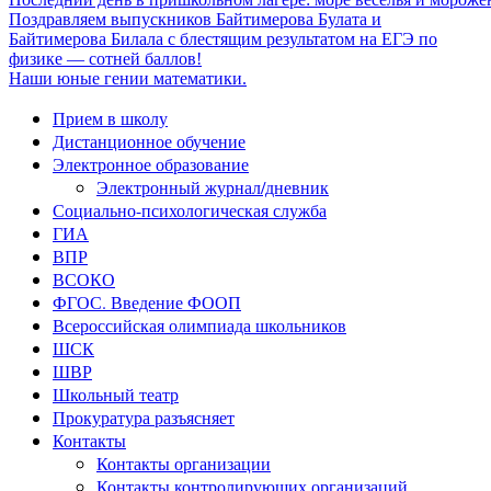
Поздравляем выпускников Байтимерова Булата и
Байтимерова Билала с блестящим результатом на ЕГЭ по
физике — сотней баллов!
Наши юные гении математики.
Прием в школу
Дистанционное обучение
Электронное образование
Электронный журнал/дневник
Социально-психологическая служба
ГИА
ВПР
ВСОКО
ФГОС. Введение ФООП
Всероссийская олимпиада школьников
ШСК
ШВР
Школьный театр
Прокуратура разъясняет
Контакты
Контакты организации
Контакты контролирующих организаций