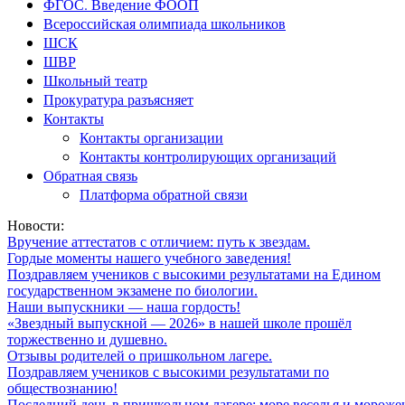
ФГОС. Введение ФООП
Всероссийская олимпиада школьников
ШСК
ШВР
Школьный театр
Прокуратура разъясняет
Контакты
Контакты организации
Контакты контролирующих организаций
Обратная связь
Платформа обратной связи
Новости:
Вручение аттестатов с отличием: путь к звездам.
Гордые моменты нашего учебного заведения!
Поздравляем учеников с высокими результатами на Едином
государственном экзамене по биологии.
Наши выпускники — наша гордость!
«Звездный выпускной — 2026» в нашей школе прошёл
торжественно и душевно.
Отзывы родителей о пришкольном лагере.
Поздравляем учеников с высокими результатами по
обществознанию!
Последний день в пришкольном лагере: море веселья и мороже