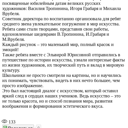
посвященные юбилейным датам великих русских
художников: Василия Тропинина, Игоря Грабаря и Михаила
Врубеля.
Советник директора по воспитанию организовала для ребят
среднего звена увлекательное погружение в мир искусства.
Ребята сами стали творцами, представив свои работы,
вдохновленные шедеврами В.Тропинина, И.Грабаря и
М.Врубеля.
Каждый рисунок – это маленький мир, полный красок и
эмоций!
Также ребята вместе с Эльвирой Юрисовной отправились в
путешествие по истории искусства, узнали интересные факты
из жизни художников, их творческий путь и вклад в мировую
культуру.
Школьники не просто смотрели на картины, но и научились
их понимать, чувствовать, видеть в них нечто большее, чем
просто изображение.
Это был настоящий диалог с искусством, который оставил
яркий след в сердцах наших учеников. Ведь искусство – это
не только красота, но и способ познания мира, развития
воображения и формирования эстетического вкуса.
133
Поделиться
0