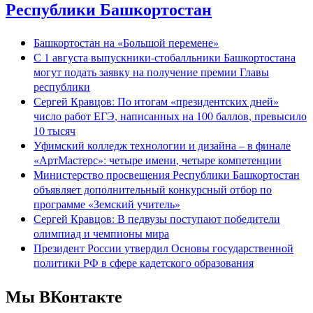
Республики Башкортостан
Башкортостан на «Большой перемене»
С 1 августа выпускники-стобалльники Башкортостана
могут подать заявку на получение премии Главы
республики
Сергей Кравцов: По итогам «президентских дней»
число работ ЕГЭ, написанных на 100 баллов, превысило
10 тысяч
Уфимский колледж технологии и дизайна – в финале
«АртМастерс»: четыре имени, четыре компетенции
Министерство просвещения Республики Башкортостан
объявляет дополнительный конкурсный отбор по
программе «Земский учитель»
Сергей Кравцов: В педвузы поступают победители
олимпиад и чемпионы мира
Президент России утвердил Основы государственной
политики РФ в сфере кадетского образования
Мы ВКонтакте