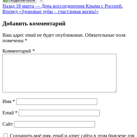
Навигация
Предыдущая
Назад
18 марта — День воссоединения Крыма с Россией.
запись:
Следующая
Вперед
«Здоровые зубы – счастливая жизнь!»
по
запись:
записям
Добавить комментарий
Ваш адрес email не будет опубликован.
Обязательные поля
помечены
*
Комментарий
*
Имя
*
Email
*
Сайт
Сохранить моё имя, email и адрес сайта в этом браузере для