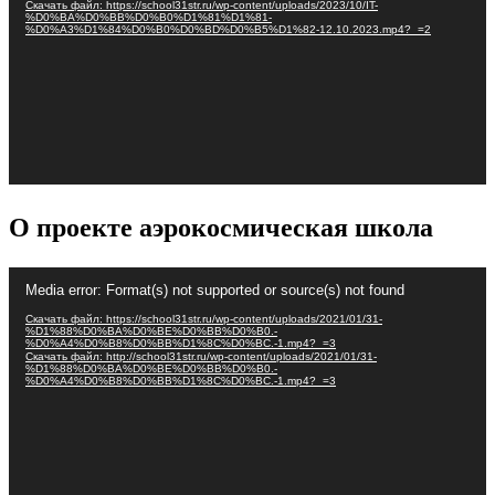
Скачать файл: https://school31str.ru/wp-content/uploads/2023/10/IT-
%D0%BA%D0%BB%D0%B0%D1%81%D1%81-
%D0%A3%D1%84%D0%B0%D0%BD%D0%B5%D1%82-12.10.2023.mp4?_=2
О проекте аэрокосмическая школа
Видеоплеер
Media error: Format(s) not supported or source(s) not found
Скачать файл: https://school31str.ru/wp-content/uploads/2021/01/31-
%D1%88%D0%BA%D0%BE%D0%BB%D0%B0.-
%D0%A4%D0%B8%D0%BB%D1%8C%D0%BC.-1.mp4?_=3
Скачать файл: http://school31str.ru/wp-content/uploads/2021/01/31-
%D1%88%D0%BA%D0%BE%D0%BB%D0%B0.-
%D0%A4%D0%B8%D0%BB%D1%8C%D0%BC.-1.mp4?_=3