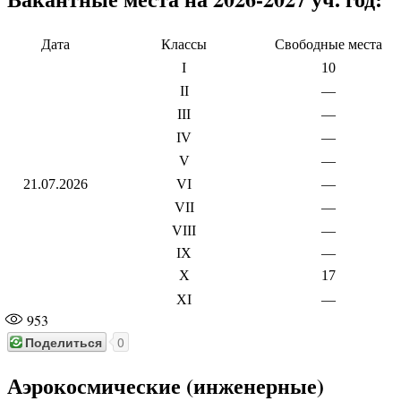
Дата
Классы
Свободные места
I
10
II
—
III
—
IV
—
V
—
21.07.2026
VI
—
VII
—
VIII
—
IX
—
X
17
XI
—
953
Поделиться
0
Аэрокосмические (инженерные)