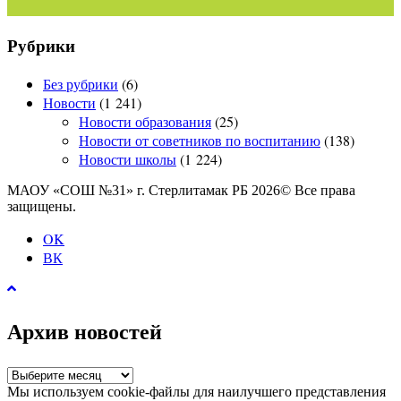
Рубрики
Без рубрики
(6)
Новости
(1 241)
Новости образования
(25)
Новости от советников по воспитанию
(138)
Новости школы
(1 224)
МАОУ «СОШ №31» г. Стерлитамак РБ 2026© Все права
защищены.
OK
ВК
Архив новостей
Архив
новостей
Мы используем cookie-файлы для наилучшего представления