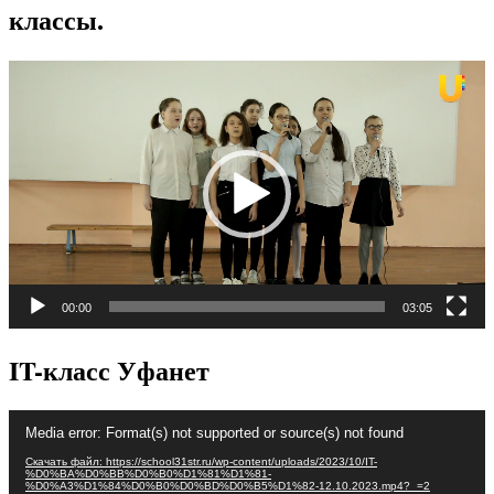
классы.
Видеоплеер
00:00
03:05
IT-класс Уфанет
Видеоплеер
Media error: Format(s) not supported or source(s) not found
Скачать файл: https://school31str.ru/wp-content/uploads/2023/10/IT-
%D0%BA%D0%BB%D0%B0%D1%81%D1%81-
%D0%A3%D1%84%D0%B0%D0%BD%D0%B5%D1%82-12.10.2023.mp4?_=2