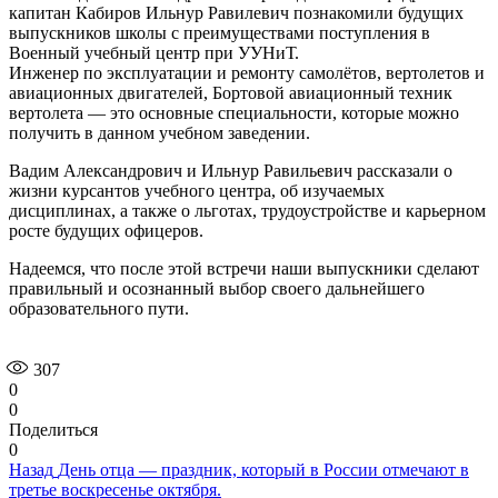
капитан Кабиров Ильнур Равилевич познакомили будущих
выпускников школы с преимуществами поступления в
Военный учебный центр при УУНиТ.
Инженер по эксплуатации и ремонту самолётов, вертолетов и
авиационных двигателей, Бортовой авиационный техник
вертолета — это основные специальности, которые можно
получить в данном учебном заведении.
Вадим Александрович и Ильнур Равильевич рассказали о
жизни курсантов учебного центра, об изучаемых
дисциплинах, а также о льготах, трудоустройстве и карьерном
росте будущих офицеров.
Надеемся, что после этой встречи наши выпускники сделают
правильный и осознанный выбор своего дальнейшего
образовательного пути.
307
0
0
Поделиться
0
Навигация
Предыдущая
Назад
День отца — праздник, который в России отмечают в
запись:
третье воскресенье октября.