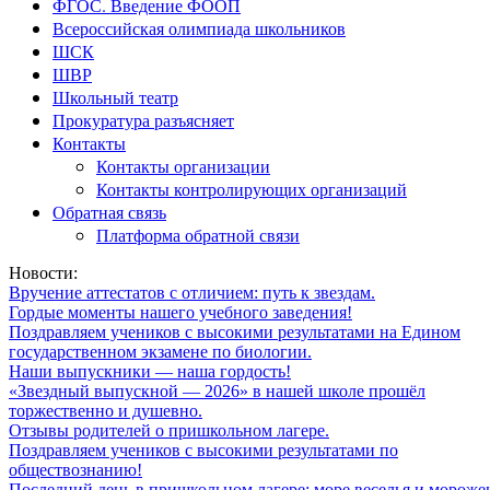
ФГОС. Введение ФООП
Всероссийская олимпиада школьников
ШСК
ШВР
Школьный театр
Прокуратура разъясняет
Контакты
Контакты организации
Контакты контролирующих организаций
Обратная связь
Платформа обратной связи
Новости:
Вручение аттестатов с отличием: путь к звездам.
Гордые моменты нашего учебного заведения!
Поздравляем учеников с высокими результатами на Едином
государственном экзамене по биологии.
Наши выпускники — наша гордость!
«Звездный выпускной — 2026» в нашей школе прошёл
торжественно и душевно.
Отзывы родителей о пришкольном лагере.
Поздравляем учеников с высокими результатами по
обществознанию!
Последний день в пришкольном лагере: море веселья и мороже