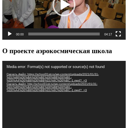
00:00
04:17
О проекте аэрокосмическая школа
Видеоплеер
Media error: Format(s) not supported or source(s) not found
Скачать файл: https://school31str.ru/wp-content/uploads/2021/01/31-
%D1%88%D0%BA%D0%BE%D0%BB%D0%B0.-
%D0%A4%D0%B8%D0%BB%D1%8C%D0%BC.-1.mp4?_=3
Скачать файл: http://school31str.ru/wp-content/uploads/2021/01/31-
%D1%88%D0%BA%D0%BE%D0%BB%D0%B0.-
%D0%A4%D0%B8%D0%BB%D1%8C%D0%BC.-1.mp4?_=3