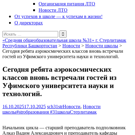
Организация питания ЛТО
Новости ЛТО
От успехов в школе — к успехам в жизни!
О директорах
Поиск
для:
«Средняя общеобразовательная школа №31» г. Стерлитамак
Республики Башкортостан
>
Новости
>
Новости школы
>
Сегодня ребята аэрокосмических классов вновь встречали
гостей из Уфимского университета науки и технологий.
Сегодня ребята аэрокосмических
классов вновь встречали гостей из
Уфимского университета науки и
технологий.
16.10.2025
17.10.2025
sch31str
Новости
,
Новости
школы
#strобразования #31школаСтерлитамак
Начальник цикла — старший преподаватель подполковник
Алказ Вадим Александрович и преподаватель кафедры