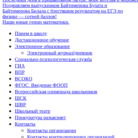
Поздравляем выпускников Байтимерова Булата и
Байтимерова Билала с блестящим результатом на ЕГЭ по
физике — сотней баллов!
Наши юные гении математики.
Прием в школу
Дистанционное обучение
Электронное образование
Электронный журнал/дневник
Социально-психологическая служба
ГИА
ВПР
ВСОКО
ФГОС. Введение ФООП
Всероссийская олимпиада школьников
ШСК
ШВР
Школьный театр
Прокуратура разъясняет
Контакты
Контакты организации
Контакты контролирующих организаций