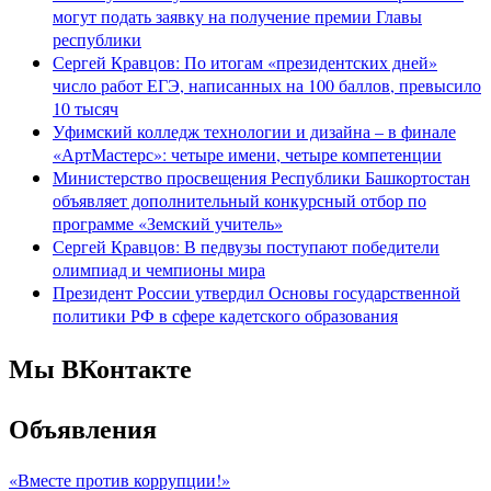
могут подать заявку на получение премии Главы
республики
Сергей Кравцов: По итогам «президентских дней»
число работ ЕГЭ, написанных на 100 баллов, превысило
10 тысяч
Уфимский колледж технологии и дизайна – в финале
«АртМастерс»: четыре имени, четыре компетенции
Министерство просвещения Республики Башкортостан
объявляет дополнительный конкурсный отбор по
программе «Земский учитель»
Сергей Кравцов: В педвузы поступают победители
олимпиад и чемпионы мира
Президент России утвердил Основы государственной
политики РФ в сфере кадетского образования
Мы ВКонтакте
Объявления
«Вместе против коррупции!»