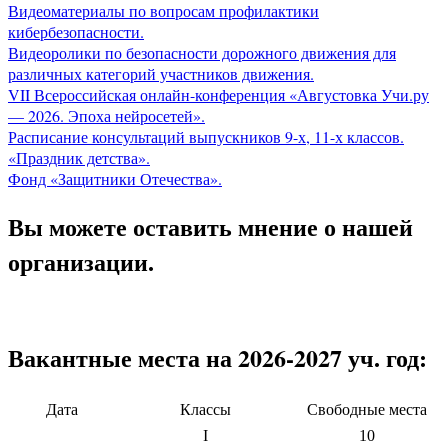
Видеоматериалы по вопросам профилактики
кибербезопасности.
Видеоролики по безопасности дорожного движения для
различных категорий участников движения.
VII Всероссийская онлайн-конференция «Августовка Учи.ру
— 2026. Эпоха нейросетей».
Расписание консультаций выпускников 9-х, 11-х классов.
«Праздник детства».
Фонд «Защитники Отечества».
Вы можете оставить мнение о нашей
организации.
Вакантные места на 2026-2027 уч. год:
Дата
Классы
Свободные места
I
10