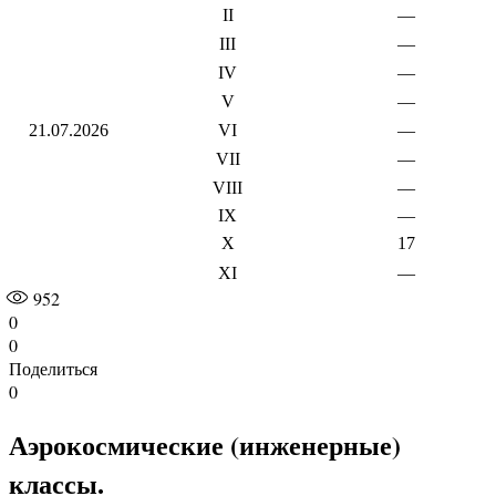
II
—
III
—
IV
—
V
—
21.07.2026
VI
—
VII
—
VIII
—
IX
—
X
17
XI
—
952
0
0
Поделиться
0
Аэрокосмические (инженерные)
классы.