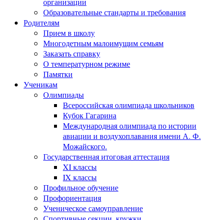
организации
Образовательные стандарты и требования
Родителям
Прием в школу
Многодетным малоимущим семьям
Заказать справку
О температурном режиме
Памятки
Ученикам
Олимпиады
Всероссийская олимпиада школьников
Кубок Гагарина
Международная олимпиада по истории
авиации и воздухоплавания имени А. Ф.
Можайского.
Государственная итоговая аттестация
XI классы
IX классы
Профильное обучение
Профориентация
Ученическое самоуправление
Спортивные секции, кружки