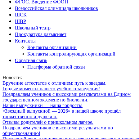
ФГОС. Введение ФООП
Всероссийская олимпиада школьников
ШСК
ШВР
Школьный театр
Прокуратура разъясняет
Контакты
Контакты организации
Контакты контролирующих организаций
Обратная связь
Платформа обратной связи
Новости:
Вручение аттестатов с отличием: путь к звездам.
Гордые моменты нашего учебного заведения!
Поздравляем учеников с высокими результатами на Едином
государственном экзамене по биологии.
Наши выпускники — наша гордость!
«Звездный выпускной — 2026» в нашей школе прошёл
торжественно и душевно.
Отзывы родителей о пришкольном лагере.
Поздравляем учеников с высокими результатами по
обществознанию!
Последний день в пришкольном лагере: море веселья и мороже