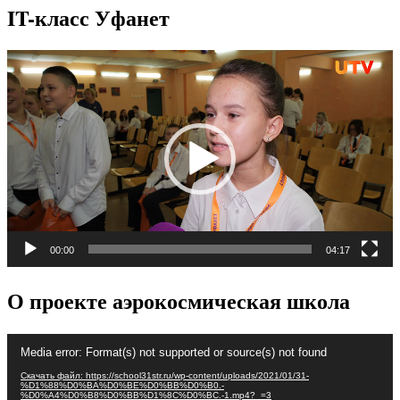
IT-класс Уфанет
Видеоплеер
00:00
04:17
О проекте аэрокосмическая школа
Видеоплеер
Media error: Format(s) not supported or source(s) not found
Скачать файл: https://school31str.ru/wp-content/uploads/2021/01/31-
%D1%88%D0%BA%D0%BE%D0%BB%D0%B0.-
%D0%A4%D0%B8%D0%BB%D1%8C%D0%BC.-1.mp4?_=3