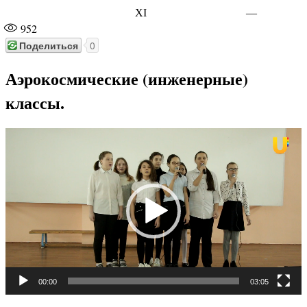
XI
—
952
Поделиться
0
Аэрокосмические (инженерные)
классы.
Видеоплеер
00:00
03:05