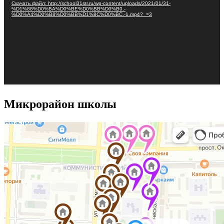
Скачать файл: http://school31str.ru/wp-content/uploads/2021/01/31-
%D1%88%D0%BA%D0%BE%D0%BB%D0%B0.-
%D0%A4%D0%B8%D0%BB%D1%8C%D0%BC.-1.mp4?_=3
Микрорайон школы