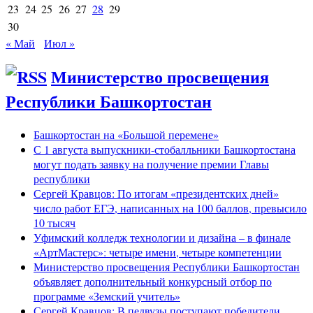
23
24
25
26
27
28
29
30
« Май
Июл »
Министерство просвещения
Республики Башкортостан
Башкортостан на «Большой перемене»
С 1 августа выпускники-стобалльники Башкортостана
могут подать заявку на получение премии Главы
республики
Сергей Кравцов: По итогам «президентских дней»
число работ ЕГЭ, написанных на 100 баллов, превысило
10 тысяч
Уфимский колледж технологии и дизайна – в финале
«АртМастерс»: четыре имени, четыре компетенции
Министерство просвещения Республики Башкортостан
объявляет дополнительный конкурсный отбор по
программе «Земский учитель»
Сергей Кравцов: В педвузы поступают победители