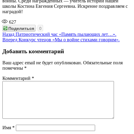
войны. Среди награжденных — учитель истории нашей
школы Костина Евгения Сергеевна. Искренне поздравляем с
наградой!
627
Поделиться
0
Навигация
Предыдущая
Назад
Патриотический час «Память пылающих лет…».
запись:
Следующая
Вперед
Конкурс чтецов «Мы о войне стихами говорим».
по
запись:
записям
Добавить комментарий
Ваш адрес email не будет опубликован.
Обязательные поля
помечены
*
Комментарий
*
Имя
*