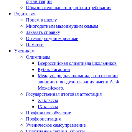
организации
Образовательные стандарты и требования
Родителям
Прием в школу
Многодетным малоимущим семьям
Заказать справку
О температурном режиме
Памятки
Ученикам
Олимпиады
Всероссийская олимпиада школьников
Кубок Гагарина
Международная олимпиада по истории
авиации и воздухоплавания имени А. Ф.
Можайского.
Государственная итоговая аттестация
XI классы
IX классы
Профильное обучение
Профориентация
Ученическое самоуправление
Спортивные секции, кружки