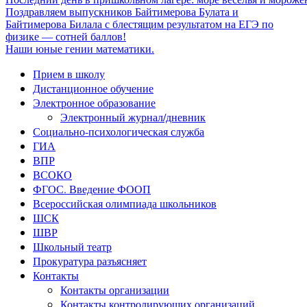
Поздравляем выпускников Байтимерова Булата и
Байтимерова Билала с блестящим результатом на ЕГЭ по
физике — сотней баллов!
Наши юные гении математики.
Прием в школу
Дистанционное обучение
Электронное образование
Электронный журнал/дневник
Социально-психологическая служба
ГИА
ВПР
ВСОКО
ФГОС. Введение ФООП
Всероссийская олимпиада школьников
ШСК
ШВР
Школьный театр
Прокуратура разъясняет
Контакты
Контакты организации
Контакты контролирующих организаций