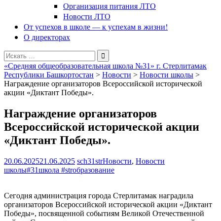
Организация питания ЛТО
Новости ЛТО
От успехов в школе — к успехам в жизни!
О директорах
Поиск
для:
«Средняя общеобразовательная школа №31» г. Стерлитамак
Республики Башкортостан
>
Новости
>
Новости школы
>
Награждение организаторов Всероссийской исторической
акции «Диктант Победы».
Награждение организаторов
Всероссийской исторической акции
«Диктант Победы».
20.06.2025
21.06.2025
sch31str
Новости
,
Новости
школы
#31школа #strобразование
Сегодня администрация города Стерлитамак наградила
организаторов Всероссийской исторической акции «Диктант
Победы», посвященной событиям Великой Отечественной