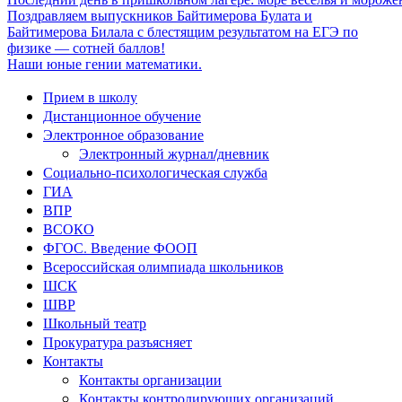
Поздравляем выпускников Байтимерова Булата и
Байтимерова Билала с блестящим результатом на ЕГЭ по
физике — сотней баллов!
Наши юные гении математики.
Прием в школу
Дистанционное обучение
Электронное образование
Электронный журнал/дневник
Социально-психологическая служба
ГИА
ВПР
ВСОКО
ФГОС. Введение ФООП
Всероссийская олимпиада школьников
ШСК
ШВР
Школьный театр
Прокуратура разъясняет
Контакты
Контакты организации
Контакты контролирующих организаций