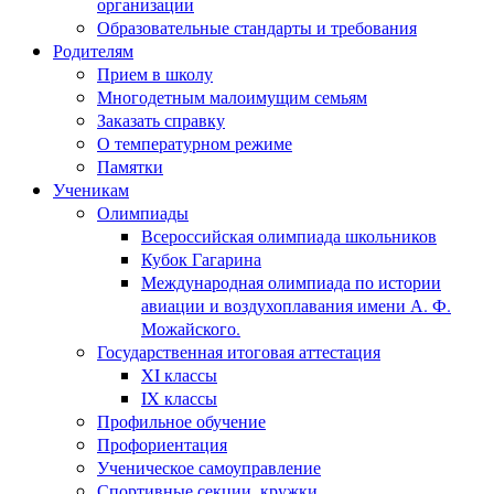
организации
Образовательные стандарты и требования
Родителям
Прием в школу
Многодетным малоимущим семьям
Заказать справку
О температурном режиме
Памятки
Ученикам
Олимпиады
Всероссийская олимпиада школьников
Кубок Гагарина
Международная олимпиада по истории
авиации и воздухоплавания имени А. Ф.
Можайского.
Государственная итоговая аттестация
XI классы
IX классы
Профильное обучение
Профориентация
Ученическое самоуправление
Спортивные секции, кружки