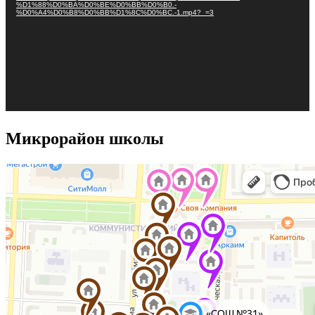
%D1%88%D0%BA%D0%BE%D0%BB%D0%B0.-
%D0%A4%D0%B8%D0%BB%D1%8C%D0%BC.-1.mp4?_=3
Микрорайон школы