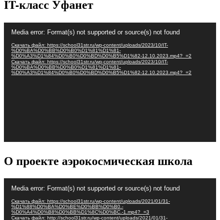
IT-класс Уфанет
Видеоплеер
Media error: Format(s) not supported or source(s) not found
Скачать файл: https://school31str.ru/wp-content/uploads/2023/10/IT-
%D0%BA%D0%BB%D0%B0%D1%81%D1%81-
%D0%A3%D1%84%D0%B0%D0%BD%D0%B5%D1%82-12.10.2023.mp4?_=2
Скачать файл: https://school31str.ru/wp-content/uploads/2023/10/IT-
%D0%BA%D0%BB%D0%B0%D1%81%D1%81-
%D0%A3%D1%84%D0%B0%D0%BD%D0%B5%D1%82-12.10.2023.mp4?_=2
О проекте аэрокосмическая школа
Видеоплеер
Media error: Format(s) not supported or source(s) not found
Скачать файл: https://school31str.ru/wp-content/uploads/2021/01/31-
%D1%88%D0%BA%D0%BE%D0%BB%D0%B0.-
%D0%A4%D0%B8%D0%BB%D1%8C%D0%BC.-1.mp4?_=3
Скачать файл: http://school31str.ru/wp-content/uploads/2021/01/31-