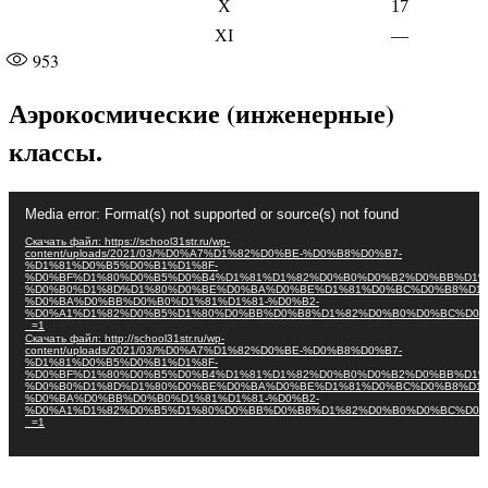
X
17
XI
—
953
Аэрокосмические (инженерные)
классы.
Видеоплеер
Media error: Format(s) not supported or source(s) not found
Скачать файл: https://school31str.ru/wp-
content/uploads/2021/03/%D0%A7%D1%82%D0%BE-%D0%B8%D0%B7-
%D1%81%D0%B5%D0%B1%D1%8F-
%D0%BF%D1%80%D0%B5%D0%B4%D1%81%D1%82%D0%B0%D0%B2%D0%BB%D1%
%D0%B0%D1%8D%D1%80%D0%BE%D0%BA%D0%BE%D1%81%D0%BC%D0%B8%D1%
%D0%BA%D0%BB%D0%B0%D1%81%D1%81-%D0%B2-
%D0%A1%D1%82%D0%B5%D1%80%D0%BB%D0%B8%D1%82%D0%B0%D0%BC%D0%
_=1
Скачать файл: http://school31str.ru/wp-
content/uploads/2021/03/%D0%A7%D1%82%D0%BE-%D0%B8%D0%B7-
%D1%81%D0%B5%D0%B1%D1%8F-
%D0%BF%D1%80%D0%B5%D0%B4%D1%81%D1%82%D0%B0%D0%B2%D0%BB%D1%
%D0%B0%D1%8D%D1%80%D0%BE%D0%BA%D0%BE%D1%81%D0%BC%D0%B8%D1%
%D0%BA%D0%BB%D0%B0%D1%81%D1%81-%D0%B2-
%D0%A1%D1%82%D0%B5%D1%80%D0%BB%D0%B8%D1%82%D0%B0%D0%BC%D0%
_=1