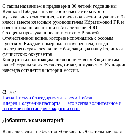
С таким названием в преддверии 80-летней годовщины
Великой Победы в школе состоялась литературно-
музыкальная композиция, которую подготовили ученики 9в
класса вместе классным руководителем Ибрагимовой Г.Р. и
советником по воспитанию Абзалиловой Э.Ю.
Со сцены прозвучали песни и стихи о Великой
Отечественной войне, которые исполнялись с особым
чувством. Каждый номер был посвящен тем, кто до
последнего сражался на поле боя, защищая нашу Родину от
фашистских оккупантов.
Концерт стал настоящим поклонением всем Защитникам
нашей страны за их смелость, отвагу и мужество. Их подвиг
навсегда останется в истории России.
707
Навигация
Предыдущая
Назад
Письма благодарности героям Победы.
запись:
Следующая
Вперед
Получение паспорта — это всегда волнительное и
по
запись:
значимое событие для каждого из нас.
записям
Добавить комментарий
Ваш адрес email не будет опубликован.
Обязательные поля