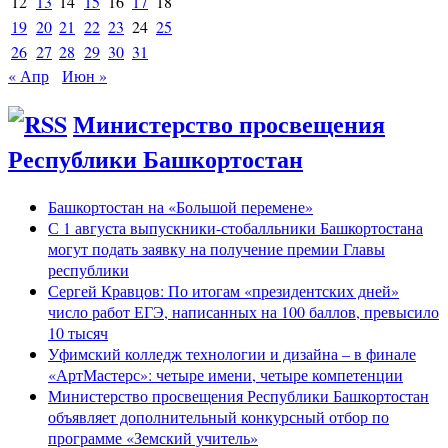
12
13
14
15
16
17
18
19
20
21
22
23
24
25
26
27
28
29
30
31
« Апр
Июн »
Министерство просвещения
Республики Башкортостан
Башкортостан на «Большой перемене»
С 1 августа выпускники-стобалльники Башкортостана
могут подать заявку на получение премии Главы
республики
Сергей Кравцов: По итогам «президентских дней»
число работ ЕГЭ, написанных на 100 баллов, превысило
10 тысяч
Уфимский колледж технологии и дизайна – в финале
«АртМастерс»: четыре имени, четыре компетенции
Министерство просвещения Республики Башкортостан
объявляет дополнительный конкурсный отбор по
программе «Земский учитель»