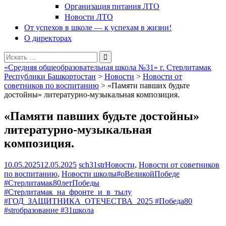
Организация питания ЛТО
Новости ЛТО
От успехов в школе — к успехам в жизни!
О директорах
Поиск
для:
«Средняя общеобразовательная школа №31» г. Стерлитамак
Республики Башкортостан
>
Новости
>
Новости от
советников по воспитанию
>
«Памяти павших будьте
достойны» литературно-музыкальная композиция.
«Памяти павших будьте достойны»
литературно-музыкальная
композиция.
10.05.2025
12.05.2025
sch31str
Новости
,
Новости от советников
по воспитанию
,
Новости школы
#оВеликойПобеде
#Стерлитамак80летПобеды
#Стерлитамак_на_фронте_и_в_тылу
#ГОД_ЗАЩИТНИКА_ОТЕЧЕСТВА_2025 #Победа80
#strобразование #31школа