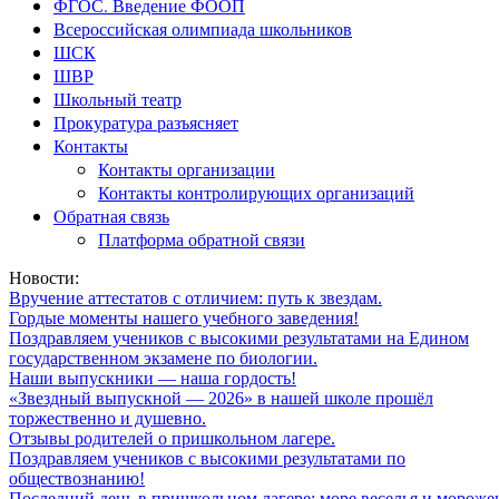
ФГОС. Введение ФООП
Всероссийская олимпиада школьников
ШСК
ШВР
Школьный театр
Прокуратура разъясняет
Контакты
Контакты организации
Контакты контролирующих организаций
Обратная связь
Платформа обратной связи
Новости:
Вручение аттестатов с отличием: путь к звездам.
Гордые моменты нашего учебного заведения!
Поздравляем учеников с высокими результатами на Едином
государственном экзамене по биологии.
Наши выпускники — наша гордость!
«Звездный выпускной — 2026» в нашей школе прошёл
торжественно и душевно.
Отзывы родителей о пришкольном лагере.
Поздравляем учеников с высокими результатами по
обществознанию!
Последний день в пришкольном лагере: море веселья и мороже