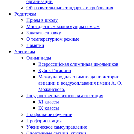
организации
Образовательные стандарты и требования
Родителям
Прием в школу
Многодетным малоимущим семьям
Заказать справку
О температурном режиме
Памятки
Ученикам
Олимпиады
Всероссийская олимпиада школьников
Кубок Гагарина
Международная олимпиада по истории
авиации и воздухоплавания имени А. Ф.
Можайского.
Государственная итоговая аттестация
XI классы
IX классы
Профильное обучение
Профориентация
Ученическое самоуправление
Спортивные секции, кружки