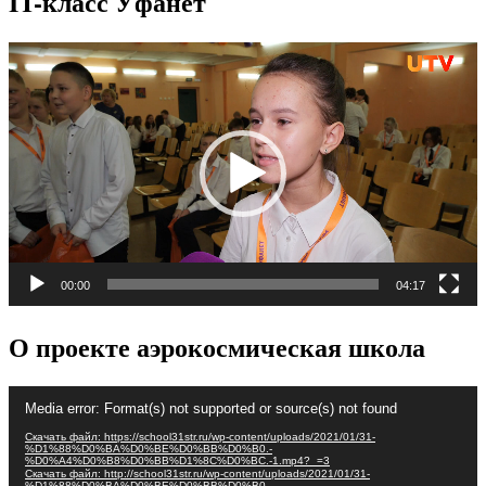
IT-класс Уфанет
Видеоплеер
00:00
04:17
О проекте аэрокосмическая школа
Видеоплеер
Media error: Format(s) not supported or source(s) not found
Скачать файл: https://school31str.ru/wp-content/uploads/2021/01/31-
%D1%88%D0%BA%D0%BE%D0%BB%D0%B0.-
%D0%A4%D0%B8%D0%BB%D1%8C%D0%BC.-1.mp4?_=3
Скачать файл: http://school31str.ru/wp-content/uploads/2021/01/31-
%D1%88%D0%BA%D0%BE%D0%BB%D0%B0.-