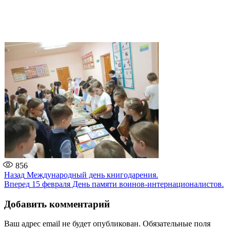
856
Навигация
Предыдущая
Назад
Международный день книгодарения.
запись:
Следующая
Вперед
15 февраля День памяти воинов-интернационалистов.
по
запись:
записям
Добавить комментарий
Ваш адрес email не будет опубликован.
Обязательные поля