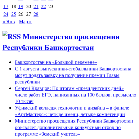
17
18
19
20
21
22
23
24
25
26
27
28
« Янв
Мар »
Министерство просвещения
Республики Башкортостан
Башкортостан на «Большой перемене»
С 1 августа выпускники-стобалльники Башкортостана
могут подать заявку на получение премии Главы
республики
Сергей Кравцов: По итогам «президентских дней»
число работ ЕГЭ, написанных на 100 баллов, превысило
10 тысяч
Уфимский колледж технологии и дизайна – в финале
«АртМастерс»: четыре имени, четыре компетенции
Министерство просвещения Республики Башкортостан
объявляет дополнительный конкурсный отбор по
программе «Земский учитель»