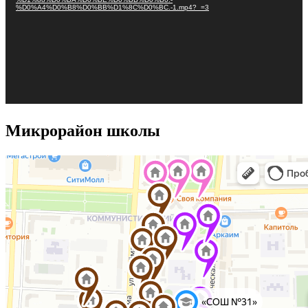
%D0%A4%D0%B8%D0%BB%D1%8C%D0%BC.-1.mp4?_=3
Микрорайон школы