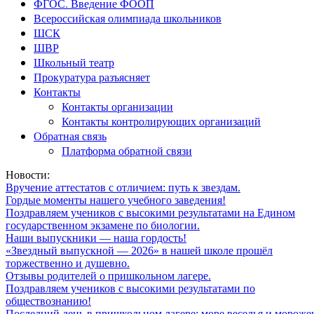
ФГОС. Введение ФООП
Всероссийская олимпиада школьников
ШСК
ШВР
Школьный театр
Прокуратура разъясняет
Контакты
Контакты организации
Контакты контролирующих организаций
Обратная связь
Платформа обратной связи
Новости:
Вручение аттестатов с отличием: путь к звездам.
Гордые моменты нашего учебного заведения!
Поздравляем учеников с высокими результатами на Едином
государственном экзамене по биологии.
Наши выпускники — наша гордость!
«Звездный выпускной — 2026» в нашей школе прошёл
торжественно и душевно.
Отзывы родителей о пришкольном лагере.
Поздравляем учеников с высокими результатами по
обществознанию!
Последний день в пришкольном лагере: море веселья и мороже