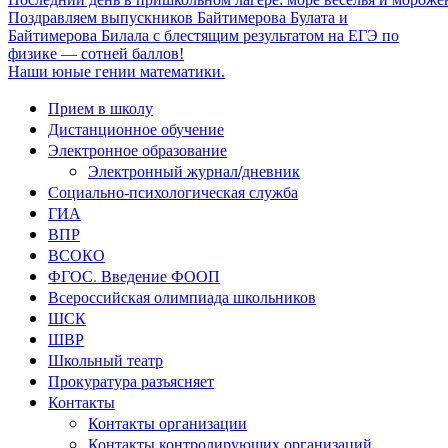
Поздравляем выпускников Байтимерова Булата и
Байтимерова Билала с блестящим результатом на ЕГЭ по
физике — сотней баллов!
Наши юные гении математики.
Прием в школу
Дистанционное обучение
Электронное образование
Электронный журнал/дневник
Социально-психологическая служба
ГИА
ВПР
ВСОКО
ФГОС. Введение ФООП
Всероссийская олимпиада школьников
ШСК
ШВР
Школьный театр
Прокуратура разъясняет
Контакты
Контакты организации
Контакты контролирующих организаций