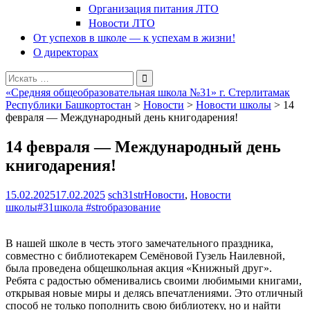
Организация питания ЛТО
Новости ЛТО
От успехов в школе — к успехам в жизни!
О директорах
Поиск
для:
«Средняя общеобразовательная школа №31» г. Стерлитамак
Республики Башкортостан
>
Новости
>
Новости школы
>
14
февраля — Международный день книгодарения!
14 февраля — Международный день
книгодарения!
15.02.2025
17.02.2025
sch31str
Новости
,
Новости
школы
#31школа #strобразование
В нашей школе в честь этого замечательного праздника,
совместно с библиотекарем Семёновой Гузель Наилевной,
была проведена общешкольная акция «Книжный друг».
Ребята с радостью обменивались своими любимыми книгами,
открывая новые миры и делясь впечатлениями. Это отличный
способ не только пополнить свою библиотеку, но и найти