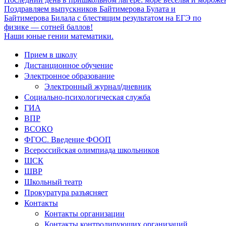
Поздравляем выпускников Байтимерова Булата и
Байтимерова Билала с блестящим результатом на ЕГЭ по
физике — сотней баллов!
Наши юные гении математики.
Прием в школу
Дистанционное обучение
Электронное образование
Электронный журнал/дневник
Социально-психологическая служба
ГИА
ВПР
ВСОКО
ФГОС. Введение ФООП
Всероссийская олимпиада школьников
ШСК
ШВР
Школьный театр
Прокуратура разъясняет
Контакты
Контакты организации
Контакты контролирующих организаций