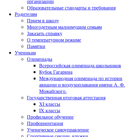
организации
Образовательные стандарты и требования
Родителям
Прием в школу
Многодетным малоимущим семьям
Заказать справку
О температурном режиме
Памятки
Ученикам
Олимпиады
Всероссийская олимпиада школьников
Кубок Гагарина
Международная олимпиада по истории
авиации и воздухоплавания имени А. Ф.
Можайского.
Государственная итоговая аттестация
XI классы
IX классы
Профильное обучение
Профориентация
Ученическое самоуправление
Спортивные секции, кружки