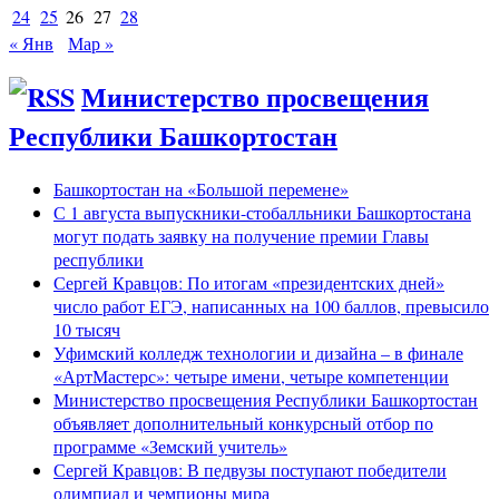
24
25
26
27
28
« Янв
Мар »
Министерство просвещения
Республики Башкортостан
Башкортостан на «Большой перемене»
С 1 августа выпускники-стобалльники Башкортостана
могут подать заявку на получение премии Главы
республики
Сергей Кравцов: По итогам «президентских дней»
число работ ЕГЭ, написанных на 100 баллов, превысило
10 тысяч
Уфимский колледж технологии и дизайна – в финале
«АртМастерс»: четыре имени, четыре компетенции
Министерство просвещения Республики Башкортостан
объявляет дополнительный конкурсный отбор по
программе «Земский учитель»
Сергей Кравцов: В педвузы поступают победители
олимпиад и чемпионы мира