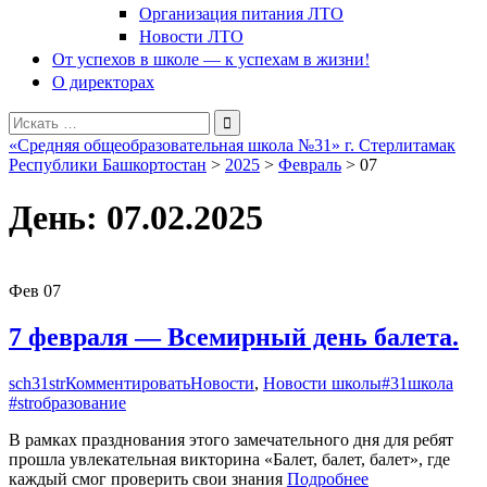
Организация питания ЛТО
Новости ЛТО
От успехов в школе — к успехам в жизни!
О директорах
Поиск
для:
«Средняя общеобразовательная школа №31» г. Стерлитамак
Республики Башкортостан
>
2025
>
Февраль
>
07
День:
07.02.2025
Фев
07
7 февраля — Всемирный день балета.
sch31str
Комментировать
Новости
,
Новости школы
#31школа
#strобразование
В рамках празднования этого замечательного дня для ребят
прошла увлекательная викторина «Балет, балет, балет», где
каждый смог проверить свои знания
Подробнее