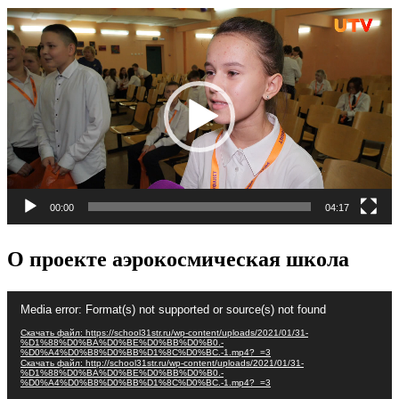
Видеоплеер
00:00
04:17
О проекте аэрокосмическая школа
Видеоплеер
Media error: Format(s) not supported or source(s) not found
Скачать файл: https://school31str.ru/wp-content/uploads/2021/01/31-
%D1%88%D0%BA%D0%BE%D0%BB%D0%B0.-
%D0%A4%D0%B8%D0%BB%D1%8C%D0%BC.-1.mp4?_=3
Скачать файл: http://school31str.ru/wp-content/uploads/2021/01/31-
%D1%88%D0%BA%D0%BE%D0%BB%D0%B0.-
%D0%A4%D0%B8%D0%BB%D1%8C%D0%BC.-1.mp4?_=3