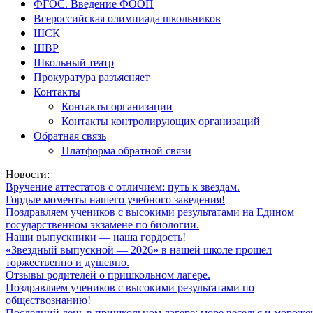
ФГОС. Введение ФООП
Всероссийская олимпиада школьников
ШСК
ШВР
Школьный театр
Прокуратура разъясняет
Контакты
Контакты организации
Контакты контролирующих организаций
Обратная связь
Платформа обратной связи
Новости:
Вручение аттестатов с отличием: путь к звездам.
Гордые моменты нашего учебного заведения!
Поздравляем учеников с высокими результатами на Едином
государственном экзамене по биологии.
Наши выпускники — наша гордость!
«Звездный выпускной — 2026» в нашей школе прошёл
торжественно и душевно.
Отзывы родителей о пришкольном лагере.
Поздравляем учеников с высокими результатами по
обществознанию!
Последний день в пришкольном лагере: море веселья и мороже