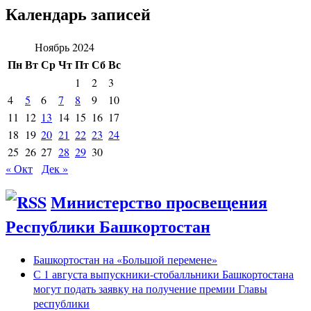
Календарь записей
Ноябрь 2024
Пн
Вт
Ср
Чт
Пт
Сб
Вс
1
2
3
4
5
6
7
8
9
10
11
12
13
14
15
16
17
18
19
20
21
22
23
24
25
26
27
28
29
30
« Окт
Дек »
Министерство просвещения
Республики Башкортостан
Башкортостан на «Большой перемене»
С 1 августа выпускники-стобалльники Башкортостана
могут подать заявку на получение премии Главы
республики