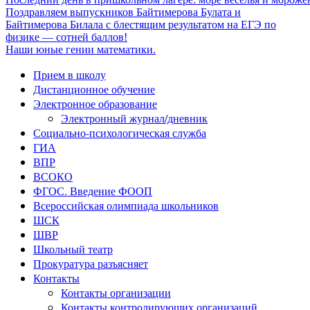
Поздравляем выпускников Байтимерова Булата и
Байтимерова Билала с блестящим результатом на ЕГЭ по
физике — сотней баллов!
Наши юные гении математики.
Прием в школу
Дистанционное обучение
Электронное образование
Электронный журнал/дневник
Социально-психологическая служба
ГИА
ВПР
ВСОКО
ФГОС. Введение ФООП
Всероссийская олимпиада школьников
ШСК
ШВР
Школьный театр
Прокуратура разъясняет
Контакты
Контакты организации
Контакты контролирующих организаций