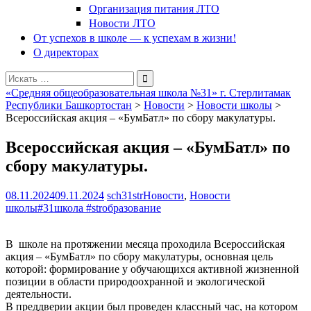
Организация питания ЛТО
Новости ЛТО
От успехов в школе — к успехам в жизни!
О директорах
Поиск
для:
«Средняя общеобразовательная школа №31» г. Стерлитамак
Республики Башкортостан
>
Новости
>
Новости школы
>
Всероссийская акция – «БумБатл» по сбору макулатуры.
Всероссийская акция – «БумБатл» по
сбору макулатуры.
08.11.2024
09.11.2024
sch31str
Новости
,
Новости
школы
#31школа #strобразование
В школе на протяжении месяца проходила Всероссийская
акция – «БумБатл» по сбору макулатуры, основная цель
которой: формирование у обучающихся активной жизненной
позиции в области природоохранной и экологической
деятельности.
В преддверии акции был проведен классный час, на котором