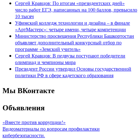
Сергей Кравцов: По итогам «президентских дней»
число работ ЕГЭ, написанных на 100 баллов, превысило
10 тысяч
Уфимский колледж технологии и дизайна – в финале
«АртМастерс»: четыре имени, четыре компетенции
Министерство просвещения Республики Башкортостан
объявляет дополнительный конкурсный отбор по
программе «Земский учитель»
Сергей Кравцов: В педвузы поступают победители
олимпиад и чемпионы мира
Президент России утвердил Основы государственной
политики РФ в сфере кадетского образования
Мы ВКонтакте
Объявления
«Вместе против коррупции!»
Видеоматериалы по вопросам профилактики
кибербезопасности.