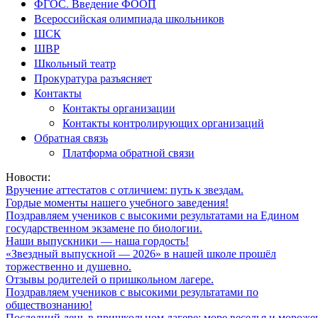
ФГОС. Введение ФООП
Всероссийская олимпиада школьников
ШСК
ШВР
Школьный театр
Прокуратура разъясняет
Контакты
Контакты организации
Контакты контролирующих организаций
Обратная связь
Платформа обратной связи
Новости:
Вручение аттестатов с отличием: путь к звездам.
Гордые моменты нашего учебного заведения!
Поздравляем учеников с высокими результатами на Едином
государственном экзамене по биологии.
Наши выпускники — наша гордость!
«Звездный выпускной — 2026» в нашей школе прошёл
торжественно и душевно.
Отзывы родителей о пришкольном лагере.
Поздравляем учеников с высокими результатами по
обществознанию!
Последний день в пришкольном лагере: море веселья и мороже