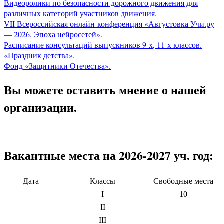
Видеоролики по безопасности дорожного движения для
различных категорий участников движения.
VII Всероссийская онлайн-конференция «Августовка Учи.ру
— 2026. Эпоха нейросетей».
Расписание консультаций выпускников 9-х, 11-х классов.
«Праздник детства».
Фонд «Защитники Отечества».
Вы можете оставить мнение о нашей
организации.
Вакантные места на 2026-2027 уч. год:
Дата
Классы
Свободные места
I
10
II
—
III
—