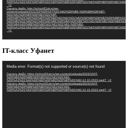
%D0%A1%D1%82%D0%B5%D1%80%D0%BB%D0%B8%D1%82%D0%B0%D0%BC%D0%
_=1
Скачать файл: http://school31str.ru/wp-
content/uploads/2021/03/%D0%A7%D1%82%D0%BE-%D0%B8%D0%B7-
%D1%81%D0%B5%D0%B1%D1%8F-
%D0%BF%D1%80%D0%B5%D0%B4%D1%81%D1%82%D0%B0%D0%B2%D0%BB%D1%
%D0%B0%D1%8D%D1%80%D0%BE%D0%BA%D0%BE%D1%81%D0%BC%D0%B8%D1%
%D0%BA%D0%BB%D0%B0%D1%81%D1%81-%D0%B2-
%D0%A1%D1%82%D0%B5%D1%80%D0%BB%D0%B8%D1%82%D0%B0%D0%BC%D0%
_=1
IT-класс Уфанет
Видеоплеер
Media error: Format(s) not supported or source(s) not found
Скачать файл: https://school31str.ru/wp-content/uploads/2023/10/IT-
%D0%BA%D0%BB%D0%B0%D1%81%D1%81-
%D0%A3%D1%84%D0%B0%D0%BD%D0%B5%D1%82-12.10.2023.mp4?_=2
Скачать файл: https://school31str.ru/wp-content/uploads/2023/10/IT-
%D0%BA%D0%BB%D0%B0%D1%81%D1%81-
%D0%A3%D1%84%D0%B0%D0%BD%D0%B5%D1%82-12.10.2023.mp4?_=2