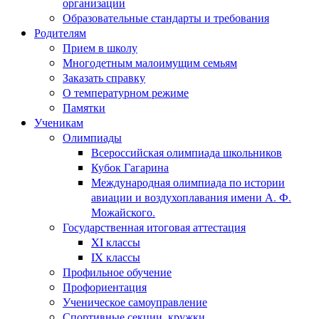
организации
Образовательные стандарты и требования
Родителям
Прием в школу
Многодетным малоимущим семьям
Заказать справку
О температурном режиме
Памятки
Ученикам
Олимпиады
Всероссийская олимпиада школьников
Кубок Гагарина
Международная олимпиада по истории
авиации и воздухоплавания имени А. Ф.
Можайского.
Государственная итоговая аттестация
XI классы
IX классы
Профильное обучение
Профориентация
Ученическое самоуправление
Спортивные секции, кружки