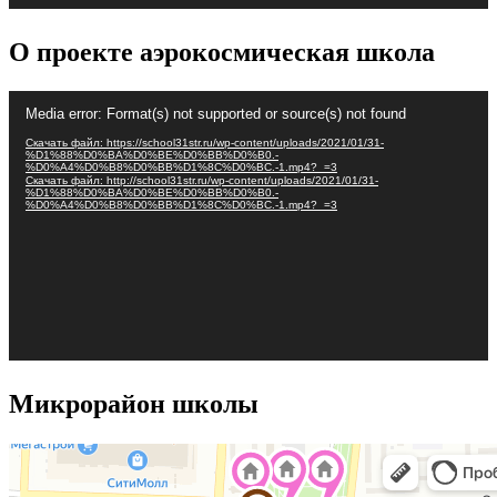
О проекте аэрокосмическая школа
Видеоплеер
Media error: Format(s) not supported or source(s) not found
Скачать файл: https://school31str.ru/wp-content/uploads/2021/01/31-
%D1%88%D0%BA%D0%BE%D0%BB%D0%B0.-
%D0%A4%D0%B8%D0%BB%D1%8C%D0%BC.-1.mp4?_=3
Скачать файл: http://school31str.ru/wp-content/uploads/2021/01/31-
%D1%88%D0%BA%D0%BE%D0%BB%D0%B0.-
%D0%A4%D0%B8%D0%BB%D1%8C%D0%BC.-1.mp4?_=3
Микрорайон школы