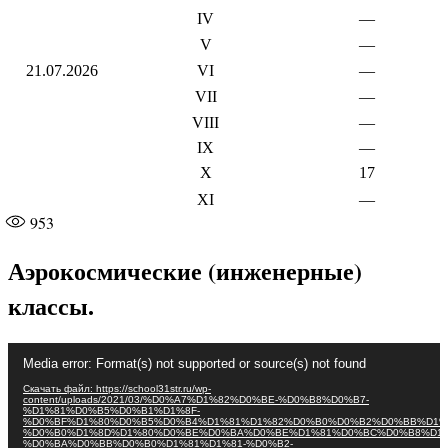
IV
—
V
—
21.07.2026
VI
—
VII
—
VIII
—
IX
—
X
17
XI
—
953
Аэрокосмические (инженерные)
классы.
Видеоплеер
Media error: Format(s) not supported or source(s) not found
Скачать файл: https://school31str.ru/wp-
content/uploads/2021/03/%D0%A7%D1%82%D0%BE-%D0%B8%D0%B7-
%D1%81%D0%B5%D0%B1%D1%8F-
%D0%BF%D1%80%D0%B5%D0%B4%D1%81%D1%82%D0%B0%D0%B2%D0%BB%D1%
%D0%B0%D1%8D%D1%80%D0%BE%D0%BA%D0%BE%D1%81%D0%BC%D0%B8%D1%
%D0%BA%D0%BB%D0%B0%D1%81%D1%81-%D0%B2-