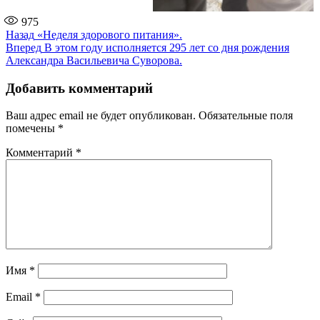
975
Навигация
Предыдущая
Назад
«Неделя здорового питания».
запись:
Следующая
Вперед
В этом году исполняется 295 лет со дня рождения
по
запись:
Александра Васильевича Суворова.
записям
Добавить комментарий
Ваш адрес email не будет опубликован.
Обязательные поля
помечены
*
Комментарий
*
Имя
*
Email
*