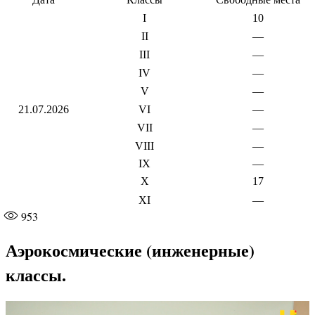
I
10
II
—
III
—
IV
—
V
—
21.07.2026
VI
—
VII
—
VIII
—
IX
—
X
17
XI
—
953
Аэрокосмические (инженерные)
классы.
Видеоплеер