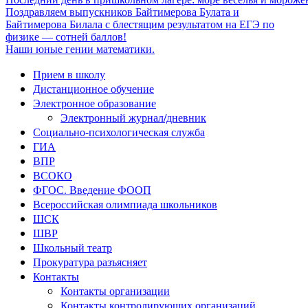
Поздравляем выпускников Байтимерова Булата и
Байтимерова Билала с блестящим результатом на ЕГЭ по
физике — сотней баллов!
Наши юные гении математики.
Прием в школу
Дистанционное обучение
Электронное образование
Электронный журнал/дневник
Социально-психологическая служба
ГИА
ВПР
ВСОКО
ФГОС. Введение ФООП
Всероссийская олимпиада школьников
ШСК
ШВР
Школьный театр
Прокуратура разъясняет
Контакты
Контакты организации
Контакты контролирующих организаций