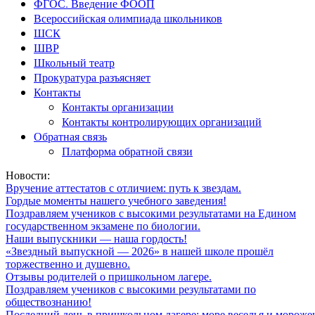
ФГОС. Введение ФООП
Всероссийская олимпиада школьников
ШСК
ШВР
Школьный театр
Прокуратура разъясняет
Контакты
Контакты организации
Контакты контролирующих организаций
Обратная связь
Платформа обратной связи
Новости:
Вручение аттестатов с отличием: путь к звездам.
Гордые моменты нашего учебного заведения!
Поздравляем учеников с высокими результатами на Едином
государственном экзамене по биологии.
Наши выпускники — наша гордость!
«Звездный выпускной — 2026» в нашей школе прошёл
торжественно и душевно.
Отзывы родителей о пришкольном лагере.
Поздравляем учеников с высокими результатами по
обществознанию!
Последний день в пришкольном лагере: море веселья и мороже