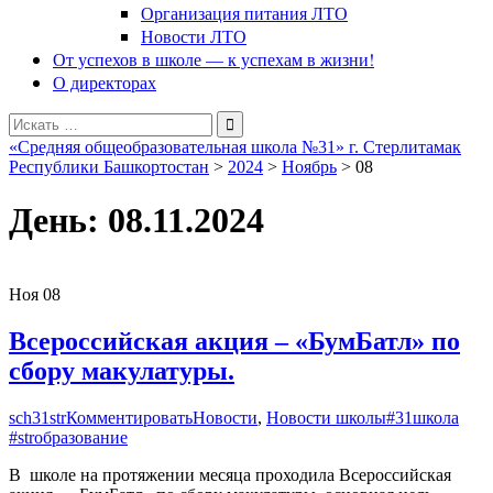
Организация питания ЛТО
Новости ЛТО
От успехов в школе — к успехам в жизни!
О директорах
Поиск
для:
«Средняя общеобразовательная школа №31» г. Стерлитамак
Республики Башкортостан
>
2024
>
Ноябрь
>
08
День:
08.11.2024
Ноя
08
Всероссийская акция – «БумБатл» по
сбору макулатуры.
sch31str
Комментировать
Новости
,
Новости школы
#31школа
#strобразование
В школе на протяжении месяца проходила Всероссийская