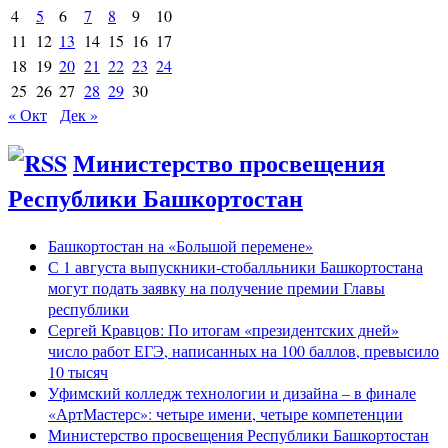
4
5
6
7
8
9
10
11
12
13
14
15
16
17
18
19
20
21
22
23
24
25
26
27
28
29
30
« Окт
Дек »
Министерство просвещения
Республики Башкортостан
Башкортостан на «Большой перемене»
С 1 августа выпускники-стобалльники Башкортостана
могут подать заявку на получение премии Главы
республики
Сергей Кравцов: По итогам «президентских дней»
число работ ЕГЭ, написанных на 100 баллов, превысило
10 тысяч
Уфимский колледж технологии и дизайна – в финале
«АртМастерс»: четыре имени, четыре компетенции
Министерство просвещения Республики Башкортостан