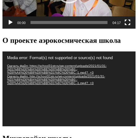
00:00
04:17
О проекте аэрокосмическая школа
Видеоплеер
Media error: Format(s) not supported or source(s) not found
Скачать файл: https://school31str.ru/wp-content/uploads/2021/01/31-
%D1%88%D0%BA%D0%BE%D0%BB%D0%B0.-
%D0%A4%D0%B8%D0%BB%D1%8C%D0%BC.-1.mp4?_=3
Скачать файл: http://school31str.ru/wp-content/uploads/2021/01/31-
%D1%88%D0%BA%D0%BE%D0%BB%D0%B0.-
%D0%A4%D0%B8%D0%BB%D1%8C%D0%BC.-1.mp4?_=3
Микрорайон школы