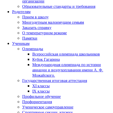
организации
Образовательные стандарты и требования
Родителям
Прием в школу
Многодетным малоимущим семьям
Заказать справку
О температурном режиме
Памятки
Ученикам
Олимпиады
Всероссийская олимпиада школьников
Кубок Гагарина
Международная олимпиада по истории
авиации и воздухоплавания имени А. Ф.
Можайского.
Государственная итоговая аттестация
XI классы
IX классы
Профильное обучение
Профориентация
Ученическое самоуправление
Спортивные секции, кружки