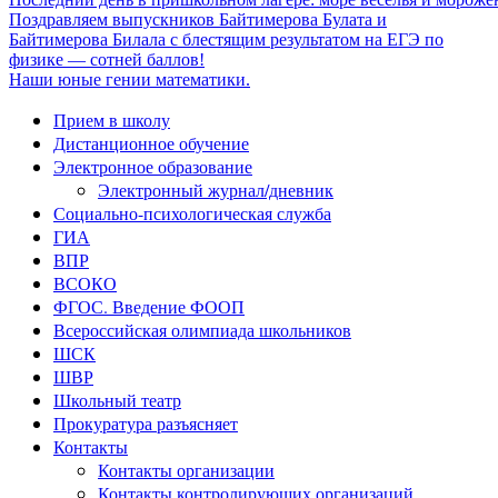
Поздравляем выпускников Байтимерова Булата и
Байтимерова Билала с блестящим результатом на ЕГЭ по
физике — сотней баллов!
Наши юные гении математики.
Прием в школу
Дистанционное обучение
Электронное образование
Электронный журнал/дневник
Социально-психологическая служба
ГИА
ВПР
ВСОКО
ФГОС. Введение ФООП
Всероссийская олимпиада школьников
ШСК
ШВР
Школьный театр
Прокуратура разъясняет
Контакты
Контакты организации
Контакты контролирующих организаций