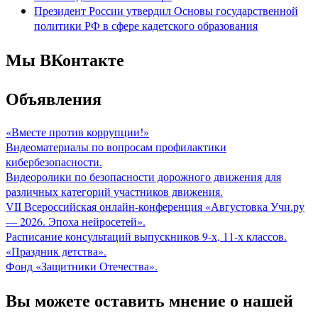
Президент России утвердил Основы государственной
политики РФ в сфере кадетского образования
Мы ВКонтакте
Объявления
«Вместе против коррупции!»
Видеоматериалы по вопросам профилактики
кибербезопасности.
Видеоролики по безопасности дорожного движения для
различных категорий участников движения.
VII Всероссийская онлайн-конференция «Августовка Учи.ру
— 2026. Эпоха нейросетей».
Расписание консультаций выпускников 9-х, 11-х классов.
«Праздник детства».
Фонд «Защитники Отечества».
Вы можете оставить мнение о нашей