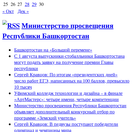
25
26
27
28
29
30
« Окт
Дек »
Министерство просвещения
Республики Башкортостан
Башкортостан на «Большой перемене»
С 1 августа выпускники-стобалльники Башкортостана
могут подать заявку на получение премии Главы
республики
Сергей Кравцов: По итогам «президентских дней»
число работ ЕГЭ, написанных на 100 баллов, превысило
10 тысяч
Уфимский колледж технологии и дизайна – в финале
«АртМастерс»: четыре имени, четыре компетенции
Министерство просвещения Республики Башкортостан
объявляет дополнительный конкурсный отбор по
программе «Земский учитель»
Сергей Кравцов: В педвузы поступают победители
олимпиад и чемпионы мира