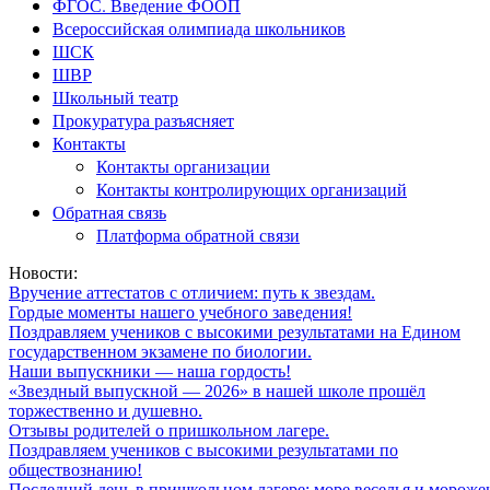
ФГОС. Введение ФООП
Всероссийская олимпиада школьников
ШСК
ШВР
Школьный театр
Прокуратура разъясняет
Контакты
Контакты организации
Контакты контролирующих организаций
Обратная связь
Платформа обратной связи
Новости:
Вручение аттестатов с отличием: путь к звездам.
Гордые моменты нашего учебного заведения!
Поздравляем учеников с высокими результатами на Едином
государственном экзамене по биологии.
Наши выпускники — наша гордость!
«Звездный выпускной — 2026» в нашей школе прошёл
торжественно и душевно.
Отзывы родителей о пришкольном лагере.
Поздравляем учеников с высокими результатами по
обществознанию!
Последний день в пришкольном лагере: море веселья и мороже