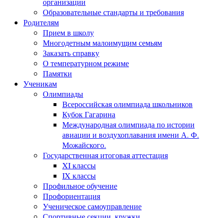
организации
Образовательные стандарты и требования
Родителям
Прием в школу
Многодетным малоимущим семьям
Заказать справку
О температурном режиме
Памятки
Ученикам
Олимпиады
Всероссийская олимпиада школьников
Кубок Гагарина
Международная олимпиада по истории
авиации и воздухоплавания имени А. Ф.
Можайского.
Государственная итоговая аттестация
XI классы
IX классы
Профильное обучение
Профориентация
Ученическое самоуправление
Спортивные секции, кружки