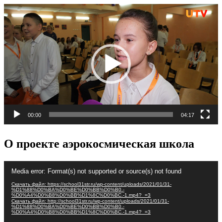
Видеоплеер
00:00
04:17
О проекте аэрокосмическая школа
Видеоплеер
Media error: Format(s) not supported or source(s) not found
Скачать файл: https://school31str.ru/wp-content/uploads/2021/01/31-
%D1%88%D0%BA%D0%BE%D0%BB%D0%B0.-
%D0%A4%D0%B8%D0%BB%D1%8C%D0%BC.-1.mp4?_=3
Скачать файл: http://school31str.ru/wp-content/uploads/2021/01/31-
%D1%88%D0%BA%D0%BE%D0%BB%D0%B0.-
%D0%A4%D0%B8%D0%BB%D1%8C%D0%BC.-1.mp4?_=3