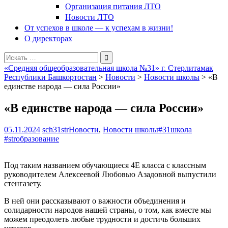
Организация питания ЛТО
Новости ЛТО
От успехов в школе — к успехам в жизни!
О директорах
Поиск
для:
«Средняя общеобразовательная школа №31» г. Стерлитамак
Республики Башкортостан
>
Новости
>
Новости школы
>
«В
единстве народа — сила России»
«В единстве народа — сила России»
05.11.2024
sch31str
Новости
,
Новости школы
#31школа
#strобразование
Под таким названием обучающиеся 4Е класса с классным
руководителем Алексеевой Любовью Азадовной выпустили
стенгазету.
В ней они рассказывают о важности объединения и
солидарности народов нашей страны, о том, как вместе мы
можем преодолеть любые трудности и достичь больших