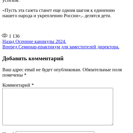
успехов.
«Пусть эта газета станет еще одним шагом к единению
нашего народа и укреплению России»,- делятся дети.
1 136
Навигация
Предыдущая
Назад
Осенние каникулы 2024.
запись:
Следующая
Вперед
Семинар-практикум для заместителей директора.
по
запись:
записям
Добавить комментарий
Ваш адрес email не будет опубликован.
Обязательные поля
помечены
*
Комментарий
*