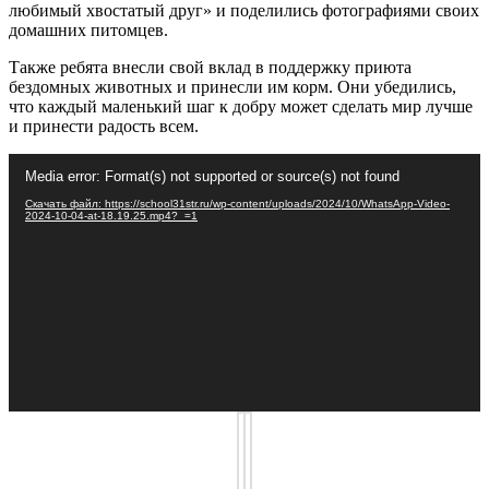
любимый хвостатый друг» и поделились фотографиями своих
домашних питомцев.
Также ребята внесли свой вклад в поддержку приюта
бездомных животных и принесли им корм. Они убедились,
что каждый маленький шаг к добру может сделать мир лучше
и принести радость всем.
Видеоплеер
Media error: Format(s) not supported or source(s) not found
Скачать файл: https://school31str.ru/wp-content/uploads/2024/10/WhatsApp-Video-
2024-10-04-at-18.19.25.mp4?_=1