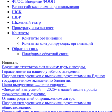
ФГОС. Введение ФООП
Всероссийская олимпиада школьников
ШСК
ШВР
Школьный театр
Прокуратура разъясняет
Контакты
Контакты организации
Контакты контролирующих организаций
Обратная связь
Платформа обратной связи
Новости:
Вручение аттестатов с отличием: путь к звездам.
Гордые моменты нашего учебного заведения!
Поздравляем учеников с высокими результатами на Едином
государственном экзамене по биологии.
Наши выпускники — наша гордость!
«Звездный выпускной — 2026» в нашей школе прошёл
торжественно и душевно.
Отзывы родителей о пришкольном лагере.
Поздравляем учеников с высокими результатами по
обществознанию!
Последний день в пришкольном лагере: море веселья и мороже