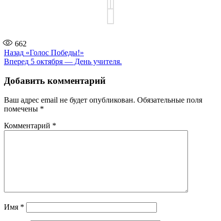
662
Навигация
Предыдущая
Назад
«Голос Победы!»
запись:
Следующая
Вперед
5 октября — День учителя.
по
запись:
записям
Добавить комментарий
Ваш адрес email не будет опубликован.
Обязательные поля
помечены
*
Комментарий
*
Имя
*