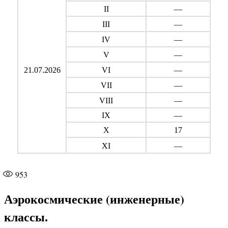
II
—
III
—
IV
—
V
—
21.07.2026
VI
—
VII
—
VIII
—
IX
—
X
17
XI
—
953
Аэрокосмические (инженерные)
классы.