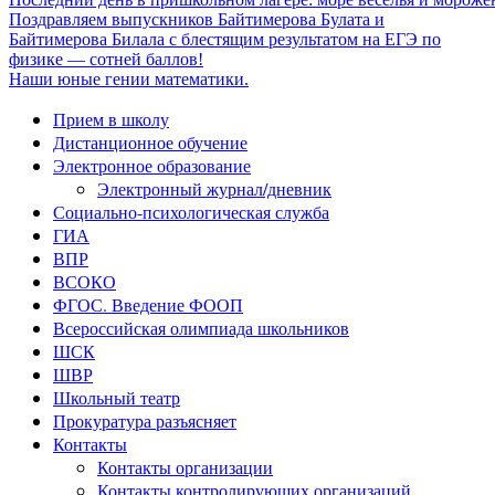
Поздравляем выпускников Байтимерова Булата и
Байтимерова Билала с блестящим результатом на ЕГЭ по
физике — сотней баллов!
Наши юные гении математики.
Прием в школу
Дистанционное обучение
Электронное образование
Электронный журнал/дневник
Социально-психологическая служба
ГИА
ВПР
ВСОКО
ФГОС. Введение ФООП
Всероссийская олимпиада школьников
ШСК
ШВР
Школьный театр
Прокуратура разъясняет
Контакты
Контакты организации
Контакты контролирующих организаций