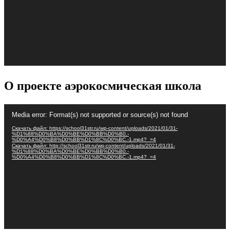
О проекте аэрокосмическая школа
Видеоплеер
Media error: Format(s) not supported or source(s) not found
Скачать файл: https://school31str.ru/wp-content/uploads/2021/01/31-
%D1%88%D0%BA%D0%BE%D0%BB%D0%B0.-
%D0%A4%D0%B8%D0%BB%D1%8C%D0%BC.-1.mp4?_=4
Скачать файл: http://school31str.ru/wp-content/uploads/2021/01/31-
%D1%88%D0%BA%D0%BE%D0%BB%D0%B0.-
%D0%A4%D0%B8%D0%BB%D1%8C%D0%BC.-1.mp4?_=4