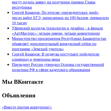
могут подать заявку на получение премии Главы
республики
Сергей Кравцов: По итогам «президентских дней»
число работ ЕГЭ, написанных на 100 баллов, превысило
10 тысяч
Уфимский колледж технологии и дизайна – в финале
«АртМастерс»: четыре имени, четыре компетенции
Министерство просвещения Республики Башкортостан
объявляет дополнительный конкурсный отбор по
программе «Земский учитель»
Сергей Кравцов: В педвузы поступают победители
олимпиад и чемпионы мира
Президент России утвердил Основы государственной
политики РФ в сфере кадетского образования
Мы ВКонтакте
Объявления
«Вместе против коррупции!»