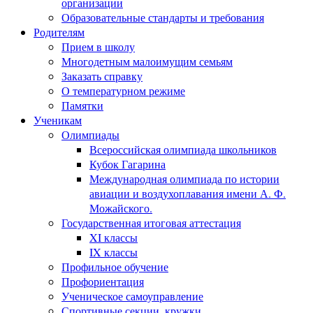
организации
Образовательные стандарты и требования
Родителям
Прием в школу
Многодетным малоимущим семьям
Заказать справку
О температурном режиме
Памятки
Ученикам
Олимпиады
Всероссийская олимпиада школьников
Кубок Гагарина
Международная олимпиада по истории
авиации и воздухоплавания имени А. Ф.
Можайского.
Государственная итоговая аттестация
XI классы
IX классы
Профильное обучение
Профориентация
Ученическое самоуправление
Спортивные секции, кружки