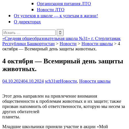
Организация питания ЛТО
Новости ЛТО
От успехов в школе — к успехам в жизни!
О директорах
Поиск
для:
«Средняя общеобразовательная школа №31» г. Стерлитамак
Республики Башкортостан
>
Новости
>
Новости школы
>
4
октября — Всемирный день защиты животных.
4 октября — Всемирный день защиты
животных.
04.10.2024
04.10.2024
sch31str
Новости
,
Новости школы
Этот день направлен на привлечение внимания
общественности к проблемам животных и их защите; также
призван напомнить об ответственности, которую мы несем за
других обитателей
планеты.
Младшие школьники приняли участие в акции «Мой