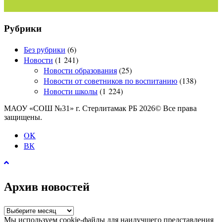
Рубрики
Без рубрики
(6)
Новости
(1 241)
Новости образования
(25)
Новости от советников по воспитанию
(138)
Новости школы
(1 224)
МАОУ «СОШ №31» г. Стерлитамак РБ 2026© Все права
защищены.
OK
ВК
Архив новостей
Архив
новостей
Мы используем cookie-файлы для наилучшего представления