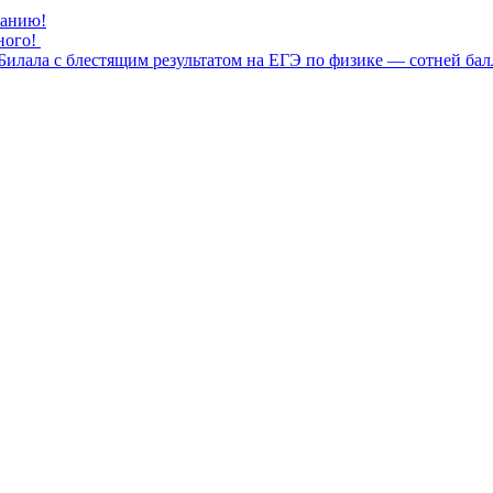
нанию!
ного!
илала с блестящим результатом на ЕГЭ по физике — сотней бал