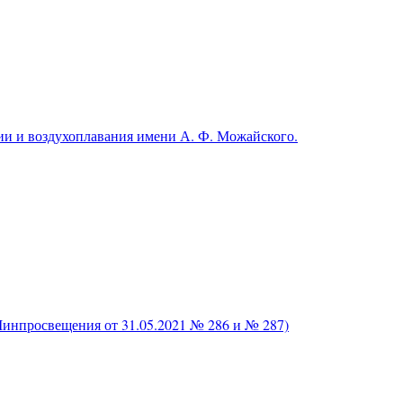
и и воздухоплавания имени А. Ф. Можайского.
нпросвещения от 31.05.2021 № 286 и № 287)