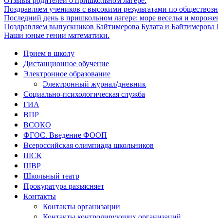
Отзывы родителей о пришкольном лагере.
Поздравляем учеников с высокими результатами по обществоз
Последний день в пришкольном лагере: море веселья и мороже
Поздравляем выпускников Байтимерова Булата и Байтимерова Б
Наши юные гении математики.
Прием в школу
Дистанционное обучение
Электронное образование
Электронный журнал/дневник
Социально-психологическая служба
ГИА
ВПР
ВСОКО
ФГОС. Введение ФООП
Всероссийская олимпиада школьников
ШСК
ШВР
Школьный театр
Прокуратура разъясняет
Контакты
Контакты организации
Контакты контролирующих организаций