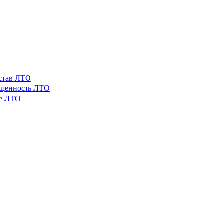
остав ЛТО
ащенность ЛТО
ые ЛТО