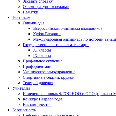
Заказать справку
О температурном режиме
Памятки
Ученикам
Олимпиады
Всероссийская олимпиада школьников
Кубок Гагарина
Международная олимпиада по истории авиаци
Государственная итоговая аттестация
XI классы
IX классы
Профильное обучение
Профориентация
Ученическое самоуправление
Спортивные секции, кружки
Телефон доверия
Учителям
Изменения в новых ФГОС НОО и ООО (приказы Ми
Конкурс Педагог года
Наставничество
Безопасность
Информационная безопасность