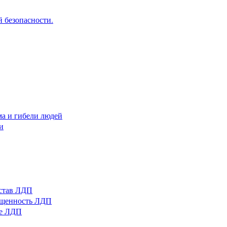
 безопасности.
ма и гибели людей
и
остав ЛДП
нащенность ЛДП
ые ЛДП