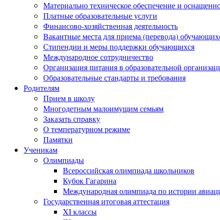
Материально техническое обеспечение и оснащеннос
Платные образовательные услуги
Финансово-хозяйственная деятельность
Вакантные места для приема (перевода) обучающих
Стипендии и меры поддержки обучающихся
Международное сотрудничество
Организация питания в образовательной организац
Образовательные стандарты и требования
Родителям
Прием в школу
Многодетным малоимущим семьям
Заказать справку
О температурном режиме
Памятки
Ученикам
Олимпиады
Всероссийская олимпиада школьников
Кубок Гагарина
Международная олимпиада по истории авиаци
Государственная итоговая аттестация
XI классы