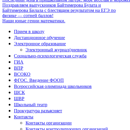
Поздравляем выпускников Байтимерова Булата и
Байтимерова Билала с блестящим результатом на ЕГЭ по
физике — сотней баллов!
Наши юные гении математики.
Прием в школу
Дистанционное обучение
Электронное образование
Электронный журнал/дневник
Социально-психологическая служба
ГИА
ВПР
ВСОКО
ФГОС. Введение ФООП
Всероссийская олимпиада школьников
ШСК
ШВР
Школьный театр
Прокуратура разъясняет
Контакты
Контакты организации
Контакты контролирующих организаций