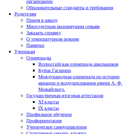
организации
Образовательные стандарты и требования
Родителям
Прием в школу
Многодетным малоимущим семьям
Заказать справку
О температурном режиме
Памятки
Ученикам
Олимпиады
Всероссийская олимпиада школьников
Кубок Гагарина
Международная олимпиада по истории
авиации и воздухоплавания имени А. Ф.
Можайского.
Государственная итоговая аттестация
XI классы
IX классы
Профильное обучение
Профориентация
Ученическое самоуправление
Спортивные секции, кружки