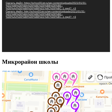
Скачать файл: https://school31str.ru/wp-content/uploads/2021/01/31-
%D1%88%D0%BA%D0%BE%D0%BB%D0%B0.-
%D0%A4%D0%B8%D0%BB%D1%8C%D0%BC.-1.mp4?_=3
Скачать файл: http://school31str.ru/wp-content/uploads/2021/01/31-
%D1%88%D0%BA%D0%BE%D0%BB%D0%B0.-
%D0%A4%D0%B8%D0%BB%D1%8C%D0%BC.-1.mp4?_=3
Микрорайон школы