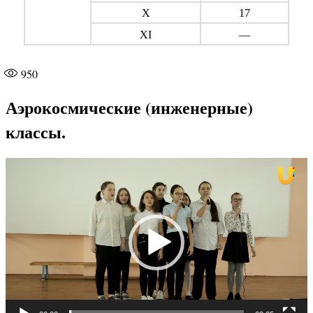
X
17
XI
—
950
Аэрокосмические (инженерные)
классы.
Видеоплеер