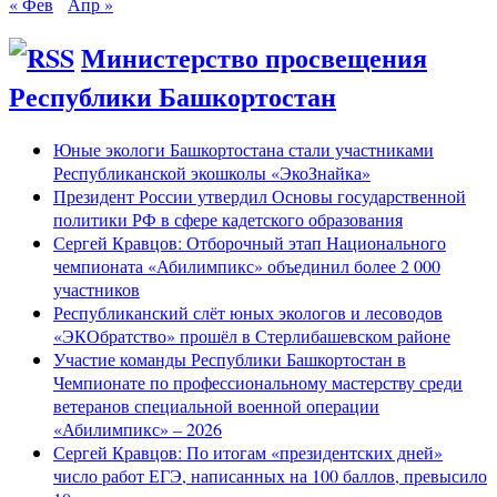
« Фев
Апр »
Министерство просвещения
Республики Башкортостан
Юные экологи Башкортостана стали участниками
Республиканской экошколы «ЭкоЗнайка»
Президент России утвердил Основы государственной
политики РФ в сфере кадетского образования
Сергей Кравцов: Отборочный этап Национального
чемпионата «Абилимпикс» объединил более 2 000
участников
Республиканский слёт юных экологов и лесоводов
«ЭКОбратство» прошёл в Стерлибашевском районе
Участие команды Республики Башкортостан в
Чемпионате по профессиональному мастерству среди
ветеранов специальной военной операции
«Абилимпикс» – 2026
Сергей Кравцов: По итогам «президентских дней»
число работ ЕГЭ, написанных на 100 баллов, превысило