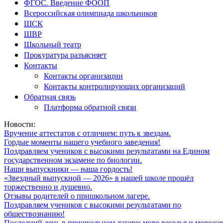
ФГОС. Введение ФООП
Всероссийская олимпиада школьников
ШСК
ШВР
Школьный театр
Прокуратура разъясняет
Контакты
Контакты организации
Контакты контролирующих организаций
Обратная связь
Платформа обратной связи
Новости:
Вручение аттестатов с отличием: путь к звездам.
Гордые моменты нашего учебного заведения!
Поздравляем учеников с высокими результатами на Едином
государственном экзамене по биологии.
Наши выпускники — наша гордость!
«Звездный выпускной — 2026» в нашей школе прошёл
торжественно и душевно.
Отзывы родителей о пришкольном лагере.
Поздравляем учеников с высокими результатами по
обществознанию!
Последний день в пришкольном лагере: море веселья и мороже