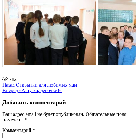
782
Навигация
Предыдущая
Назад
Открытки для любимых мам
запись:
Следующая
Вперед
«А ну-ка, девочки!»
по
запись:
записям
Добавить комментарий
Ваш адрес email не будет опубликован.
Обязательные поля
помечены
*
Комментарий
*