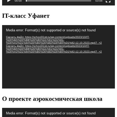
00:00
03:05
IT-класс Уфанет
Видеоплеер
Media error: Format(s) not supported or source(s) not found
Скачать файл: https://school31str.ru/wp-content/uploads/2023/10/IT-
%D0%BA%D0%BB%D0%B0%D1%81%D1%81-
%D0%A3%D1%84%D0%B0%D0%BD%D0%B5%D1%82-12.10.2023.mp4?_=2
Скачать файл: https://school31str.ru/wp-content/uploads/2023/10/IT-
%D0%BA%D0%BB%D0%B0%D1%81%D1%81-
%D0%A3%D1%84%D0%B0%D0%BD%D0%B5%D1%82-12.10.2023.mp4?_=2
О проекте аэрокосмическая школа
Видеоплеер
Media error: Format(s) not supported or source(s) not found