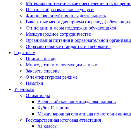
Материально техническое обеспечение и оснащеннос
Платные образовательные услуги
Финансово-хозяйственная деятельность
Вакантные места для приема (перевода) обучающих
Стипендии и меры поддержки обучающихся
Международное сотрудничество
Организация питания в образовательной организац
Образовательные стандарты и требования
Родителям
Прием в школу
Многодетным малоимущим семьям
Заказать справку
О температурном режиме
Памятки
Ученикам
Олимпиады
Всероссийская олимпиада школьников
Кубок Гагарина
Международная олимпиада по истории авиаци
Государственная итоговая аттестация
XI классы