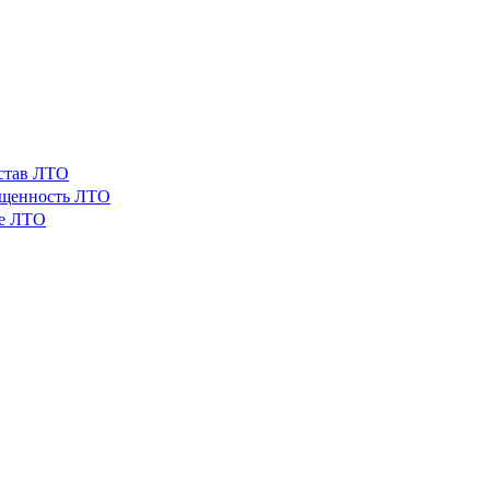
остав ЛТО
ащенность ЛТО
ые ЛТО