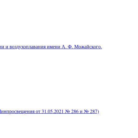
и и воздухоплавания имени А. Ф. Можайского.
нпросвещения от 31.05.2021 № 286 и № 287)