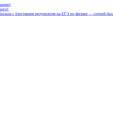
нанию!
ного!
илала с блестящим результатом на ЕГЭ по физике — сотней бал