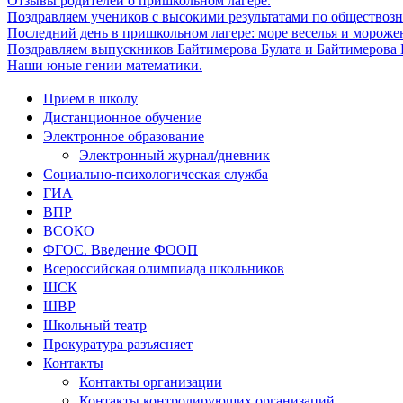
Отзывы родителей о пришкольном лагере.
Поздравляем учеников с высокими результатами по обществоз
Последний день в пришкольном лагере: море веселья и мороже
Поздравляем выпускников Байтимерова Булата и Байтимерова Б
Наши юные гении математики.
Прием в школу
Дистанционное обучение
Электронное образование
Электронный журнал/дневник
Социально-психологическая служба
ГИА
ВПР
ВСОКО
ФГОС. Введение ФООП
Всероссийская олимпиада школьников
ШСК
ШВР
Школьный театр
Прокуратура разъясняет
Контакты
Контакты организации
Контакты контролирующих организаций