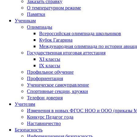
Заказать справку
О температурном режиме
Памятки
Ученикам
Олимпиады
Всероссийская олимпиада школьников
Кубок Гагарина
Международная олимпиада по истории авиаци
Государственная итоговая аттестация
XI классы
IX классы
Профильное обучение
Профориентация
Ученическое самоуправление
Спортивные секции, кружки
Телефон доверия
Учителям
Изменения в новых ФГОС НОО и ООО (приказы Ми
Конкурс Педагог года
Наставничество
Безопасность
Информационная безопасность