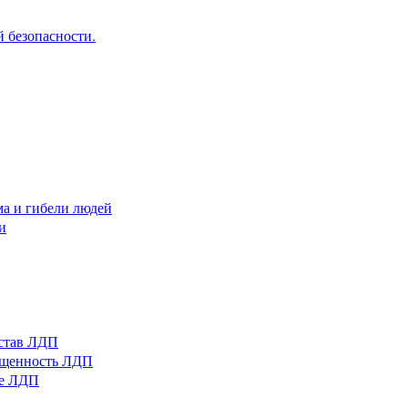
 безопасности.
ма и гибели людей
и
остав ЛДП
нащенность ЛДП
ые ЛДП