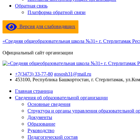
Обратная связь
Платформа обратной связи
Версия для слабовидящих
«Средняя общеобразовательная школа №31» г. Стерлитамак Ре
Официальный сайт организации
+7(3473) 33-77-80
gososh31@mail.ru
453100, Республика Башкортостан, г. Стерлитамак, ул.Ко
Главная страница
Сведения об образовательной организации
Основные сведения
Структура и органы управления образовательной о
Документы
Образование
Руководство
Педагогический состав