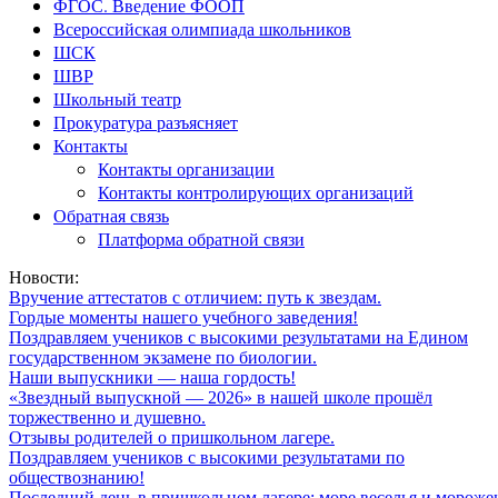
ФГОС. Введение ФООП
Всероссийская олимпиада школьников
ШСК
ШВР
Школьный театр
Прокуратура разъясняет
Контакты
Контакты организации
Контакты контролирующих организаций
Обратная связь
Платформа обратной связи
Новости:
Вручение аттестатов с отличием: путь к звездам.
Гордые моменты нашего учебного заведения!
Поздравляем учеников с высокими результатами на Едином
государственном экзамене по биологии.
Наши выпускники — наша гордость!
«Звездный выпускной — 2026» в нашей школе прошёл
торжественно и душевно.
Отзывы родителей о пришкольном лагере.
Поздравляем учеников с высокими результатами по
обществознанию!
Последний день в пришкольном лагере: море веселья и мороже