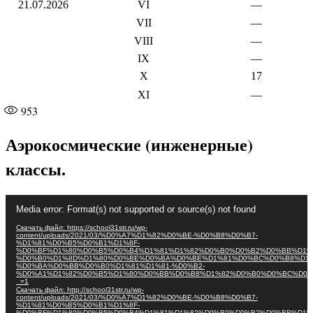
21.07.2026
VI
—
VII
—
VIII
—
IX
—
X
17
XI
—
953
Аэрокосмические (инженерные)
классы.
Видеоплеер
Media error: Format(s) not supported or source(s) not found
Скачать файл: https://school31str.ru/wp-
content/uploads/2021/03/%D0%A7%D1%82%D0%BE-%D0%B8%D0%B7-
%D1%81%D0%B5%D0%B1%D1%8F-
%D0%BF%D1%80%D0%B5%D0%B4%D1%81%D1%82%D0%B0%D0%B2%D0%BB%D1%
%D0%B0%D1%8D%D1%80%D0%BE%D0%BA%D0%BE%D1%81%D0%BC%D0%B8%D1%
%D0%BA%D0%BB%D0%B0%D1%81%D1%81-%D0%B2-
%D0%A1%D1%82%D0%B5%D1%80%D0%BB%D0%B8%D1%82%D0%B0%D0%BC%D0%
_=1
Скачать файл: http://school31str.ru/wp-
content/uploads/2021/03/%D0%A7%D1%82%D0%BE-%D0%B8%D0%B7-
%D1%81%D0%B5%D0%B1%D1%8F-
%D0%BF%D1%80%D0%B5%D0%B4%D1%81%D1%82%D0%B0%D0%B2%D0%BB%D1%