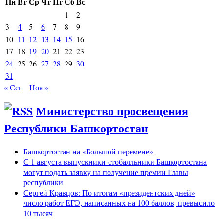
Пн
Вт
Ср
Чт
Пт
Сб
Вс
1
2
3
4
5
6
7
8
9
10
11
12
13
14
15
16
17
18
19
20
21
22
23
24
25
26
27
28
29
30
31
« Сен
Ноя »
Министерство просвещения
Республики Башкортостан
Башкортостан на «Большой перемене»
С 1 августа выпускники-стобалльники Башкортостана
могут подать заявку на получение премии Главы
республики
Сергей Кравцов: По итогам «президентских дней»
число работ ЕГЭ, написанных на 100 баллов, превысило
10 тысяч