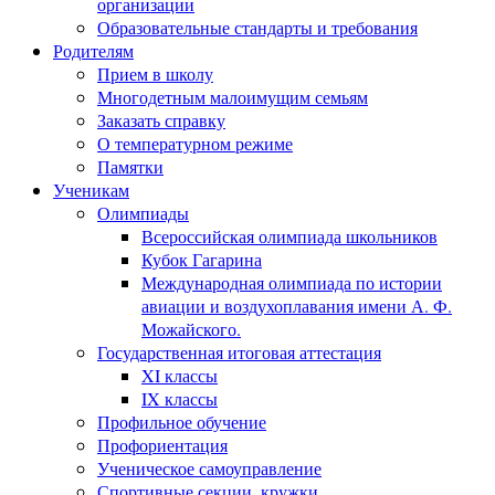
организации
Образовательные стандарты и требования
Родителям
Прием в школу
Многодетным малоимущим семьям
Заказать справку
О температурном режиме
Памятки
Ученикам
Олимпиады
Всероссийская олимпиада школьников
Кубок Гагарина
Международная олимпиада по истории
авиации и воздухоплавания имени А. Ф.
Можайского.
Государственная итоговая аттестация
XI классы
IX классы
Профильное обучение
Профориентация
Ученическое самоуправление
Спортивные секции, кружки