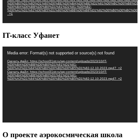
%D0%B0%D1%8D%D1%80%D0%BE%D0%BA%D0%BE%D1%81%D0%BC%D0%B8%D1%
%D0%BA%D0%BB%D0%B0%D1%81%D1%81-%D0%B2-
%D0%A1%D1%82%D0%B5%D1%80%D0%BB%D0%B8%D1%82%D0%B0%D0%BC%D0%
_=1
IT-класс Уфанет
Видеоплеер
Media error: Format(s) not supported or source(s) not found
Скачать файл: https://school31str.ru/wp-content/uploads/2023/10/IT-
%D0%BA%D0%BB%D0%B0%D1%81%D1%81-
%D0%A3%D1%84%D0%B0%D0%BD%D0%B5%D1%82-12.10.2023.mp4?_=2
Скачать файл: https://school31str.ru/wp-content/uploads/2023/10/IT-
%D0%BA%D0%BB%D0%B0%D1%81%D1%81-
%D0%A3%D1%84%D0%B0%D0%BD%D0%B5%D1%82-12.10.2023.mp4?_=2
О проекте аэрокосмическая школа