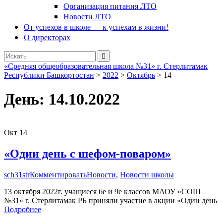
Организация питания ЛТО
Новости ЛТО
От успехов в школе — к успехам в жизни!
О директорах
Поиск
для:
«Средняя общеобразовательная школа №31» г. Стерлитамак
Республики Башкортостан
>
2022
>
Октябрь
>
14
День:
14.10.2022
Окт
14
«Один день с шефом-поваром»
sch31str
Комментировать
Новости
,
Новости школы
13 октября 2022г. учащиеся 6е и 9е классов МАОУ «СОШ
№31» г. Стерлитамак РБ приняли участие в акции «Один день
Подробнее