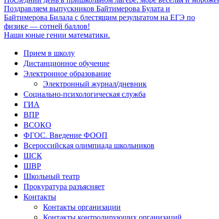
Поздравляем выпускников Байтимерова Булата и
Байтимерова Билала с блестящим результатом на ЕГЭ по
физике — сотней баллов!
Наши юные гении математики.
Прием в школу
Дистанционное обучение
Электронное образование
Электронный журнал/дневник
Социально-психологическая служба
ГИА
ВПР
ВСОКО
ФГОС. Введение ФООП
Всероссийская олимпиада школьников
ШСК
ШВР
Школьный театр
Прокуратура разъясняет
Контакты
Контакты организации
Контакты контролирующих организаций