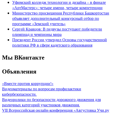
Уфимский колледж технологии и дизайна – в финале
«АртМастерс»: четыре имени, четыре компетенции
Министерство просвещения Республики Башкортостан
объявляет дополнительный конкурсный отбор по
программе «Земский учитель»
Сергей Кравцов: В педвузы поступают победители
олимпиад и чемпионы мира
Президент России утвердил Основы государственной
политики РФ в сфере кадетского образования
Мы ВКонтакте
Объявления
«Вместе против коррупции!»
Видеоматериалы по вопросам профилактики
кибербезопасности.
Видеоролики по безопасности дорожного движения для
различных категорий участников движения.
VII Всероссийская онлайн-конференция «Августовка Учи.ру