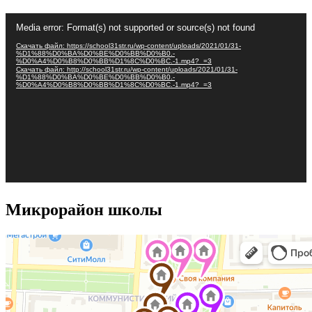
Видеоплеер
Media error: Format(s) not supported or source(s) not found
Скачать файл: https://school31str.ru/wp-content/uploads/2021/01/31-
%D1%88%D0%BA%D0%BE%D0%BB%D0%B0.-
%D0%A4%D0%B8%D0%BB%D1%8C%D0%BC.-1.mp4?_=3
Скачать файл: http://school31str.ru/wp-content/uploads/2021/01/31-
%D1%88%D0%BA%D0%BE%D0%BB%D0%B0.-
%D0%A4%D0%B8%D0%BB%D1%8C%D0%BC.-1.mp4?_=3
Микрорайон школы