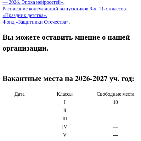
— 2026. Эпоха нейросетей».
Расписание консультаций выпускников 9-х, 11-х классов.
«Праздник детства».
Фонд «Защитники Отечества».
Вы можете оставить мнение о нашей
организации.
Вакантные места на 2026-2027 уч. год:
Дата
Классы
Свободные места
I
10
II
—
III
—
IV
—
V
—