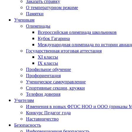
Заказать справку
О температурном режиме
Памятки
Ученикам
Олимпиады
Всероссийская олимпиада школьников
Кубок Гагарина
Международная олимпиада по истории авиаци
Государственная итоговая аттестация
XI классы
IX классы
Профильное обучение
Профориентация
Ученическое самоуправление
Спортивные секции, кружки
Телефон доверия
Учителям
Изменения в новых ФГОС НОО и ООО (приказы Ми
Конкурс Педагог года
Наставничество
Безопасность
Информационная безопасность