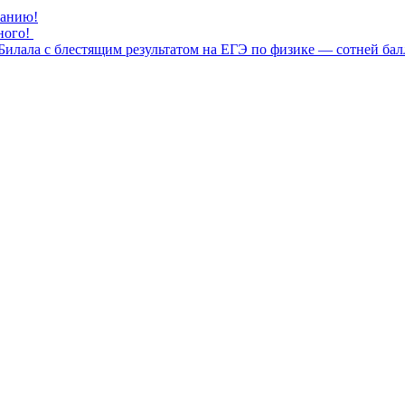
нанию!
ного!
илала с блестящим результатом на ЕГЭ по физике — сотней бал