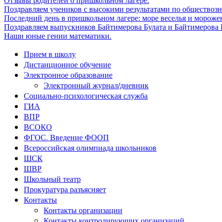
Отзывы родителей о пришкольном лагере.
Поздравляем учеников с высокими результатами по обществоз
Последний день в пришкольном лагере: море веселья и мороже
Поздравляем выпускников Байтимерова Булата и Байтимерова Б
Наши юные гении математики.
Прием в школу
Дистанционное обучение
Электронное образование
Электронный журнал/дневник
Социально-психологическая служба
ГИА
ВПР
ВСОКО
ФГОС. Введение ФООП
Всероссийская олимпиада школьников
ШСК
ШВР
Школьный театр
Прокуратура разъясняет
Контакты
Контакты организации
Контакты контролирующих организаций