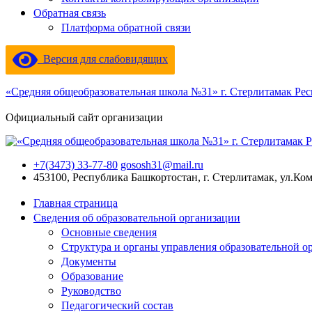
Обратная связь
Платформа обратной связи
Версия для слабовидящих
«Средняя общеобразовательная школа №31» г. Стерлитамак Ре
Официальный сайт организации
+7(3473) 33-77-80
gososh31@mail.ru
453100, Республика Башкортостан, г. Стерлитамак, ул.Ко
Главная страница
Сведения об образовательной организации
Основные сведения
Структура и органы управления образовательной о
Документы
Образование
Руководство
Педагогический состав