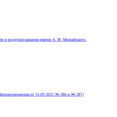
и и воздухоплавания имени А. Ф. Можайского.
нпросвещения от 31.05.2021 № 286 и № 287)