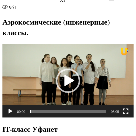
XI
—
951
Аэрокосмические (инженерные)
классы.
Видеоплеер
00:00
03:05
IT-класс Уфанет