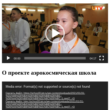
Видеоплеер
00:00
04:17
О проекте аэрокосмическая школа
Видеоплеер
Media error: Format(s) not supported or source(s) not found
Скачать файл: https://school31str.ru/wp-content/uploads/2021/01/31-
%D1%88%D0%BA%D0%BE%D0%BB%D0%B0.-
%D0%A4%D0%B8%D0%BB%D1%8C%D0%BC.-1.mp4?_=3
Скачать файл: http://school31str.ru/wp-content/uploads/2021/01/31-
%D1%88%D0%BA%D0%BE%D0%BB%D0%B0.-
%D0%A4%D0%B8%D0%BB%D1%8C%D0%BC.-1.mp4?_=3