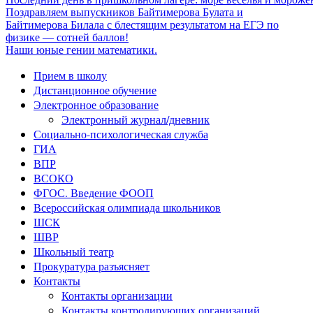
Поздравляем выпускников Байтимерова Булата и
Байтимерова Билала с блестящим результатом на ЕГЭ по
физике — сотней баллов!
Наши юные гении математики.
Прием в школу
Дистанционное обучение
Электронное образование
Электронный журнал/дневник
Социально-психологическая служба
ГИА
ВПР
ВСОКО
ФГОС. Введение ФООП
Всероссийская олимпиада школьников
ШСК
ШВР
Школьный театр
Прокуратура разъясняет
Контакты
Контакты организации
Контакты контролирующих организаций