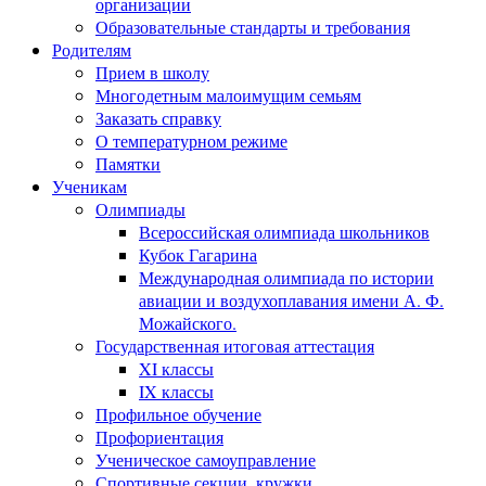
организации
Образовательные стандарты и требования
Родителям
Прием в школу
Многодетным малоимущим семьям
Заказать справку
О температурном режиме
Памятки
Ученикам
Олимпиады
Всероссийская олимпиада школьников
Кубок Гагарина
Международная олимпиада по истории
авиации и воздухоплавания имени А. Ф.
Можайского.
Государственная итоговая аттестация
XI классы
IX классы
Профильное обучение
Профориентация
Ученическое самоуправление
Спортивные секции, кружки