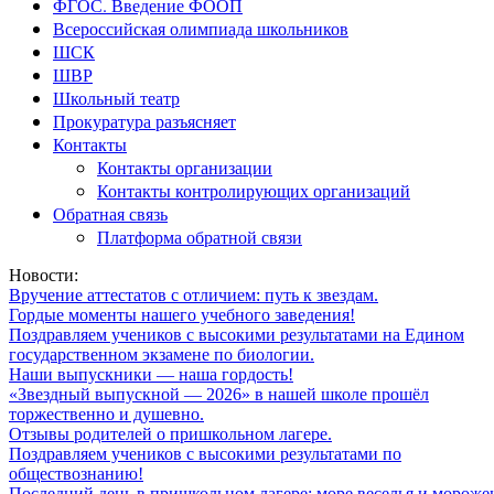
ФГОС. Введение ФООП
Всероссийская олимпиада школьников
ШСК
ШВР
Школьный театр
Прокуратура разъясняет
Контакты
Контакты организации
Контакты контролирующих организаций
Обратная связь
Платформа обратной связи
Новости:
Вручение аттестатов с отличием: путь к звездам.
Гордые моменты нашего учебного заведения!
Поздравляем учеников с высокими результатами на Едином
государственном экзамене по биологии.
Наши выпускники — наша гордость!
«Звездный выпускной — 2026» в нашей школе прошёл
торжественно и душевно.
Отзывы родителей о пришкольном лагере.
Поздравляем учеников с высокими результатами по
обществознанию!
Последний день в пришкольном лагере: море веселья и мороже