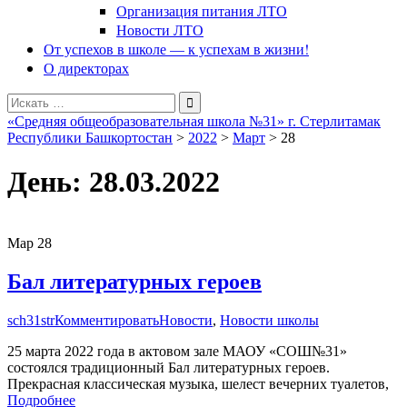
Организация питания ЛТО
Новости ЛТО
От успехов в школе — к успехам в жизни!
О директорах
Поиск
для:
«Средняя общеобразовательная школа №31» г. Стерлитамак
Республики Башкортостан
>
2022
>
Март
>
28
День:
28.03.2022
Мар
28
Бал литературных героев
sch31str
Комментировать
Новости
,
Новости школы
25 марта 2022 года в актовом зале МАОУ «СОШ№31»
состоялся традиционный Бал литературных героев.
Прекрасная классическая музыка, шелест вечерних туалетов,
Подробнее