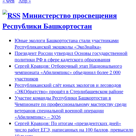
« Фев
Апр »
Министерство просвещения
Республики Башкортостан
Юные экологи Башкортостана стали участниками
Республиканской экошколы «ЭкоЗнайка»
Президент России утвердил Основы государственной
политики РФ в сфере кадетского образования
Сергей Кравцов: Отборочный этап Национального
чемпионата «Абилимпикс» объединил более 2 000
участников
Республиканский слёт юных экологов и лесоводов
«ЭКОбратство» прошёл в Стерлибашевском районе
Участие команды Республики Башкортостан в
Чемпионате по профессиональному мастерству среди
ветеранов специальной военной операции
«Абилимпикс» – 2026
Сергей Кравцов: По итогам «президентских дней»
число работ ЕГЭ, написанных на 100 баллов, превысило
10 тысяч