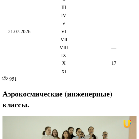
III
—
IV
—
V
—
21.07.2026
VI
—
VII
—
VIII
—
IX
—
X
17
XI
—
951
Аэрокосмические (инженерные)
классы.
Видеоплеер