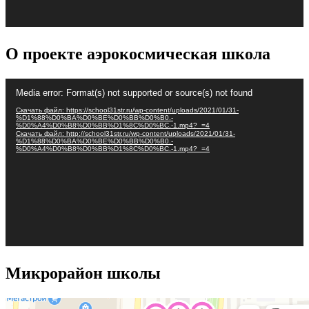
О проекте аэрокосмическая школа
Видеоплеер
Media error: Format(s) not supported or source(s) not found
Скачать файл: https://school31str.ru/wp-content/uploads/2021/01/31-
%D1%88%D0%BA%D0%BE%D0%BB%D0%B0.-
%D0%A4%D0%B8%D0%BB%D1%8C%D0%BC.-1.mp4?_=4
Скачать файл: http://school31str.ru/wp-content/uploads/2021/01/31-
%D1%88%D0%BA%D0%BE%D0%BB%D0%B0.-
%D0%A4%D0%B8%D0%BB%D1%8C%D0%BC.-1.mp4?_=4
Микрорайон школы