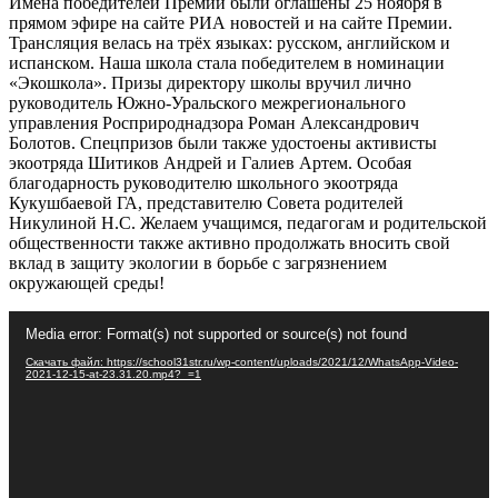
Имена победителей Премии были оглашены 25 ноября в
прямом эфире на сайте РИА новостей и на сайте Премии.
Трансляция велась на трёх языках:
русском, английском и
испанском. Наша школа стала победителем в номинации
«Экошкола». Призы директору школы вручил лично
руководитель Южно-Уральского межрегионального
управления Росприроднадзора Роман Александрович
Болотов. Спецпризов были также удостоены активисты
экоотряда Шитиков Андрей и Галиев Артем. Особая
благодарность руководителю школьного экоотряда
Кукушбаевой ГА, представителю Совета родителей
Никулиной Н.С. Желаем учащимся, педагогам и родительской
общественности также активно продолжать вносить свой
вклад в защиту экологии в борьбе с загрязнением
окружающей среды!
Видеоплеер
Media error: Format(s) not supported or source(s) not found
Скачать файл: https://school31str.ru/wp-content/uploads/2021/12/WhatsApp-Video-
2021-12-15-at-23.31.20.mp4?_=1