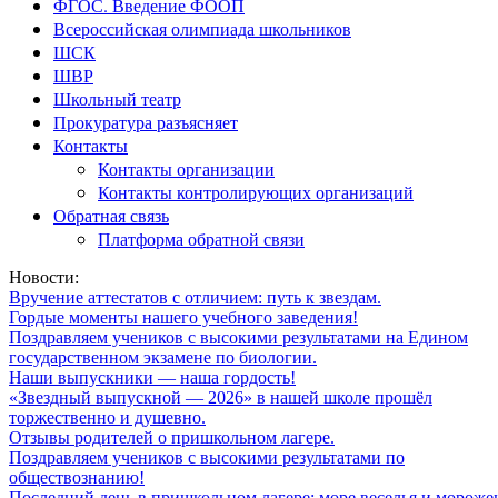
ФГОС. Введение ФООП
Всероссийская олимпиада школьников
ШСК
ШВР
Школьный театр
Прокуратура разъясняет
Контакты
Контакты организации
Контакты контролирующих организаций
Обратная связь
Платформа обратной связи
Новости:
Вручение аттестатов с отличием: путь к звездам.
Гордые моменты нашего учебного заведения!
Поздравляем учеников с высокими результатами на Едином
государственном экзамене по биологии.
Наши выпускники — наша гордость!
«Звездный выпускной — 2026» в нашей школе прошёл
торжественно и душевно.
Отзывы родителей о пришкольном лагере.
Поздравляем учеников с высокими результатами по
обществознанию!
Последний день в пришкольном лагере: море веселья и мороже