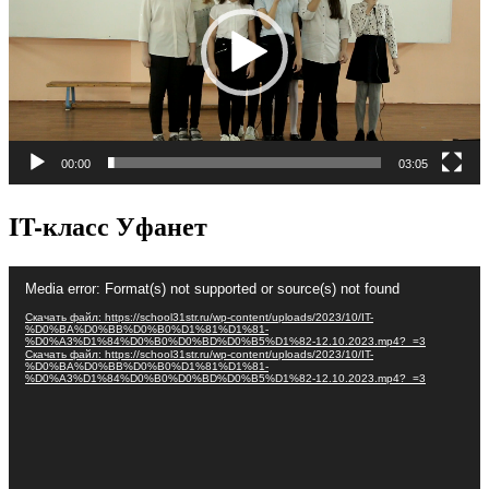
00:00
03:05
IT-класс Уфанет
Видеоплеер
Media error: Format(s) not supported or source(s) not found
Скачать файл: https://school31str.ru/wp-content/uploads/2023/10/IT-
%D0%BA%D0%BB%D0%B0%D1%81%D1%81-
%D0%A3%D1%84%D0%B0%D0%BD%D0%B5%D1%82-12.10.2023.mp4?_=3
Скачать файл: https://school31str.ru/wp-content/uploads/2023/10/IT-
%D0%BA%D0%BB%D0%B0%D1%81%D1%81-
%D0%A3%D1%84%D0%B0%D0%BD%D0%B5%D1%82-12.10.2023.mp4?_=3