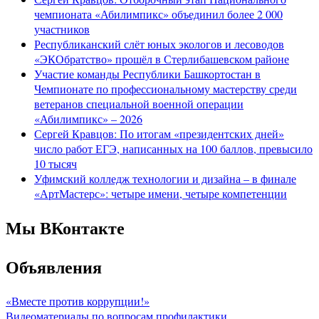
чемпионата «Абилимпикс» объединил более 2 000
участников
Республиканский слёт юных экологов и лесоводов
«ЭКОбратство» прошёл в Стерлибашевском районе
Участие команды Республики Башкортостан в
Чемпионате по профессиональному мастерству среди
ветеранов специальной военной операции
«Абилимпикс» – 2026
Сергей Кравцов: По итогам «президентских дней»
число работ ЕГЭ, написанных на 100 баллов, превысило
10 тысяч
Уфимский колледж технологии и дизайна – в финале
«АртМастерс»: четыре имени, четыре компетенции
Мы ВКонтакте
Объявления
«Вместе против коррупции!»
Видеоматериалы по вопросам профилактики