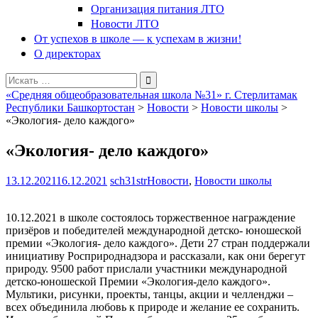
Организация питания ЛТО
Новости ЛТО
От успехов в школе — к успехам в жизни!
О директорах
Поиск
для:
«Средняя общеобразовательная школа №31» г. Стерлитамак
Республики Башкортостан
>
Новости
>
Новости школы
>
«Экология- дело каждого»
«Экология- дело каждого»
13.12.2021
16.12.2021
sch31str
Новости
,
Новости школы
10.12.2021 в школе состоялось торжественное награждение
призёров и победителей международной детско- юношеской
премии «Экология- дело каждого». Дети 27 стран поддержали
инициативу Росприроднадзора и рассказали, как они берегут
природу. 9500 работ прислали участники международной
детско-юношеской Премии «Экология-дело каждого».
Мультики, рисунки, проекты, танцы, акции и челленджи –
всех объединила любовь к природе и желание ее сохранить.