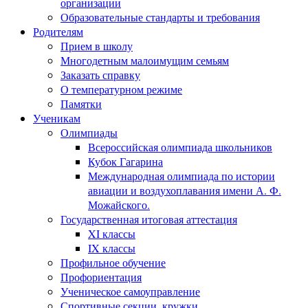
организации
Образовательные стандарты и требования
Родителям
Прием в школу
Многодетным малоимущим семьям
Заказать справку
О температурном режиме
Памятки
Ученикам
Олимпиады
Всероссийская олимпиада школьников
Кубок Гагарина
Международная олимпиада по истории
авиации и воздухоплавания имени А. Ф.
Можайского.
Государственная итоговая аттестация
XI классы
IX классы
Профильное обучение
Профориентация
Ученическое самоуправление
Спортивные секции, кружки