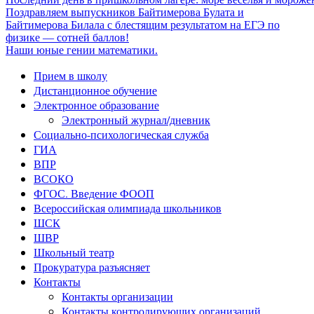
Поздравляем выпускников Байтимерова Булата и
Байтимерова Билала с блестящим результатом на ЕГЭ по
физике — сотней баллов!
Наши юные гении математики.
Прием в школу
Дистанционное обучение
Электронное образование
Электронный журнал/дневник
Социально-психологическая служба
ГИА
ВПР
ВСОКО
ФГОС. Введение ФООП
Всероссийская олимпиада школьников
ШСК
ШВР
Школьный театр
Прокуратура разъясняет
Контакты
Контакты организации
Контакты контролирующих организаций