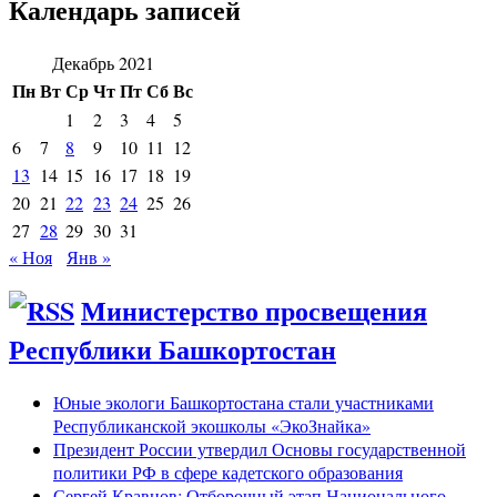
Календарь записей
Декабрь 2021
Пн
Вт
Ср
Чт
Пт
Сб
Вс
1
2
3
4
5
6
7
8
9
10
11
12
13
14
15
16
17
18
19
20
21
22
23
24
25
26
27
28
29
30
31
« Ноя
Янв »
Министерство просвещения
Республики Башкортостан
Юные экологи Башкортостана стали участниками
Республиканской экошколы «ЭкоЗнайка»
Президент России утвердил Основы государственной
политики РФ в сфере кадетского образования
Сергей Кравцов: Отборочный этап Национального