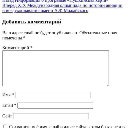
Навигация
Назад
Информация о программе «Пушкинская карта»
запись:
Следующая
Вперед
XIX Международная олимпиада по истории авиации
по
запись:
и воздухоплавания имени А.Ф Можайского
записям
Добавить комментарий
Ваш адрес email не будет опубликован.
Обязательные поля
помечены
*
Комментарий
*
Имя
*
Email
*
Сайт
Сохранить моё имя, email и адрес сайта в этом браузере для