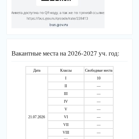
Вакантные места на 2026-2027 уч. год:
Дата
Классы
Свободные места
I
10
II
—
III
—
IV
—
V
—
21.07.2026
VI
—
VII
—
VIII
—