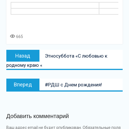
665
Навигация
Предыдущая
Назад
Этносуббота «С любовью к
по
запись:
родному краю «
записям
Следующая
Вперед
#РДШ с Днем рождения!
запись:
Добавить комментарий
Ваш адрес email не будет опубликован.
Обязательные поля