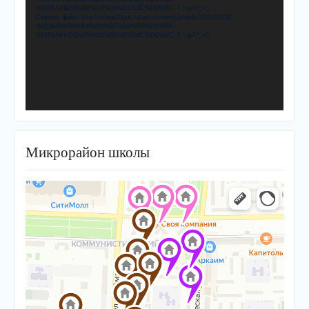
%D0%A4%D0%B8%D0%BB%D1%8C%D0%BC.-1.mp4?_=3
Скачать файл: http://school31str.ru/wp-content/uploads/2021/01/31-
%D1%88%D0%BA%D0%BE%D0%BB%D0%B0.-
%D0%A4%D0%B8%D0%BB%D1%8C%D0%BC.-1.mp4?_=3
Микрорайон школы