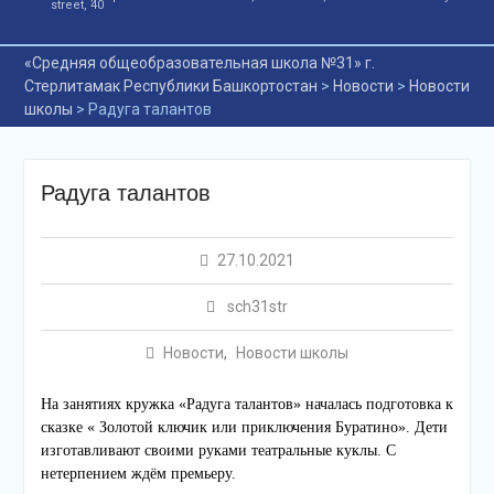
street, 40
по обществознанию!
Последний день в пришкольном лагере: море ве
«Средняя общеобразовательная школа №31» г.
Поздравляем
Стерлитамак Республики Башкортостан
выпускников
>
Новости
>
Новости
школы
>
Радуга талантов
Байтимерова Булата и
Байтимерова Билала с
блестящим результатом
на ЕГЭ по физике —
Радуга талантов
сотней баллов!
Наши юные гении
математики.
27.10.2021
sch31str
Новости
,
Новости школы
На занятиях кружка «Радуга талантов» началась подготовка к
сказке « Золотой ключик или приключения Буратино». Дети
изготавливают своими руками театральные куклы. С
нетерпением ждём премьеру.