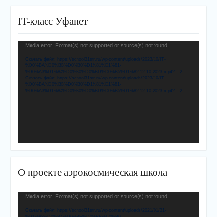
IT-класс Уфанет
Видеоплеер
Media error: Format(s) not supported or source(s) not found
Скачать файл: https://school31str.ru/wp-content/uploads/2023/10/IT-
%D0%BA%D0%BB%D0%B0%D1%81%D1%81-
%D0%A3%D1%84%D0%B0%D0%BD%D0%B5%D1%82-12.10.2023.mp4?_=2
Скачать файл: https://school31str.ru/wp-content/uploads/2023/10/IT-
%D0%BA%D0%BB%D0%B0%D1%81%D1%81-
%D0%A3%D1%84%D0%B0%D0%BD%D0%B5%D1%82-12.10.2023.mp4?_=2
О проекте аэрокосмическая школа
Видеоплеер
Media error: Format(s) not supported or source(s) not found
Скачать файл: https://school31str.ru/wp-content/uploads/2021/01/31-
%D1%88%D0%BA%D0%BE%D0%BB%D0%B0.-