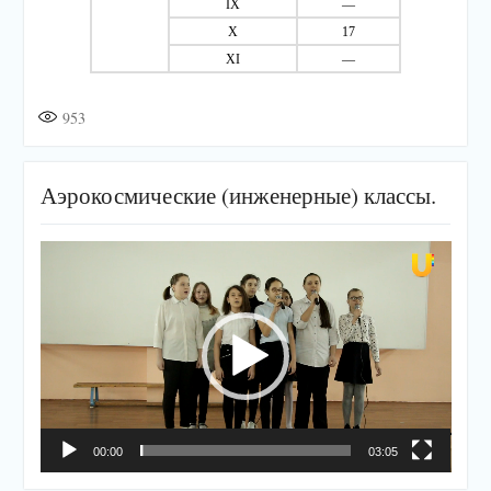
IX
—
X
17
XI
—
953
Аэрокосмические (инженерные) классы.
Видеоплеер
00:00
03:05