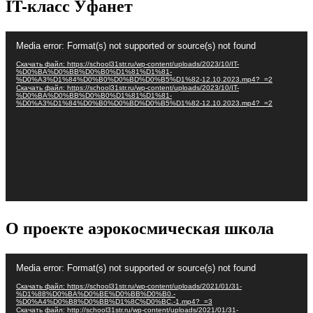
IT-класс Уфанет
Видеоплеер
Media error: Format(s) not supported or source(s) not found
Скачать файл: https://school31str.ru/wp-content/uploads/2023/10/IT-
%D0%BA%D0%BB%D0%B0%D1%81%D1%81-
%D0%A3%D1%84%D0%B0%D0%BD%D0%B5%D1%82-12.10.2023.mp4?_=2
Скачать файл: https://school31str.ru/wp-content/uploads/2023/10/IT-
%D0%BA%D0%BB%D0%B0%D1%81%D1%81-
%D0%A3%D1%84%D0%B0%D0%BD%D0%B5%D1%82-12.10.2023.mp4?_=2
О проекте аэрокосмическая школа
Видеоплеер
Media error: Format(s) not supported or source(s) not found
Скачать файл: https://school31str.ru/wp-content/uploads/2021/01/31-
%D1%88%D0%BA%D0%BE%D0%BB%D0%B0.-
%D0%A4%D0%B8%D0%BB%D1%8C%D0%BC.-1.mp4?_=3
Скачать файл: http://school31str.ru/wp-content/uploads/2021/01/31-