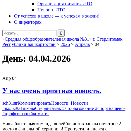
Организация питания ЛТО
Новости ЛТО
От успехов в школе — к успехам в жизни!
О директорах
Поиск
для:
«Средняя общеобразовательная школа №31» г. Стерлитамак
Республики Башкортостан
>
2026
>
Апрель
>
04
День:
04.04.2026
Апр
04
У нас очень приятная новость.
sch31str
Комментировать
Новости
,
Новости
школы
#31школаСтерлитамак #strобразование #спортнашевсе
#профсоюзныйкомитет
Наша блестящая команда волейболистов заняла почетное 2
место в финальной серии игр! Пропустили вперед с