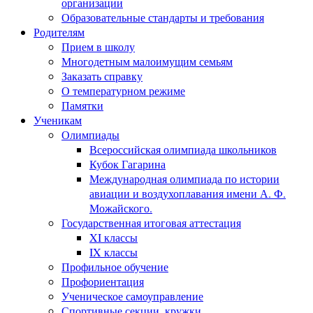
организации
Образовательные стандарты и требования
Родителям
Прием в школу
Многодетным малоимущим семьям
Заказать справку
О температурном режиме
Памятки
Ученикам
Олимпиады
Всероссийская олимпиада школьников
Кубок Гагарина
Международная олимпиада по истории
авиации и воздухоплавания имени А. Ф.
Можайского.
Государственная итоговая аттестация
XI классы
IX классы
Профильное обучение
Профориентация
Ученическое самоуправление
Спортивные секции, кружки