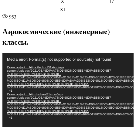
X
17
XI
—
953
Аэрокосмические (инженерные)
классы.
Видеоплеер
Media error: Format(s) not supported or source(s) not found
Скачать файл: https://school31str.ru/wp-
content/uploads/2021/03/%D0%A7%D1%82%D0%BE-%D0%B8%D0%B7-
%D1%81%D0%B5%D0%B1%D1%8F-
%D0%BF%D1%80%D0%B5%D0%B4%D1%81%D1%82%D0%B0%D0%B2%D0%BB%D1%
%D0%B0%D1%8D%D1%80%D0%BE%D0%BA%D0%BE%D1%81%D0%BC%D0%B8%D1%
%D0%BA%D0%BB%D0%B0%D1%81%D1%81-%D0%B2-
%D0%A1%D1%82%D0%B5%D1%80%D0%BB%D0%B8%D1%82%D0%B0%D0%BC%D0%
_=1
Скачать файл: http://school31str.ru/wp-
content/uploads/2021/03/%D0%A7%D1%82%D0%BE-%D0%B8%D0%B7-
%D1%81%D0%B5%D0%B1%D1%8F-
%D0%BF%D1%80%D0%B5%D0%B4%D1%81%D1%82%D0%B0%D0%B2%D0%BB%D1%
%D0%B0%D1%8D%D1%80%D0%BE%D0%BA%D0%BE%D1%81%D0%BC%D0%B8%D1%
%D0%BA%D0%BB%D0%B0%D1%81%D1%81-%D0%B2-
%D0%A1%D1%82%D0%B5%D1%80%D0%BB%D0%B8%D1%82%D0%B0%D0%BC%D0%
_=1