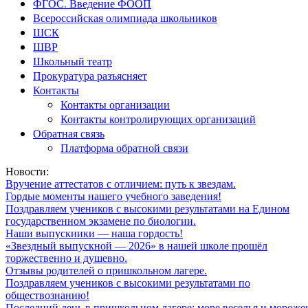
ФГОС. Введение ФООП
Всероссийская олимпиада школьников
ШСК
ШВР
Школьный театр
Прокуратура разъясняет
Контакты
Контакты организации
Контакты контролирующих организаций
Обратная связь
Платформа обратной связи
Новости:
Вручение аттестатов с отличием: путь к звездам.
Гордые моменты нашего учебного заведения!
Поздравляем учеников с высокими результатами на Едином
государственном экзамене по биологии.
Наши выпускники — наша гордость!
«Звездный выпускной — 2026» в нашей школе прошёл
торжественно и душевно.
Отзывы родителей о пришкольном лагере.
Поздравляем учеников с высокими результатами по
обществознанию!
Последний день в пришкольном лагере: море веселья и мороже