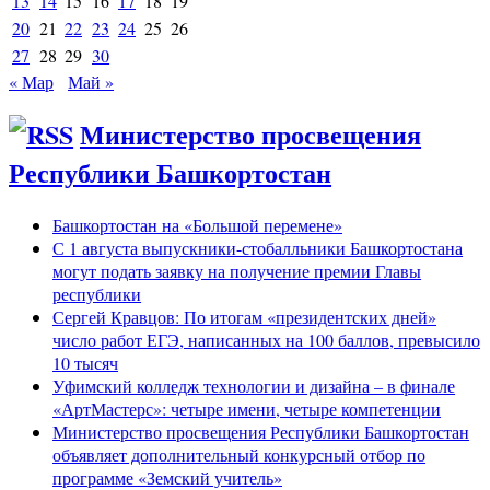
13
14
15
16
17
18
19
20
21
22
23
24
25
26
27
28
29
30
« Мар
Май »
Министерство просвещения
Республики Башкортостан
Башкортостан на «Большой перемене»
С 1 августа выпускники-стобалльники Башкортостана
могут подать заявку на получение премии Главы
республики
Сергей Кравцов: По итогам «президентских дней»
число работ ЕГЭ, написанных на 100 баллов, превысило
10 тысяч
Уфимский колледж технологии и дизайна – в финале
«АртМастерс»: четыре имени, четыре компетенции
Министерство просвещения Республики Башкортостан
объявляет дополнительный конкурсный отбор по
программе «Земский учитель»