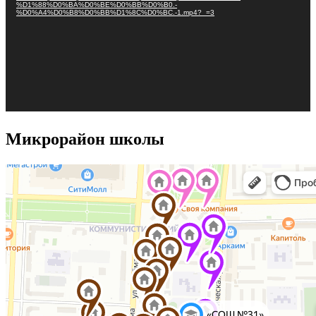
%D1%88%D0%BA%D0%BE%D0%BB%D0%B0.-
%D0%A4%D0%B8%D0%BB%D1%8C%D0%BC.-1.mp4?_=3
Микрорайон школы