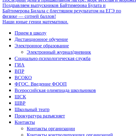
Поздравляем выпускников Байтимерова Булата и
Байтимерова Билала с блестящим результатом на ЕГЭ по
физике — сотней баллов!
Наши юные гении математики.
Прием в школу
Дистанционное обучение
Электронное образование
Электронный журнал/дневник
Социально-психологическая служба
ГИА
ВПР
ВСОКО
ФГОС. Введение ФООП
Всероссийская олимпиада школьников
ШСК
ШВР
Школьный театр
Прокуратура разъясняет
Контакты
Контакты организации
Контакты контролирующих организаций