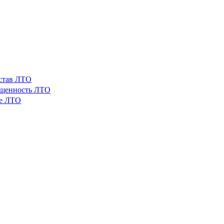
остав ЛТО
ащенность ЛТО
ые ЛТО