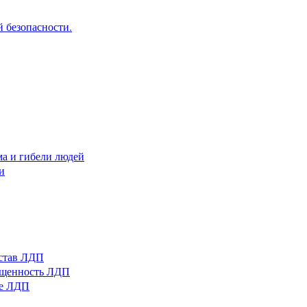
 безопасности.
ма и гибели людей
и
остав ЛДП
нащенность ЛДП
ые ЛДП