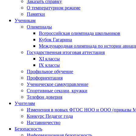
Заказать справку
О температурном режиме
Памятки
Ученикам
Олимпиады
Всероссийская олимпиада школьников
Кубок Гагарина
Международная олимпиада по истории авиаци
Государственная итоговая аттестация
XI классы
IX классы
Профильное обучение
Профориентация
Ученическое самоуправление
Спортивные секции, кружки
Телефон доверия
Учителям
Изменения в новых ФГОС НОО и ООО (приказы Ми
Конкурс Педагог года
Наставничество
Безопасность
Информационная безопасность