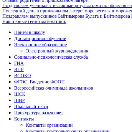
Отзывы родителей о пришкольном лагере.
Поздравляем учеников с высокими результатами по обществоз
Последний день в пришкольном лагере: море веселья и мороже
Поздравляем выпускников Байтимерова Булата и Байтимерова Б
Наши юные гении математики.
Прием в школу
Дистанционное обучение
Электронное образование
Электронный журнал/дневник
Социально-психологическая служба
ГИА
ВПР
ВСОКО
ФГОС. Введение ФООП
Всероссийская олимпиада школьников
ШСК
ШВР
Школьный театр
Прокуратура разъясняет
Контакты
Контакты организации
Контакты контролирующих организаций