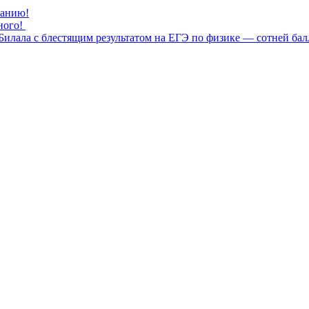
нанию!
ного!
илала с блестящим результатом на ЕГЭ по физике — сотней бал