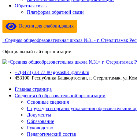
Обратная связь
Платформа обратной связи
Версия для слабовидящих
«Средняя общеобразовательная школа №31» г. Стерлитамак Ре
Официальный сайт организации
+7(3473) 33-77-80
gososh31@mail.ru
453100, Республика Башкортостан, г. Стерлитамак, ул.Ко
Главная страница
Сведения об образовательной организации
Основные сведения
Структура и органы управления образовательной о
Документы
Образование
Руководство
Педагогический состав