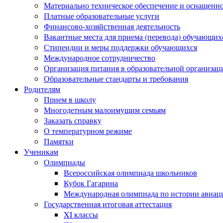
Материально техническое обеспечение и оснащеннос
Платные образовательные услуги
Финансово-хозяйственная деятельность
Вакантные места для приема (перевода) обучающих
Стипендии и меры поддержки обучающихся
Международное сотрудничество
Организация питания в образовательной организац
Образовательные стандарты и требования
Родителям
Прием в школу
Многодетным малоимущим семьям
Заказать справку
О температурном режиме
Памятки
Ученикам
Олимпиады
Всероссийская олимпиада школьников
Кубок Гагарина
Международная олимпиада по истории авиаци
Государственная итоговая аттестация
XI классы