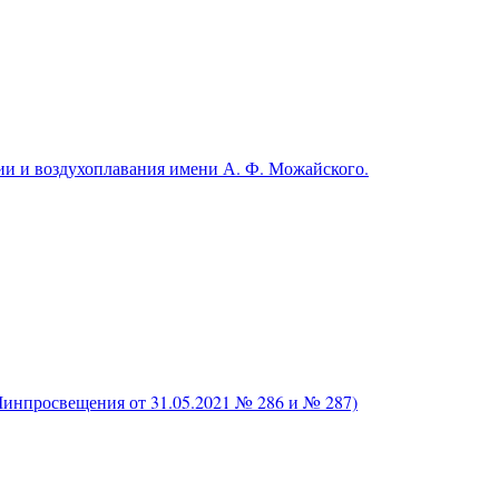
и и воздухоплавания имени А. Ф. Можайского.
нпросвещения от 31.05.2021 № 286 и № 287)