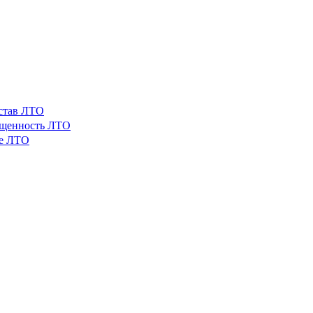
остав ЛТО
ащенность ЛТО
ые ЛТО