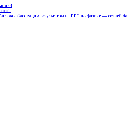
нанию!
ного!
илала с блестящим результатом на ЕГЭ по физике — сотней бал