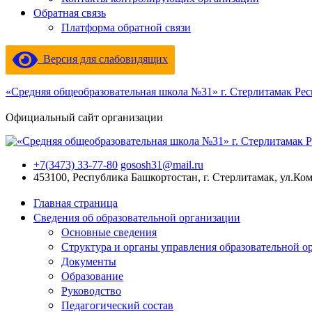
Обратная связь
Платформа обратной связи
Версия для слабовидящих
«Средняя общеобразовательная школа №31» г. Стерлитамак Ре
Официальный сайт организации
+7(3473) 33-77-80
gososh31@mail.ru
453100, Республика Башкортостан, г. Стерлитамак, ул.Ко
Главная страница
Сведения об образовательной организации
Основные сведения
Структура и органы управления образовательной о
Документы
Образование
Руководство
Педагогический состав