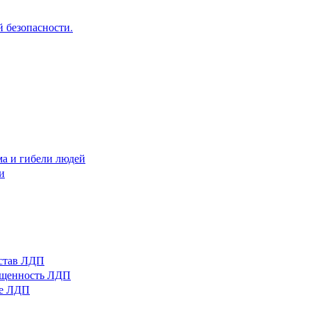
 безопасности.
ма и гибели людей
и
остав ЛДП
нащенность ЛДП
ые ЛДП