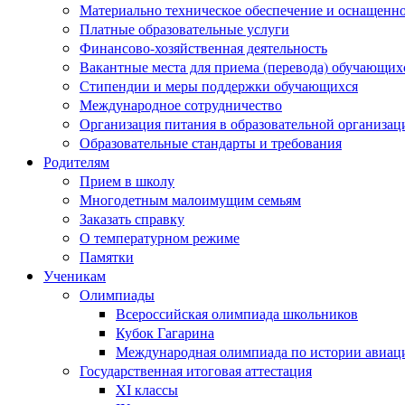
Материально техническое обеспечение и оснащеннос
Платные образовательные услуги
Финансово-хозяйственная деятельность
Вакантные места для приема (перевода) обучающих
Стипендии и меры поддержки обучающихся
Международное сотрудничество
Организация питания в образовательной организац
Образовательные стандарты и требования
Родителям
Прием в школу
Многодетным малоимущим семьям
Заказать справку
О температурном режиме
Памятки
Ученикам
Олимпиады
Всероссийская олимпиада школьников
Кубок Гагарина
Международная олимпиада по истории авиаци
Государственная итоговая аттестация
XI классы