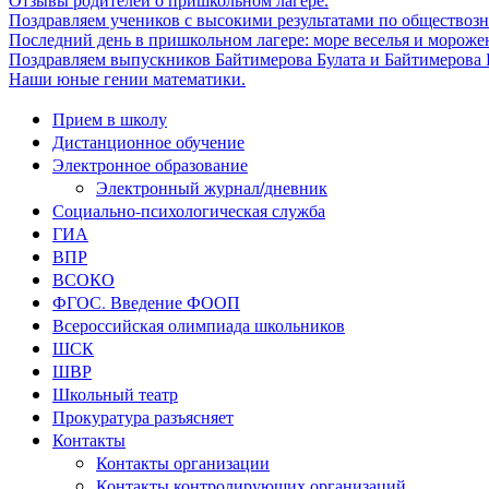
Отзывы родителей о пришкольном лагере.
Поздравляем учеников с высокими результатами по обществоз
Последний день в пришкольном лагере: море веселья и мороже
Поздравляем выпускников Байтимерова Булата и Байтимерова Б
Наши юные гении математики.
Прием в школу
Дистанционное обучение
Электронное образование
Электронный журнал/дневник
Социально-психологическая служба
ГИА
ВПР
ВСОКО
ФГОС. Введение ФООП
Всероссийская олимпиада школьников
ШСК
ШВР
Школьный театр
Прокуратура разъясняет
Контакты
Контакты организации
Контакты контролирующих организаций