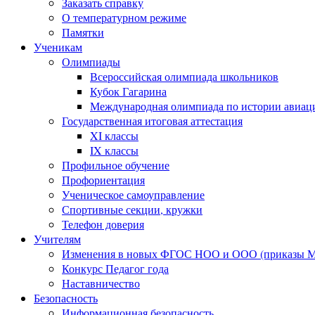
Заказать справку
О температурном режиме
Памятки
Ученикам
Олимпиады
Всероссийская олимпиада школьников
Кубок Гагарина
Международная олимпиада по истории авиаци
Государственная итоговая аттестация
XI классы
IX классы
Профильное обучение
Профориентация
Ученическое самоуправление
Спортивные секции, кружки
Телефон доверия
Учителям
Изменения в новых ФГОС НОО и ООО (приказы Ми
Конкурс Педагог года
Наставничество
Безопасность
Информационная безопасность