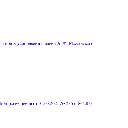
и и воздухоплавания имени А. Ф. Можайского.
нпросвещения от 31.05.2021 № 286 и № 287)