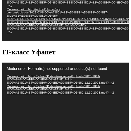
%D0%A1%D1%82%D0%B5%D1%80%D0%BB%D0%B8%D1%82%D0%B0%D0%BC%D0%
_=1
Скачать файл: http://school31str.ru/wp-
content/uploads/2021/03/%D0%A7%D1%82%D0%BE-%D0%B8%D0%B7-
%D1%81%D0%B5%D0%B1%D1%8F-
%D0%BF%D1%80%D0%B5%D0%B4%D1%81%D1%82%D0%B0%D0%B2%D0%BB%D1%
%D0%B0%D1%8D%D1%80%D0%BE%D0%BA%D0%BE%D1%81%D0%BC%D0%B8%D1%
%D0%BA%D0%BB%D0%B0%D1%81%D1%81-%D0%B2-
%D0%A1%D1%82%D0%B5%D1%80%D0%BB%D0%B8%D1%82%D0%B0%D0%BC%D0%
_=1
IT-класс Уфанет
Видеоплеер
Media error: Format(s) not supported or source(s) not found
Скачать файл: https://school31str.ru/wp-content/uploads/2023/10/IT-
%D0%BA%D0%BB%D0%B0%D1%81%D1%81-
%D0%A3%D1%84%D0%B0%D0%BD%D0%B5%D1%82-12.10.2023.mp4?_=2
Скачать файл: https://school31str.ru/wp-content/uploads/2023/10/IT-
%D0%BA%D0%BB%D0%B0%D1%81%D1%81-
%D0%A3%D1%84%D0%B0%D0%BD%D0%B5%D1%82-12.10.2023.mp4?_=2