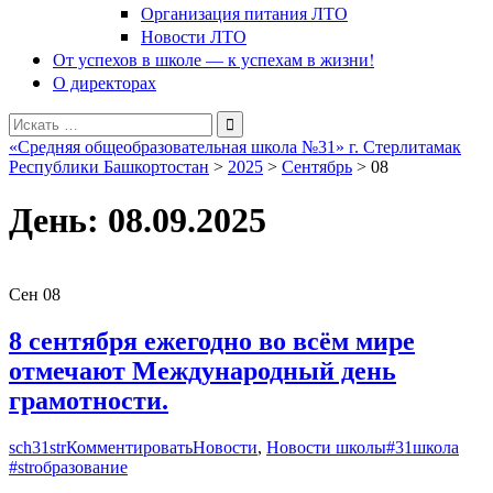
Организация питания ЛТО
Новости ЛТО
От успехов в школе — к успехам в жизни!
О директорах
Поиск
для:
«Средняя общеобразовательная школа №31» г. Стерлитамак
Республики Башкортостан
>
2025
>
Сентябрь
>
08
День:
08.09.2025
Сен
08
8 сентября ежегодно во всём мире
отмечают Международный день
грамотности.
sch31str
Комментировать
Новости
,
Новости школы
#31школа
#strобразование