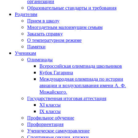
организации
Образовательные стандарты и требования
Родителям
Прием в школу
Многодетным малоимущим семьям
Заказать справку
О температурном режиме
Памятки
Ученикам
Олимпиады
Всероссийская олимпиада школьников
Кубок Гагарина
Международная олимпиада по истории
авиации и воздухоплавания имени А. Ф.
Можайского.
Государственная итоговая аттестация
XI классы
IX классы
Профильное обучение
Профориентация
Ученическое самоуправление
Спортивные секции, кружки