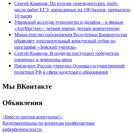
Сергей Кравцов: По итогам «президентских дней»
число работ ЕГЭ, написанных на 100 баллов, превысило
10 тысяч
Уфимский колледж технологии и дизайна – в финале
«АртМастерс»: четыре имени, четыре компетенции
Министерство просвещения Республики Башкортостан
объявляет дополнительный конкурсный отбор по
программе «Земский учитель»
Сергей Кравцов: В педвузы поступают победители
олимпиад и чемпионы мира
Президент России утвердил Основы государственной
политики РФ в сфере кадетского образования
Мы ВКонтакте
Объявления
«Вместе против коррупции!»
Видеоматериалы по вопросам профилактики
кибербезопасности.