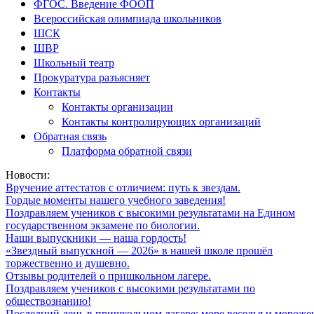
ФГОС. Введение ФООП
Всероссийская олимпиада школьников
ШСК
ШВР
Школьный театр
Прокуратура разъясняет
Контакты
Контакты организации
Контакты контролирующих организаций
Обратная связь
Платформа обратной связи
Новости:
Вручение аттестатов с отличием: путь к звездам.
Гордые моменты нашего учебного заведения!
Поздравляем учеников с высокими результатами на Едином
государственном экзамене по биологии.
Наши выпускники — наша гордость!
«Звездный выпускной — 2026» в нашей школе прошёл
торжественно и душевно.
Отзывы родителей о пришкольном лагере.
Поздравляем учеников с высокими результатами по
обществознанию!
Последний день в пришкольном лагере: море веселья и мороже