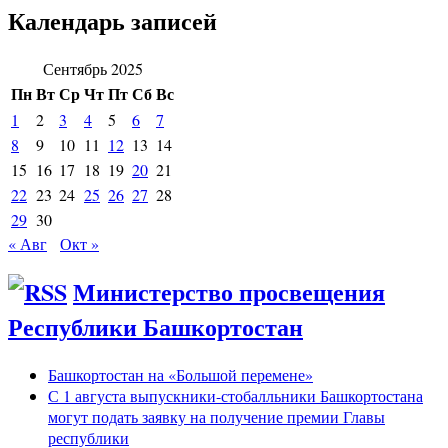
Календарь записей
Сентябрь 2025
Пн
Вт
Ср
Чт
Пт
Сб
Вс
1
2
3
4
5
6
7
8
9
10
11
12
13
14
15
16
17
18
19
20
21
22
23
24
25
26
27
28
29
30
« Авг
Окт »
Министерство просвещения
Республики Башкортостан
Башкортостан на «Большой перемене»
С 1 августа выпускники-стобалльники Башкортостана
могут подать заявку на получение премии Главы
республики