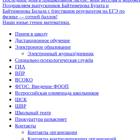
Поздравляем выпускников Байтимерова Булата и
Байтимерова Билала с блестящим результатом на ЕГЭ по
физике — сотней баллов!
Наши юные гении математики.
Прием в школу
Дистанционное обучение
Электронное образование
Электронный журнал/дневник
Социально-психологическая служба
ГИА
ВПР
ВСОКО
ФГОС. Введение ФООП
Всероссийская олимпиада школьников
ШСК
ШВР
Школьный театр
Прокуратура разъясняет
Контакты
Контакты организации
Контакты контролирующих организаций