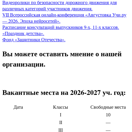
Видеоролики по безопасности дорожного движения для
различных категорий участников движения.
VII Всероссийская онлайн-конференция «Августовка Учи.ру
— 2026. Эпоха нейросетей».
Расписание консультаций выпускников 9-х, 11-х классов.
«Праздник детства».
Фонд «Защитники Отечества».
Вы можете оставить мнение о нашей
организации.
Вакантные места на 2026-2027 уч. год:
Дата
Классы
Свободные места
I
10
II
—
III
—