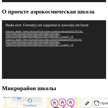
О проекте аэрокосмическая школа
Видеоплеер
Media error: Format(s) not supported or source(s) not found
Скачать файл: https://school31str.ru/wp-content/uploads/2021/01/31-
%D1%88%D0%BA%D0%BE%D0%BB%D0%B0.-
%D0%A4%D0%B8%D0%BB%D1%8C%D0%BC.-1.mp4?_=3
Скачать файл: http://school31str.ru/wp-content/uploads/2021/01/31-
%D1%88%D0%BA%D0%BE%D0%BB%D0%B0.-
%D0%A4%D0%B8%D0%BB%D1%8C%D0%BC.-1.mp4?_=3
Микрорайон школы