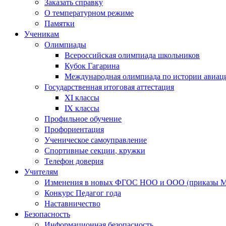
Заказать справку
О температурном режиме
Памятки
Ученикам
Олимпиады
Всероссийская олимпиада школьников
Кубок Гагарина
Международная олимпиада по истории авиаци
Государственная итоговая аттестация
XI классы
IX классы
Профильное обучение
Профориентация
Ученическое самоуправление
Спортивные секции, кружки
Телефон доверия
Учителям
Изменения в новых ФГОС НОО и ООО (приказы Ми
Конкурс Педагог года
Наставничество
Безопасность
Информационная безопасность