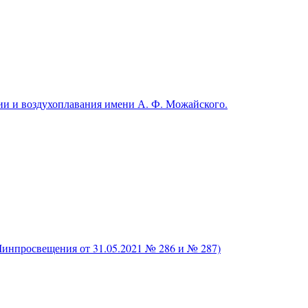
и и воздухоплавания имени А. Ф. Можайского.
нпросвещения от 31.05.2021 № 286 и № 287)