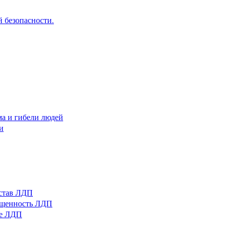
 безопасности.
ма и гибели людей
и
остав ЛДП
нащенность ЛДП
ые ЛДП