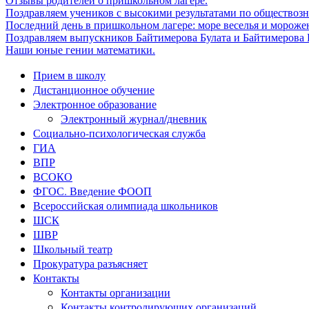
Отзывы родителей о пришкольном лагере.
Поздравляем учеников с высокими результатами по обществоз
Последний день в пришкольном лагере: море веселья и мороже
Поздравляем выпускников Байтимерова Булата и Байтимерова Б
Наши юные гении математики.
Прием в школу
Дистанционное обучение
Электронное образование
Электронный журнал/дневник
Социально-психологическая служба
ГИА
ВПР
ВСОКО
ФГОС. Введение ФООП
Всероссийская олимпиада школьников
ШСК
ШВР
Школьный театр
Прокуратура разъясняет
Контакты
Контакты организации
Контакты контролирующих организаций