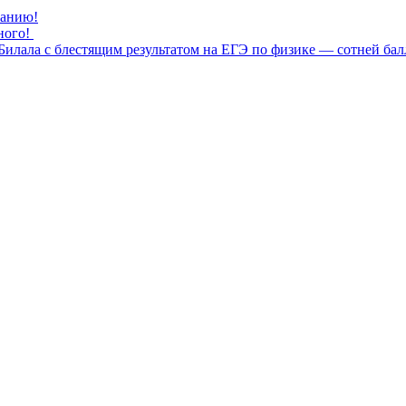
нанию!
ного!
илала с блестящим результатом на ЕГЭ по физике — сотней бал