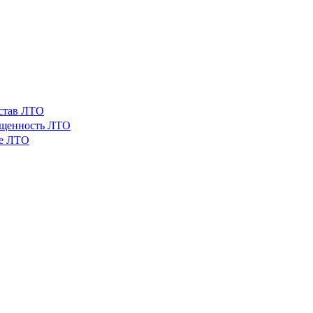
остав ЛТО
ащенность ЛТО
ые ЛТО