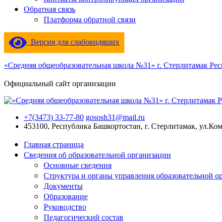
Обратная связь
Платформа обратной связи
Версия для слабовидящих
«Средняя общеобразовательная школа №31» г. Стерлитамак Ре
Официальный сайт организации
+7(3473) 33-77-80
gososh31@mail.ru
453100, Республика Башкортостан, г. Стерлитамак, ул.Ко
Главная страница
Сведения об образовательной организации
Основные сведения
Структура и органы управления образовательной о
Документы
Образование
Руководство
Педагогический состав