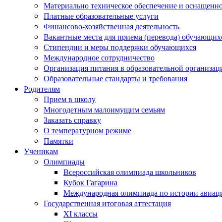
Материально техническое обеспечение и оснащеннос
Платные образовательные услуги
Финансово-хозяйственная деятельность
Вакантные места для приема (перевода) обучающих
Стипендии и меры поддержки обучающихся
Международное сотрудничество
Организация питания в образовательной организац
Образовательные стандарты и требования
Родителям
Прием в школу
Многодетным малоимущим семьям
Заказать справку
О температурном режиме
Памятки
Ученикам
Олимпиады
Всероссийская олимпиада школьников
Кубок Гагарина
Международная олимпиада по истории авиаци
Государственная итоговая аттестация
XI классы