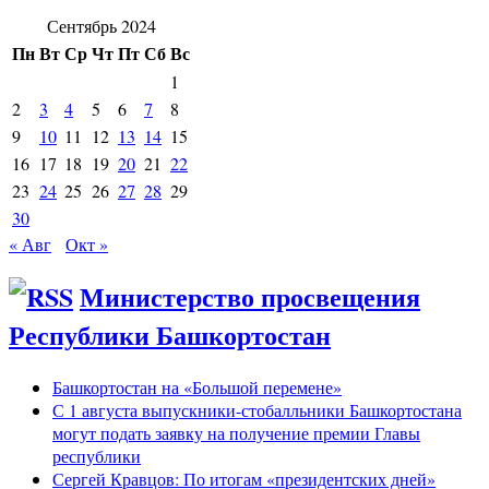
Сентябрь 2024
Пн
Вт
Ср
Чт
Пт
Сб
Вс
1
2
3
4
5
6
7
8
9
10
11
12
13
14
15
16
17
18
19
20
21
22
23
24
25
26
27
28
29
30
« Авг
Окт »
Министерство просвещения
Республики Башкортостан
Башкортостан на «Большой перемене»
С 1 августа выпускники-стобалльники Башкортостана
могут подать заявку на получение премии Главы
республики
Сергей Кравцов: По итогам «президентских дней»