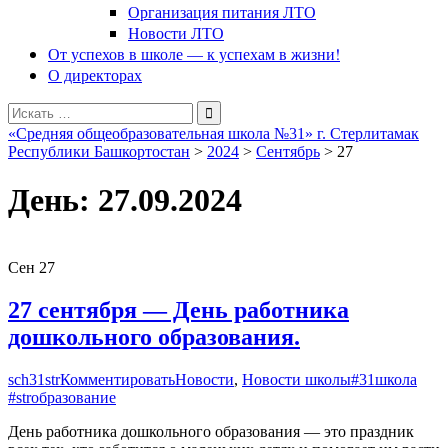
Организация питания ЛТО
Новости ЛТО
От успехов в школе — к успехам в жизни!
О директорах
Поиск
для:
«Средняя общеобразовательная школа №31» г. Стерлитамак
Республики Башкортостан
>
2024
>
Сентябрь
>
27
День:
27.09.2024
Сен
27
27 сентября — День работника
дошкольного образования.
sch31str
Комментировать
Новости
,
Новости школы
#31школа
#strобразование
День работника дошкольного образования — это праздник