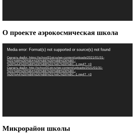
О проекте аэрокосмическая школа
Видеоплеер
Media error: Format(s) not supported or source(s) not found
Скачать файл: https://school31str.ru/wp-content/uploads/2021/01/31-
%D1%88%D0%BA%D0%BE%D0%BB%D0%B0.-
%D0%A4%D0%B8%D0%BB%D1%8C%D0%BC.-1.mp4?_=3
Скачать файл: http://school31str.ru/wp-content/uploads/2021/01/31-
%D1%88%D0%BA%D0%BE%D0%BB%D0%B0.-
%D0%A4%D0%B8%D0%BB%D1%8C%D0%BC.-1.mp4?_=3
Микрорайон школы