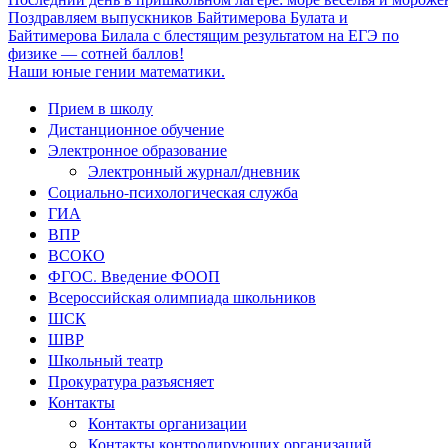
Поздравляем выпускников Байтимерова Булата и
Байтимерова Билала с блестящим результатом на ЕГЭ по
физике — сотней баллов!
Наши юные гении математики.
Прием в школу
Дистанционное обучение
Электронное образование
Электронный журнал/дневник
Социально-психологическая служба
ГИА
ВПР
ВСОКО
ФГОС. Введение ФООП
Всероссийская олимпиада школьников
ШСК
ШВР
Школьный театр
Прокуратура разъясняет
Контакты
Контакты организации
Контакты контролирующих организаций