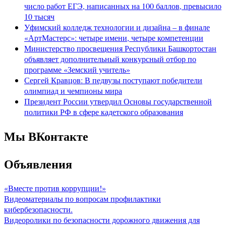
число работ ЕГЭ, написанных на 100 баллов, превысило
10 тысяч
Уфимский колледж технологии и дизайна – в финале
«АртМастерс»: четыре имени, четыре компетенции
Министерство просвещения Республики Башкортостан
объявляет дополнительный конкурсный отбор по
программе «Земский учитель»
Сергей Кравцов: В педвузы поступают победители
олимпиад и чемпионы мира
Президент России утвердил Основы государственной
политики РФ в сфере кадетского образования
Мы ВКонтакте
Объявления
«Вместе против коррупции!»
Видеоматериалы по вопросам профилактики
кибербезопасности.
Видеоролики по безопасности дорожного движения для