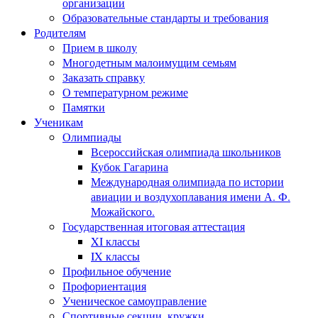
организации
Образовательные стандарты и требования
Родителям
Прием в школу
Многодетным малоимущим семьям
Заказать справку
О температурном режиме
Памятки
Ученикам
Олимпиады
Всероссийская олимпиада школьников
Кубок Гагарина
Международная олимпиада по истории
авиации и воздухоплавания имени А. Ф.
Можайского.
Государственная итоговая аттестация
XI классы
IX классы
Профильное обучение
Профориентация
Ученическое самоуправление
Спортивные секции, кружки