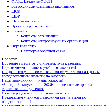
ФГОС. Введение ФООП
Всероссийская олимпиада школьников
ШСК
ШВР
Школьный театр
Прокуратура разъясняет
Контакты
Контакты организации
Контакты контролирующих организаций
Обратная связь
Платформа обратной связи
Новости:
Вручение аттестатов с отличием: путь к звездам.
Гордые моменты нашего учебного заведения!
Поздравляем учеников с высокими результатами на Едином
государственном экзамене по биологии.
Наши выпускники — наша гордость!
«Звездный выпускной — 2026» в нашей школе прошёл
торжественно и душевно.
Отзывы родителей о пришкольном лагере.
Поздравляем учеников с высокими результатами по
обществознанию!
Последний день в пришкольном лагере: море веселья и мороже