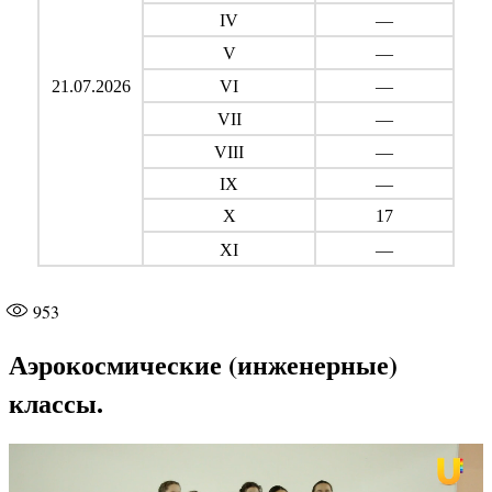
IV
—
V
—
21.07.2026
VI
—
VII
—
VIII
—
IX
—
X
17
XI
—
953
Аэрокосмические (инженерные)
классы.
Видеоплеер