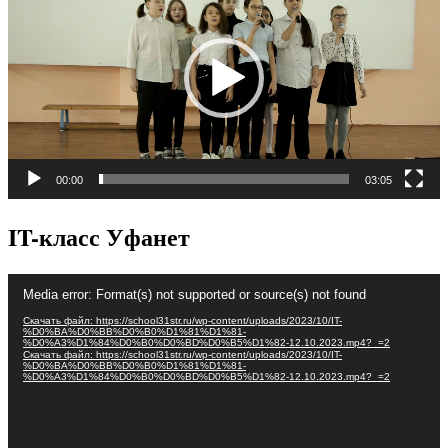
00:00
03:05
IT-класс Уфанет
Видеоплеер
Media error: Format(s) not supported or source(s) not found
Скачать файл: https://school31str.ru/wp-content/uploads/2023/10/IT-
%D0%BA%D0%BB%D0%B0%D1%81%D1%81-
%D0%A3%D1%84%D0%B0%D0%BD%D0%B5%D1%82-12.10.2023.mp4?_=2
Скачать файл: https://school31str.ru/wp-content/uploads/2023/10/IT-
%D0%BA%D0%BB%D0%B0%D1%81%D1%81-
%D0%A3%D1%84%D0%B0%D0%BD%D0%B5%D1%82-12.10.2023.mp4?_=2