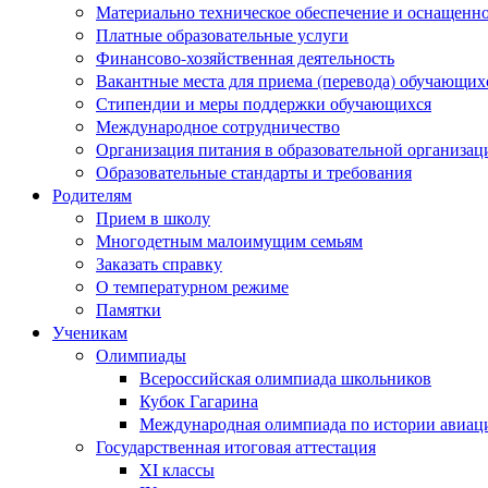
Материально техническое обеспечение и оснащеннос
Платные образовательные услуги
Финансово-хозяйственная деятельность
Вакантные места для приема (перевода) обучающих
Стипендии и меры поддержки обучающихся
Международное сотрудничество
Организация питания в образовательной организац
Образовательные стандарты и требования
Родителям
Прием в школу
Многодетным малоимущим семьям
Заказать справку
О температурном режиме
Памятки
Ученикам
Олимпиады
Всероссийская олимпиада школьников
Кубок Гагарина
Международная олимпиада по истории авиаци
Государственная итоговая аттестация
XI классы