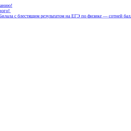
нанию!
ного!
илала с блестящим результатом на ЕГЭ по физике — сотней бал