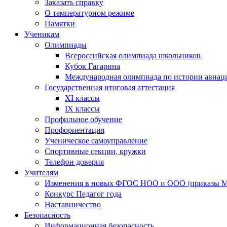
Заказать справку
О температурном режиме
Памятки
Ученикам
Олимпиады
Всероссийская олимпиада школьников
Кубок Гагарина
Международная олимпиада по истории авиаци
Государственная итоговая аттестация
XI классы
IX классы
Профильное обучение
Профориентация
Ученическое самоуправление
Спортивные секции, кружки
Телефон доверия
Учителям
Изменения в новых ФГОС НОО и ООО (приказы Ми
Конкурс Педагог года
Наставничество
Безопасность
Информационная безопасность