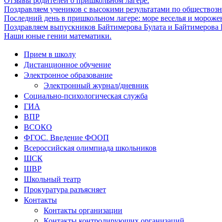
Отзывы родителей о пришкольном лагере.
Поздравляем учеников с высокими результатами по обществоз
Последний день в пришкольном лагере: море веселья и мороже
Поздравляем выпускников Байтимерова Булата и Байтимерова Б
Наши юные гении математики.
Прием в школу
Дистанционное обучение
Электронное образование
Электронный журнал/дневник
Социально-психологическая служба
ГИА
ВПР
ВСОКО
ФГОС. Введение ФООП
Всероссийская олимпиада школьников
ШСК
ШВР
Школьный театр
Прокуратура разъясняет
Контакты
Контакты организации
Контакты контролирующих организаций