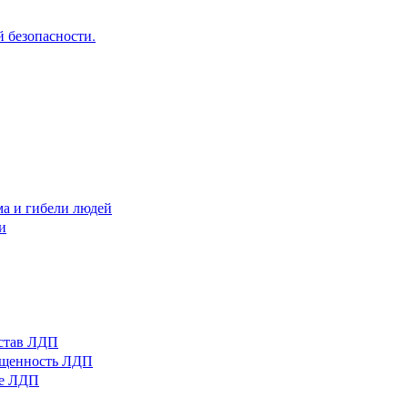
 безопасности.
ма и гибели людей
и
остав ЛДП
нащенность ЛДП
ые ЛДП