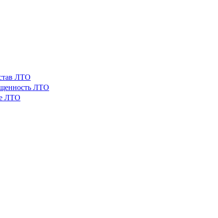
остав ЛТО
ащенность ЛТО
ые ЛТО