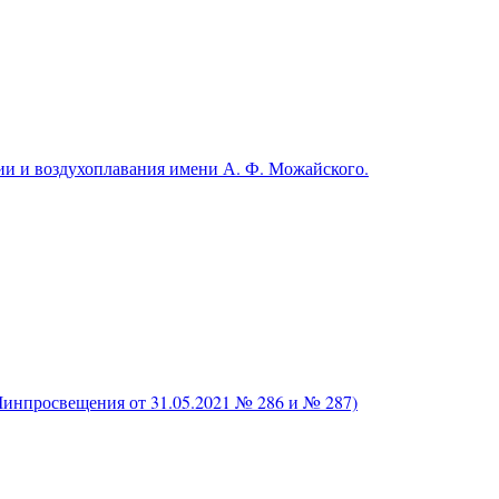
и и воздухоплавания имени А. Ф. Можайского.
нпросвещения от 31.05.2021 № 286 и № 287)