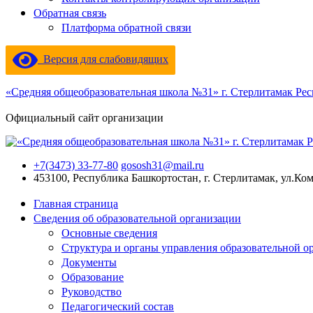
Обратная связь
Платформа обратной связи
Версия для слабовидящих
«Средняя общеобразовательная школа №31» г. Стерлитамак Ре
Официальный сайт организации
+7(3473) 33-77-80
gososh31@mail.ru
453100, Республика Башкортостан, г. Стерлитамак, ул.Ко
Главная страница
Сведения об образовательной организации
Основные сведения
Структура и органы управления образовательной о
Документы
Образование
Руководство
Педагогический состав