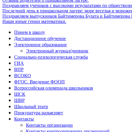
Отзывы родителей о пришкольном лагере.
Поздравляем учеников с высокими результатами по обществоз
Последний день в пришкольном лагере: море веселья и мороже
Поздравляем выпускников Байтимерова Булата и Байтимерова Б
Наши юные гении математики.
Прием в школу
Дистанционное обучение
Электронное образование
Электронный журнал/дневник
Социально-психологическая служба
ГИА
ВПР
ВСОКО
ФГОС. Введение ФООП
Всероссийская олимпиада школьников
ШСК
ШВР
Школьный театр
Прокуратура разъясняет
Контакты
Контакты организации
Контакты контролирующих организаций