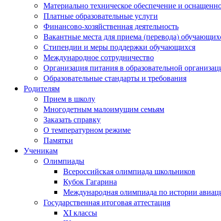
Материально техническое обеспечение и оснащеннос
Платные образовательные услуги
Финансово-хозяйственная деятельность
Вакантные места для приема (перевода) обучающих
Стипендии и меры поддержки обучающихся
Международное сотрудничество
Организация питания в образовательной организац
Образовательные стандарты и требования
Родителям
Прием в школу
Многодетным малоимущим семьям
Заказать справку
О температурном режиме
Памятки
Ученикам
Олимпиады
Всероссийская олимпиада школьников
Кубок Гагарина
Международная олимпиада по истории авиаци
Государственная итоговая аттестация
XI классы