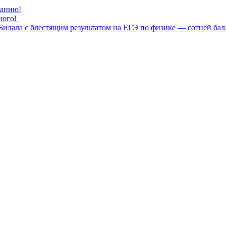
нанию!
ного!
илала с блестящим результатом на ЕГЭ по физике — сотней бал