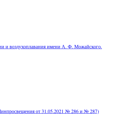
и и воздухоплавания имени А. Ф. Можайского.
нпросвещения от 31.05.2021 № 286 и № 287)