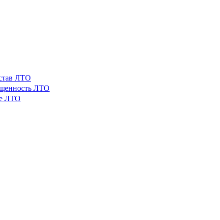
остав ЛТО
ащенность ЛТО
ые ЛТО