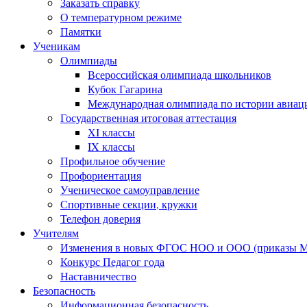
Заказать справку
О температурном режиме
Памятки
Ученикам
Олимпиады
Всероссийская олимпиада школьников
Кубок Гагарина
Международная олимпиада по истории авиаци
Государственная итоговая аттестация
XI классы
IX классы
Профильное обучение
Профориентация
Ученическое самоуправление
Спортивные секции, кружки
Телефон доверия
Учителям
Изменения в новых ФГОС НОО и ООО (приказы Ми
Конкурс Педагог года
Наставничество
Безопасность
Информационная безопасность