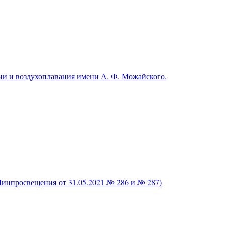
и и воздухоплавания имени А. Ф. Можайского.
нпросвещения от 31.05.2021 № 286 и № 287)