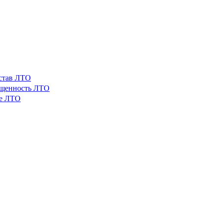
остав ЛТО
ащенность ЛТО
ые ЛТО