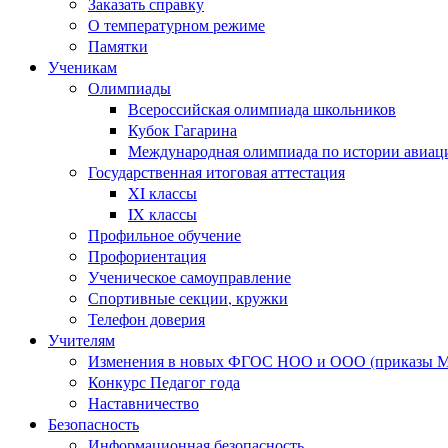
Заказать справку
О температурном режиме
Памятки
Ученикам
Олимпиады
Всероссийская олимпиада школьников
Кубок Гагарина
Международная олимпиада по истории авиаци
Государственная итоговая аттестация
XI классы
IX классы
Профильное обучение
Профориентация
Ученическое самоуправление
Спортивные секции, кружки
Телефон доверия
Учителям
Изменения в новых ФГОС НОО и ООО (приказы Ми
Конкурс Педагог года
Наставничество
Безопасность
Информационная безопасность