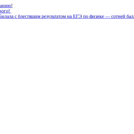
нанию!
ного!
илала с блестящим результатом на ЕГЭ по физике — сотней бал