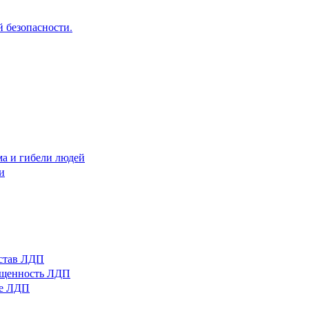
 безопасности.
ма и гибели людей
и
остав ЛДП
нащенность ЛДП
ые ЛДП