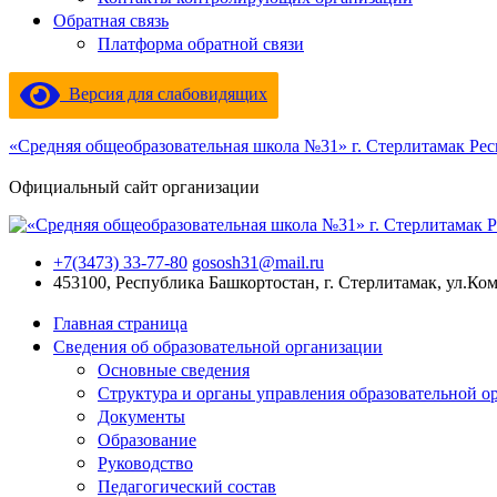
Обратная связь
Платформа обратной связи
Версия для слабовидящих
«Средняя общеобразовательная школа №31» г. Стерлитамак Ре
Официальный сайт организации
+7(3473) 33-77-80
gososh31@mail.ru
453100, Республика Башкортостан, г. Стерлитамак, ул.Ко
Главная страница
Сведения об образовательной организации
Основные сведения
Структура и органы управления образовательной о
Документы
Образование
Руководство
Педагогический состав