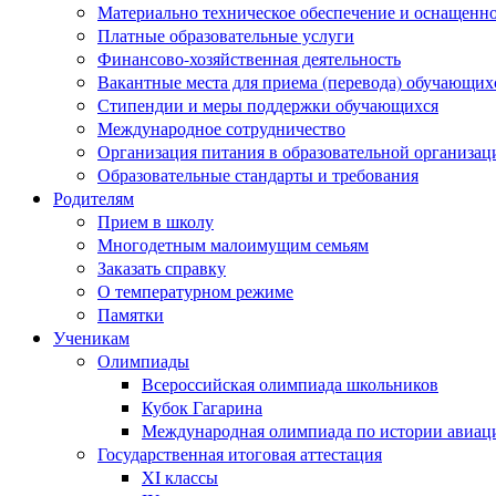
Материально техническое обеспечение и оснащеннос
Платные образовательные услуги
Финансово-хозяйственная деятельность
Вакантные места для приема (перевода) обучающих
Стипендии и меры поддержки обучающихся
Международное сотрудничество
Организация питания в образовательной организац
Образовательные стандарты и требования
Родителям
Прием в школу
Многодетным малоимущим семьям
Заказать справку
О температурном режиме
Памятки
Ученикам
Олимпиады
Всероссийская олимпиада школьников
Кубок Гагарина
Международная олимпиада по истории авиаци
Государственная итоговая аттестация
XI классы