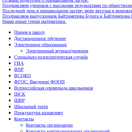
Отзывы родителей о пришкольном лагере.
Поздравляем учеников с высокими результатами по обществоз
Последний день в пришкольном лагере: море веселья и мороже
Поздравляем выпускников Байтимерова Булата и Байтимерова Б
Наши юные гении математики.
Прием в школу
Дистанционное обучение
Электронное образование
Электронный журнал/дневник
Социально-психологическая служба
ГИА
ВПР
ВСОКО
ФГОС. Введение ФООП
Всероссийская олимпиада школьников
ШСК
ШВР
Школьный театр
Прокуратура разъясняет
Контакты
Контакты организации
Контакты контролирующих организаций