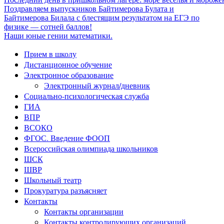
Поздравляем выпускников Байтимерова Булата и
Байтимерова Билала с блестящим результатом на ЕГЭ по
физике — сотней баллов!
Наши юные гении математики.
Прием в школу
Дистанционное обучение
Электронное образование
Электронный журнал/дневник
Социально-психологическая служба
ГИА
ВПР
ВСОКО
ФГОС. Введение ФООП
Всероссийская олимпиада школьников
ШСК
ШВР
Школьный театр
Прокуратура разъясняет
Контакты
Контакты организации
Контакты контролирующих организаций