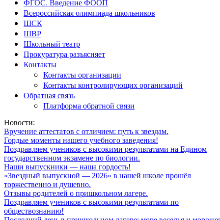
ФГОС. Введение ФООП
Всероссийская олимпиада школьников
ШСК
ШВР
Школьный театр
Прокуратура разъясняет
Контакты
Контакты организации
Контакты контролирующих организаций
Обратная связь
Платформа обратной связи
Новости:
Вручение аттестатов с отличием: путь к звездам.
Гордые моменты нашего учебного заведения!
Поздравляем учеников с высокими результатами на Едином
государственном экзамене по биологии.
Наши выпускники — наша гордость!
«Звездный выпускной — 2026» в нашей школе прошёл
торжественно и душевно.
Отзывы родителей о пришкольном лагере.
Поздравляем учеников с высокими результатами по
обществознанию!
Последний день в пришкольном лагере: море веселья и мороже