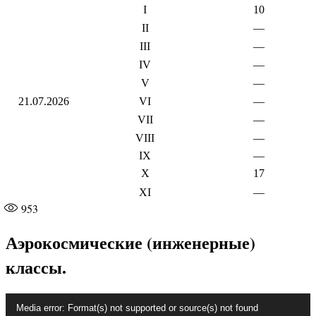
I
10
II
—
III
—
IV
—
V
—
21.07.2026
VI
—
VII
—
VIII
—
IX
—
X
17
XI
—
953
Аэрокосмические (инженерные)
классы.
Видеоплеер
Media error: Format(s) not supported or source(s) not found