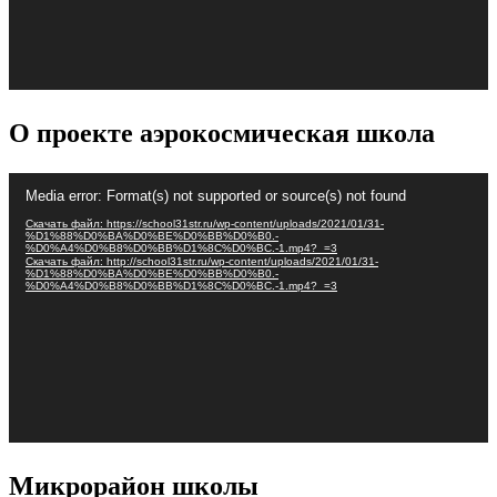
О проекте аэрокосмическая школа
Видеоплеер
Media error: Format(s) not supported or source(s) not found
Скачать файл: https://school31str.ru/wp-content/uploads/2021/01/31-
%D1%88%D0%BA%D0%BE%D0%BB%D0%B0.-
%D0%A4%D0%B8%D0%BB%D1%8C%D0%BC.-1.mp4?_=3
Скачать файл: http://school31str.ru/wp-content/uploads/2021/01/31-
%D1%88%D0%BA%D0%BE%D0%BB%D0%B0.-
%D0%A4%D0%B8%D0%BB%D1%8C%D0%BC.-1.mp4?_=3
Микрорайон школы