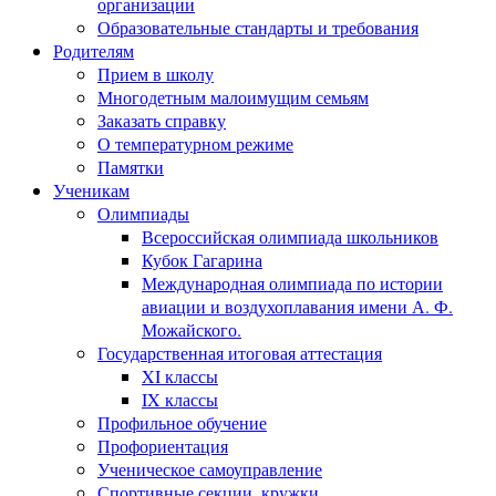
организации
Образовательные стандарты и требования
Родителям
Прием в школу
Многодетным малоимущим семьям
Заказать справку
О температурном режиме
Памятки
Ученикам
Олимпиады
Всероссийская олимпиада школьников
Кубок Гагарина
Международная олимпиада по истории
авиации и воздухоплавания имени А. Ф.
Можайского.
Государственная итоговая аттестация
XI классы
IX классы
Профильное обучение
Профориентация
Ученическое самоуправление
Спортивные секции, кружки