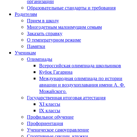
организации
Образовательные стандарты и требования
Родителям
Прием в школу
Многодетным малоимущим семьям
Заказать справку
О температурном режиме
Памятки
Ученикам
Олимпиады
Всероссийская олимпиада школьников
Кубок Гагарина
Международная олимпиада по истории
авиации и воздухоплавания имени А. Ф.
Можайского.
Государственная итоговая аттестация
XI классы
IX классы
Профильное обучение
Профориентация
Ученическое самоуправление
Спортивные секции, кружки