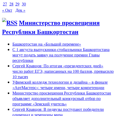
27
28
29
30
« Окт
Дек »
Министерство просвещения
Республики Башкортостан
Башкортостан на «Большой перемене»
С 1 августа выпускники-стобалльники Башкортостана
могут подать заявку на получение премии Главы
республики
Сергей Кравцов: По итогам «президентских дней»
число работ ЕГЭ, написанных на 100 баллов, превысило
10 тысяч
Уфимский колледж технологии и дизайна – в финале
«АртМастерс»: четыре имени, четыре компетенции
Министерство просвещения Республики Башкортостан
объявляет дополнительный конкурсный отбор по
программе «Земский учитель»
Сергей Кравцов: В педвузы поступают победители
олимпиад и чемпионы мира