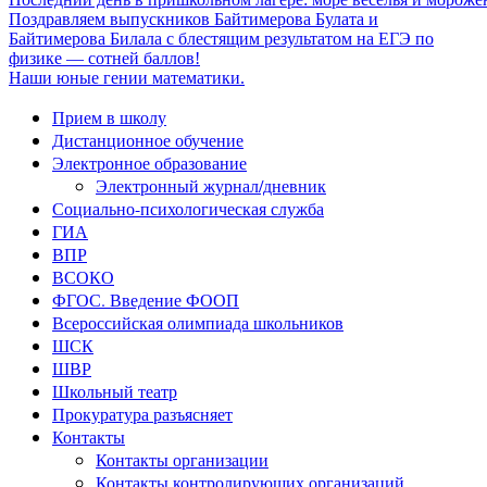
Поздравляем выпускников Байтимерова Булата и
Байтимерова Билала с блестящим результатом на ЕГЭ по
физике — сотней баллов!
Наши юные гении математики.
Прием в школу
Дистанционное обучение
Электронное образование
Электронный журнал/дневник
Социально-психологическая служба
ГИА
ВПР
ВСОКО
ФГОС. Введение ФООП
Всероссийская олимпиада школьников
ШСК
ШВР
Школьный театр
Прокуратура разъясняет
Контакты
Контакты организации
Контакты контролирующих организаций