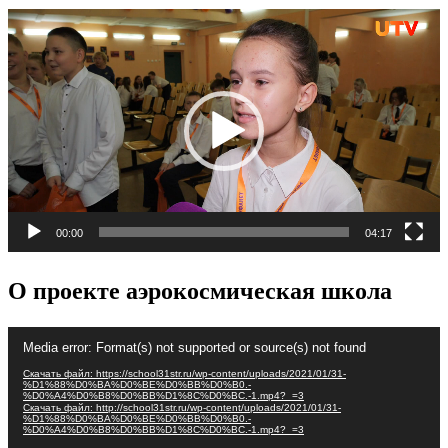
Видеоплеер
00:00
04:17
О проекте аэрокосмическая школа
Видеоплеер
Media error: Format(s) not supported or source(s) not found
Скачать файл: https://school31str.ru/wp-content/uploads/2021/01/31-
%D1%88%D0%BA%D0%BE%D0%BB%D0%B0.-
%D0%A4%D0%B8%D0%BB%D1%8C%D0%BC.-1.mp4?_=3
Скачать файл: http://school31str.ru/wp-content/uploads/2021/01/31-
%D1%88%D0%BA%D0%BE%D0%BB%D0%B0.-
%D0%A4%D0%B8%D0%BB%D1%8C%D0%BC.-1.mp4?_=3