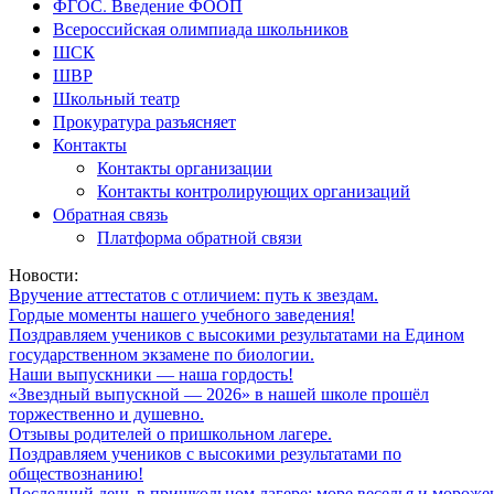
ФГОС. Введение ФООП
Всероссийская олимпиада школьников
ШСК
ШВР
Школьный театр
Прокуратура разъясняет
Контакты
Контакты организации
Контакты контролирующих организаций
Обратная связь
Платформа обратной связи
Новости:
Вручение аттестатов с отличием: путь к звездам.
Гордые моменты нашего учебного заведения!
Поздравляем учеников с высокими результатами на Едином
государственном экзамене по биологии.
Наши выпускники — наша гордость!
«Звездный выпускной — 2026» в нашей школе прошёл
торжественно и душевно.
Отзывы родителей о пришкольном лагере.
Поздравляем учеников с высокими результатами по
обществознанию!
Последний день в пришкольном лагере: море веселья и мороже