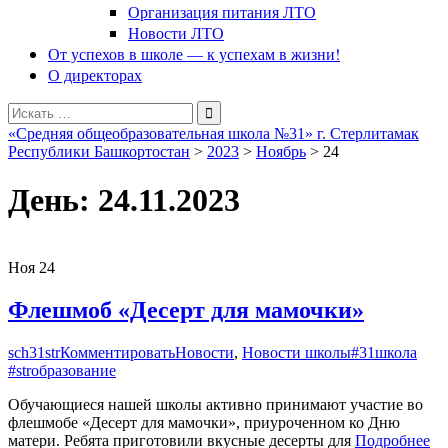
Организация питания ЛТО
Новости ЛТО
От успехов в школе — к успехам в жизни!
О директорах
Поиск
для:
«Средняя общеобразовательная школа №31» г. Стерлитамак
Республики Башкортостан
>
2023
>
Ноябрь
>
24
День:
24.11.2023
Ноя
24
Флешмоб «Десерт для мамочки»
sch31str
Комментировать
Новости
,
Новости школы
#31школа
#strобразование
Обучающиеся нашей школы активно принимают участие во
флешмобе «Десерт для мамочки», приуроченном ко Дню
матери. Ребята приготовили вкусные десерты для
Подробнее